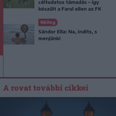
céltudatos támadás – így
készült a Farul ellen az FK
Nőileg
Sándor Ella: Na, indíts, s
menjünk!
A rovat további cikkei