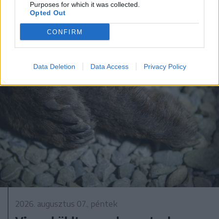
Purposes for which it was collected.
készülhetnek a pótérettségizők
Opted Out
CONFIRM
Data Deletion
Data Access
Privacy Policy
2026. augusztus 07., péntek