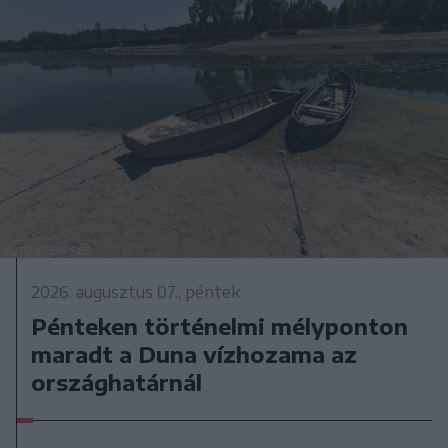
2026. augusztus 07., péntek
Pénteken történelmi mélyponton
maradt a Duna vízhozama az
országhatárnál