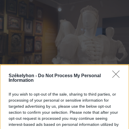
Székelyhon -
Do Not Process My Personal
Information
If you wish to opt-out of the sale, sharing to third parties, or
2026. augusztus 07., péntek
processing of your personal or sensitive information for
Emberi sorsokat, érzelmeket
targeted advertising by us, please use the below opt-out
mutat be a Magyar Menyasszony
section to confirm your selection. Please note that after your
opt-out request is processed you may continue seeing
kiállítás
interest-based ads based on personal information utilized by