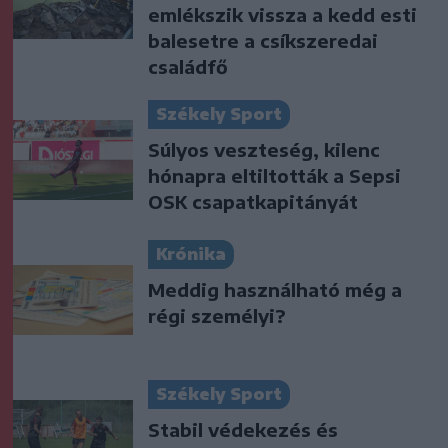
emlékszik vissza a kedd esti
balesetre a csíkszeredai
családfő
Székely Sport
Súlyos veszteség, kilenc
hónapra eltiltották a Sepsi
OSK csapatkapitányát
Krónika
Meddig használható még a
régi személyi?
Székely Sport
Stabil védekezés és