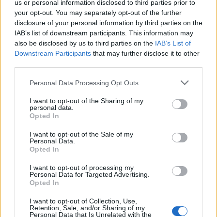
us or personal information disclosed to third parties prior to
your opt-out. You may separately opt-out of the further
disclosure of your personal information by third parties on the
IAB’s list of downstream participants. This information may
also be disclosed by us to third parties on the
IAB’s List of
Downstream Participants
that may further disclose it to other
third parties.
Personal Data Processing Opt Outs
I want to opt-out of the Sharing of my
personal data.
Opted In
I want to opt-out of the Sale of my
Personal Data.
Opted In
I want to opt-out of processing my
Personal Data for Targeted Advertising.
2026. augusztus 07., péntek
Opted In
Románul is helyt kell állni a hétfőn
I want to opt-out of Collection, Use,
Retention, Sale, and/or Sharing of my
kezdődő írásbeliken – így
Personal Data that Is Unrelated with the