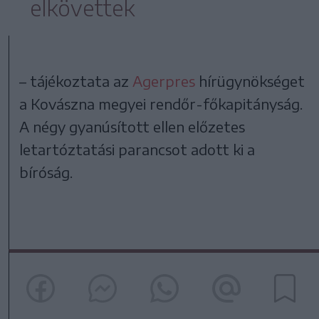
elkövettek
– tájékoztata az
Agerpres
hírügynökséget
a Kovászna megyei rendőr-főkapitányság.
A négy gyanúsított ellen előzetes
letartóztatási parancsot adott ki a
bíróság.