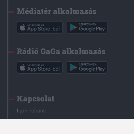
Médiatér alkalmazás
Rádió GaGa alkalmazás
Kapcsolat
Írjon nekünk