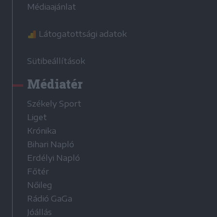
Médiaajánlat
Látogatottsági adatok
Sütibeállítások
Médiatér
Székely Sport
Liget
Krónika
Bihari Napló
Erdélyi Napló
Főtér
Nőileg
Rádió GaGa
Jóállás