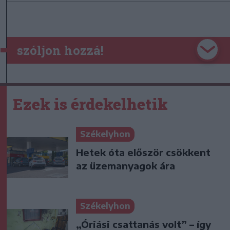
szóljon hozzá!
Ezek is érdekelhetik
Székelyhon
Hetek óta először csökkent
az üzemanyagok ára
Székelyhon
„Óriási csattanás volt” – így