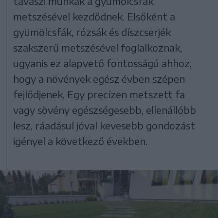
tavaszi munkák a gyümölcsfák
metszésével kezdődnek. Elsőként a
gyümölcsfák, rózsák és díszcserjék
szakszerű metszésével foglalkoznak,
ugyanis ez alapvető fontosságú ahhoz,
hogy a növények egész évben szépen
fejlődjenek. Egy precízen metszett fa
vagy sövény egészségesebb, ellenállóbb
lesz, ráadásul jóval kevesebb gondozást
igényel a következő években.