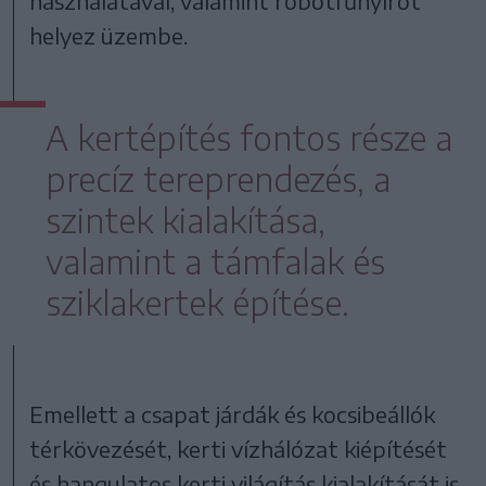
használatával, valamint robotfűnyírót
helyez üzembe.
A kertépítés fontos része a
precíz tereprendezés, a
szintek kialakítása,
valamint a támfalak és
sziklakertek építése.
Emellett a csapat járdák és kocsibeállók
térkövezését, kerti vízhálózat kiépítését
és hangulatos kerti világítás kialakítását is