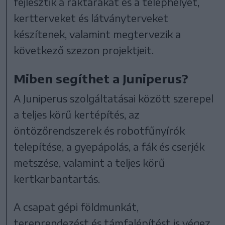
fejlesztik a raktárakat és a telephelyet,
kertterveket és látványterveket
készítenek, valamint megtervezik a
következő szezon projektjeit.
Miben segíthet a Juniperus?
A Juniperus szolgáltatásai között szerepel
a teljes körű kertépítés, az
öntözőrendszerek és robotfűnyírók
telepítése, a gyepápolás, a fák és cserjék
metszése, valamint a teljes körű
kertkarbantartás.
A csapat gépi földmunkát,
tereprendezést és támfalépítést is végez,