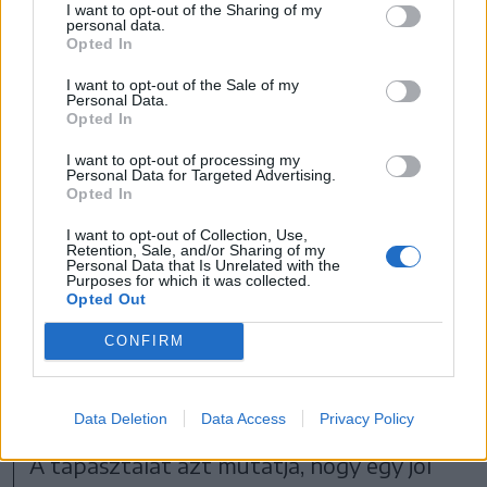
összegyűjtése és a kert felkészítése a téli
I want to opt-out of the Sharing of my
personal data.
hónapokra, hogy a növényzet megfelelő
Opted In
állapotban vészelje át a hidegebb
I want to opt-out of the Sale of my
Personal Data.
időszakot.
Opted In
I want to opt-out of processing my
Personal Data for Targeted Advertising.
Az őszi munkák legalább
Opted In
annyira fontosak, mint a
I want to opt-out of Collection, Use,
Retention, Sale, and/or Sharing of my
tavaszi feladatok. Ha
Personal Data that Is Unrelated with the
Purposes for which it was collected.
ilyenkor nem készítjük fel
Opted Out
megfelelően a kertet a télre,
CONFIRM
tavasszal sokkal több munka
lesz vele.
Data Deletion
Data Access
Privacy Policy
A tapasztalat azt mutatja, hogy egy jól