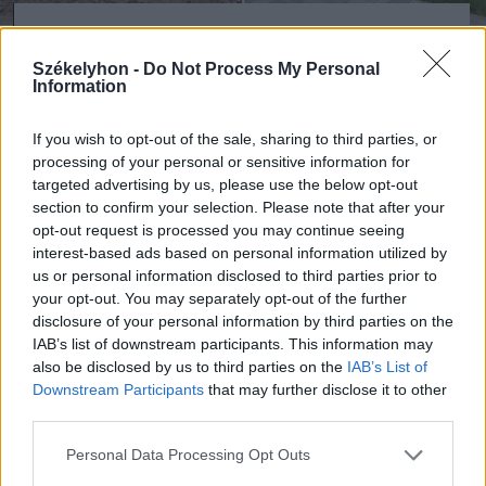
FOTÓ: JUNIPERUS LANDSCAPING
Székelyhon -
Do Not Process My Personal
Information
A kertgondozás évszakonként
változik
If you wish to opt-out of the sale, sharing to third parties, or
processing of your personal or sensitive information for
Az ősz beköszöntével a kertépítési és
targeted advertising by us, please use the below opt-out
section to confirm your selection. Please note that after your
karbantartási munkák folytatódnak,
opt-out request is processed you may continue seeing
miközben előtérbe kerülnek a szezonális
interest-based ads based on personal information utilized by
us or personal information disclosed to third parties prior to
feladatok. Ilyenkor a Juniperus
your opt-out. You may separately opt-out of the further
Landscaping csapata elvégzi az őszi
disclosure of your personal information by third parties on the
IAB’s list of downstream participants. This information may
gyepszellőztetést, a tápanyag-
also be disclosed by us to third parties on the
IAB’s List of
utánpótlást, a szükséges metszéseket és
Downstream Participants
that may further disclose it to other
third parties.
az új növények ültetését. Az őszi időszak
fontos része a lehullott levelek
Personal Data Processing Opt Outs