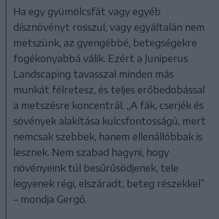
Ha egy gyümölcsfát vagy egyéb
dísznövényt rosszul, vagy egyáltalán nem
metszünk, az gyengébbé, betegségekre
fogékonyabbá válik. Ezért a Juniperus
Landscaping tavasszal minden más
munkát félretesz, és teljes erőbedobással
a metszésre koncentrál. „A fák, cserjék és
sövények alakítása kulcsfontosságú, mert
nemcsak szebbek, hanem ellenállóbbak is
lesznek. Nem szabad hagyni, hogy
növényeink túl besűrűsödjenek, tele
legyenek régi, elszáradt, beteg részekkel”
– mondja Gergő.