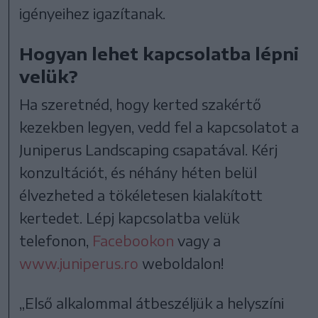
igényeihez igazítanak.
Hogyan lehet kapcsolatba lépni
velük?
Ha szeretnéd, hogy kerted szakértő
kezekben legyen, vedd fel a kapcsolatot a
Juniperus Landscaping csapatával. Kérj
konzultációt, és néhány héten belül
élvezheted a tökéletesen kialakított
kertedet. Lépj kapcsolatba velük
telefonon,
Facebookon
vagy a
www.juniperus.ro
weboldalon!
„Első alkalommal átbeszéljük a helyszíni