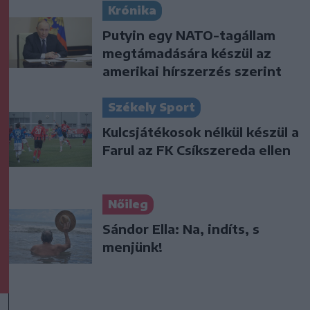
Krónika
Putyin egy NATO-tagállam
megtámadására készül az
amerikai hírszerzés szerint
Székely Sport
Kulcsjátékosok nélkül készül a
Farul az FK Csíkszereda ellen
Nőileg
Sándor Ella: Na, indíts, s
menjünk!