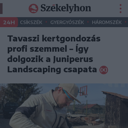
•
•
•
24H
CSÍKSZÉK
GYERGYÓSZÉK
HÁROMSZÉK
Tavaszi kertgondozás
profi szemmel – Így
dolgozik a Juniperus
Landscaping csapata