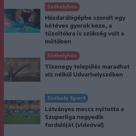
Székelyhon
Húsdarálógépbe szorult egy
kétéves gyerek keze, a
tűzoltókra is szükség volt a
műtőben
Székelyhon
Tizenegy település maradhat
víz nélkül Udvarhelyszéken
Székely Sport
Látványos meccs nyitotta a
Szuperliga negyedik
fordulóját (videóval)