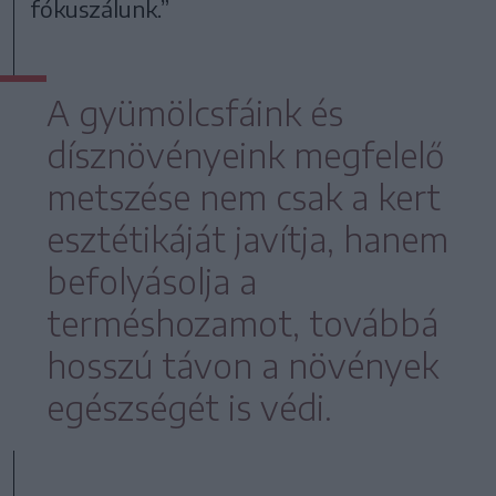
fókuszálunk.”
A gyümölcsfáink és
dísznövényeink megfelelő
metszése nem csak a kert
esztétikáját javítja, hanem
befolyásolja a
terméshozamot, továbbá
hosszú távon a növények
egészségét is védi.