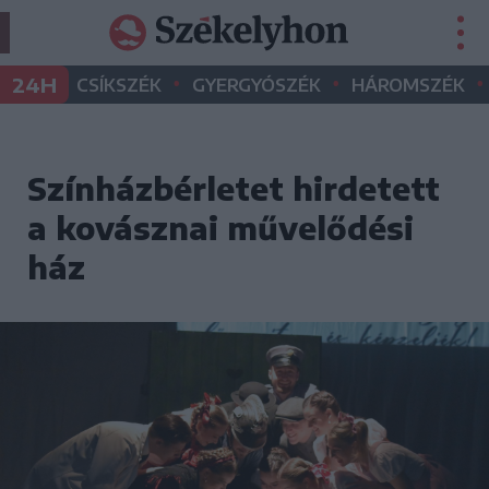
•
•
•
24H
CSÍKSZÉK
GYERGYÓSZÉK
HÁROMSZÉK
Színházbérletet hirdetett
a kovásznai művelődési
ház