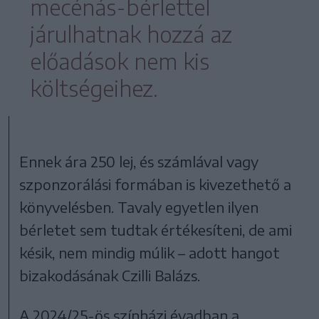
mecénás-bérlettel
járulhatnak hozzá az
előadások nem kis
költségeihez.
Ennek ára 250 lej, és számlával vagy
szponzorálási formában is kivezethető a
könyvelésben. Tavaly egyetlen ilyen
bérletet sem tudtak értékesíteni, de ami
késik, nem mindig múlik – adott hangot
bizakodásának Czilli Balázs.
A 2024/25-ös színházi évadban a