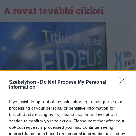
A rovat további cikkei
Székelyhon -
Do Not Process My Personal
Information
If you wish to opt-out of the sale, sharing to third parties, or
processing of your personal or sensitive information for
targeted advertising by us, please use the below opt-out
section to confirm your selection. Please note that after your
2026. augusztus 07., péntek
opt-out request is processed you may continue seeing
Ismét jegyezhetők a Fidelis
interest-based ads based on personal information utilized by