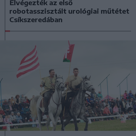
Elvégezték az első
robotasszisztált urológiai műtétet
Csíkszeredában