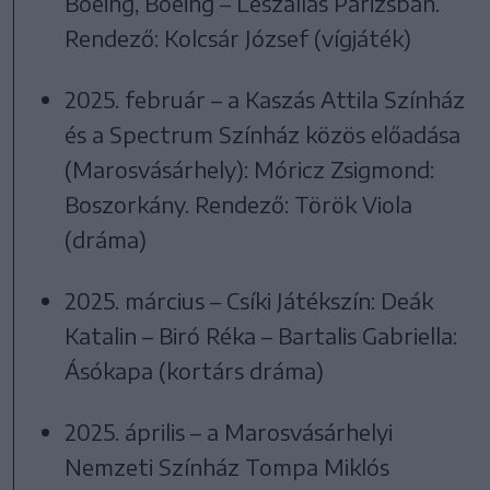
Boeing, Boeing – Leszállás Párizsban.
Rendező: Kolcsár József (vígjáték)
2025. február – a Kaszás Attila Színház
és a Spectrum Színház közös előadása
(Marosvásárhely): Móricz Zsigmond:
Boszorkány. Rendező: Török Viola
(dráma)
2025. március – Csíki Játékszín: Deák
Katalin – Biró Réka – Bartalis Gabriella:
Ásókapa (kortárs dráma)
2025. április – a Marosvásárhelyi
Nemzeti Színház Tompa Miklós