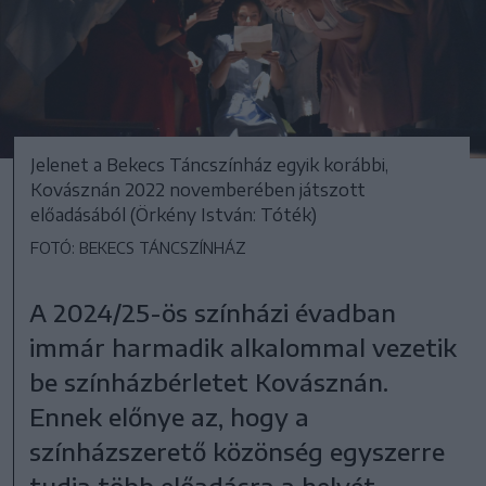
Jelenet a Bekecs Táncszínház egyik korábbi,
Kovásznán 2022 novemberében játszott
előadásából (Örkény István: Tóték)
FOTÓ: BEKECS TÁNCSZÍNHÁZ
A 2024/25-ös színházi évadban
immár harmadik alkalommal vezetik
be színházbérletet Kovásznán.
Ennek előnye az, hogy a
színházszerető közönség egyszerre
tudja több előadásra a helyét