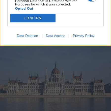
Personal Data that Is Unrelated with the
Purposes for which it was collected.
Opted Out
2026. augusztus 07., péntek
CONFIRM
Viharokra figyelmeztetnek Csík- és
Udvarhelyszéken
Data Deletion
Data Access
Privacy Policy