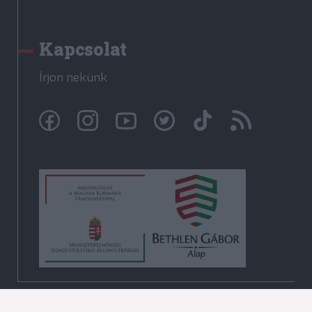
Kapcsolat
Írjon nekünk
© Székelyhon.ro 2009-2026