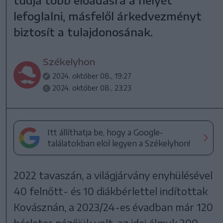
lefoglalni, másfelől árkedvezményt
biztosít a tulajdonosának.
Székelyhon
2024. október 08., 19:27
2024. október 08., 23:23
Itt állíthatja be, hogy a Google-
találatokban elöl legyen a Székelyhon!
2022 tavaszán, a világjárvány enyhülésével
40 felnőtt- és 10 diákbérlettel indítottak
Kovásznán, a 2023/24-es évadban már 120
bérletes nézőjük volt, az idei álmuk 200