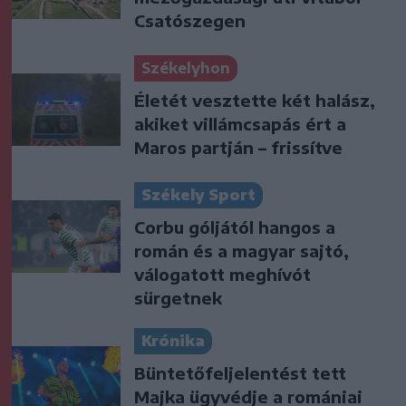
Csatószegen
Székelyhon
Életét vesztette két halász,
akiket villámcsapás ért a
Maros partján – frissítve
Székely Sport
Corbu góljától hangos a
román és a magyar sajtó,
válogatott meghívót
sürgetnek
Krónika
Büntetőfeljelentést tett
Majka ügyvédje a romániai