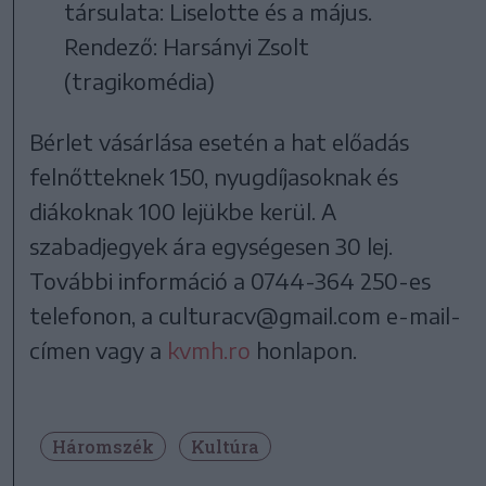
társulata: Liselotte és a május.
Rendező: Harsányi Zsolt
(tragikomédia)
Bérlet vásárlása esetén a hat előadás
felnőtteknek 150, nyugdíjasoknak és
diákoknak 100 lejükbe kerül. A
szabadjegyek ára egységesen 30 lej.
További információ a 0744-364 250-es
telefonon, a culturacv@gmail.com e-mail-
címen vagy a
kvmh.ro
honlapon.
Háromszék
Kultúra