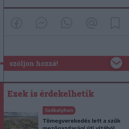
szóljon hozzá!
Ezek is érdekelhetik
Székelyhon
Tömegverekedés lett a szűk
mezőgazdasági úti vitából