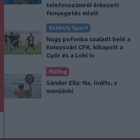
telefonszámról érkezett
fenyegetés miatt
Székely Sport
Nagy pofonba szaladt belé a
Kolozsvári CFR, kikapott a
Győr és a Loki is
Nőileg
Sándor Ella: Na, indíts, s
menjünk!