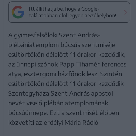
Itt állíthatja be, hogy a Google-
találatokban elöl legyen a Székelyhon!
A gyimesfelsőloki Szent András-
plébániatemplom búcsús szentmiséje
csütörtökön délelőtt 11 órakor kezdődik,
az ünnepi szónok Papp Tihamér ferences
atya, esztergomi házfőnök lesz. Szintén
csütörtökön délelőtt 11 órakor kezdődik
Szentegyháza Szent András apostol
nevét viselő plébániatemplomának
búcsúünnepe. Ezt a szentmisét élőben
közvetíti az erdélyi Mária Rádió.