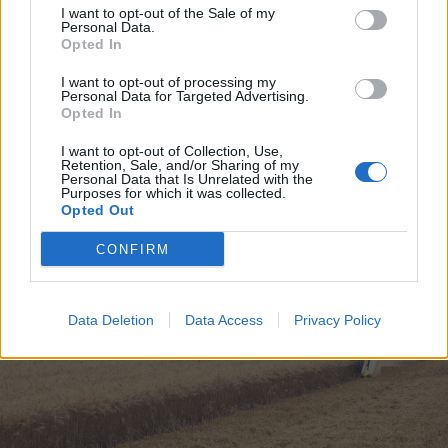
I want to opt-out of the Sale of my
sorozatadaptációjának második
Personal Data.
évada
Opted In
I want to opt-out of processing my
Personal Data for Targeted Advertising.
Opted In
I want to opt-out of Collection, Use,
Retention, Sale, and/or Sharing of my
Personal Data that Is Unrelated with the
Purposes for which it was collected.
Opted Out
CONFIRM
Data Deletion
Data Access
Privacy Policy