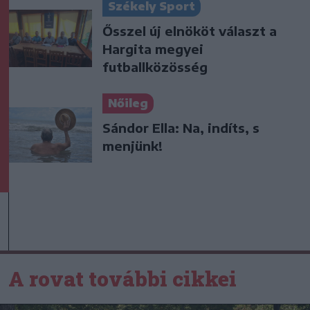
Székely Sport
Ősszel új elnököt választ a
Hargita megyei
futballközösség
Nőileg
Sándor Ella: Na, indíts, s
menjünk!
A rovat további cikkei