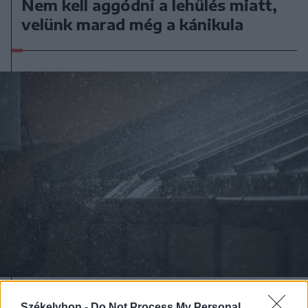
Nem kell aggódni a lehűlés miatt,
velünk marad még a kánikula
2026. augusztus 06., csütörtök
Székelyhon -
Do Not Process My Personal