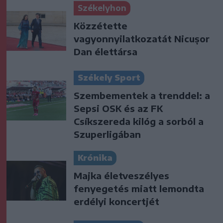
Székelyhon
Közzétette
vagyonnyilatkozatát Nicușor
Dan élettársa
Székely Sport
Szembementek a trenddel: a
Sepsi OSK és az FK
Csíkszereda kilóg a sorból a
Szuperligában
Krónika
Majka életveszélyes
fenyegetés miatt lemondta
erdélyi koncertjét