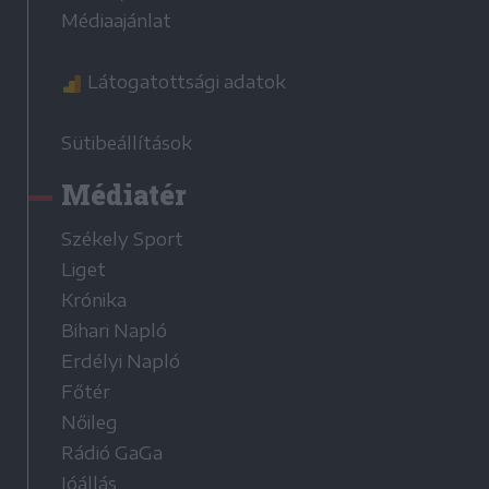
Médiaajánlat
Látogatottsági adatok
Sütibeállítások
Médiatér
Székely Sport
Liget
Krónika
Bihari Napló
Erdélyi Napló
Főtér
Nőileg
Rádió GaGa
Jóállás