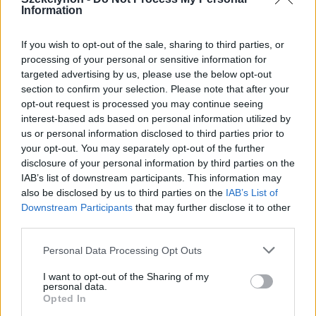
Information
Harmadfokú hőségriasztás a
nyugati megyékre, másodfokú
If you wish to opt-out of the sale, sharing to third parties, or
viharriasztás Székelyföldre
processing of your personal or sensitive information for
targeted advertising by us, please use the below opt-out
section to confirm your selection. Please note that after your
opt-out request is processed you may continue seeing
interest-based ads based on personal information utilized by
us or personal information disclosed to third parties prior to
your opt-out. You may separately opt-out of the further
disclosure of your personal information by third parties on the
IAB’s list of downstream participants. This information may
also be disclosed by us to third parties on the
IAB’s List of
Downstream Participants
that may further disclose it to other
third parties.
Personal Data Processing Opt Outs
I want to opt-out of the Sharing of my
2026. augusztus 06., csütörtök
personal data.
Opted In
Megérkezett a Száz év magány