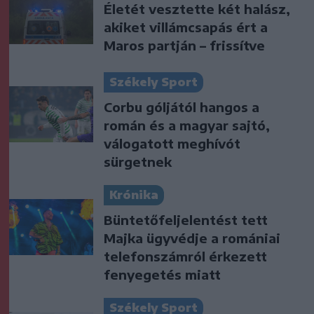
Életét vesztette két halász,
akiket villámcsapás ért a
Maros partján – frissítve
Székely Sport
Corbu góljától hangos a
román és a magyar sajtó,
válogatott meghívót
sürgetnek
Krónika
Büntetőfeljelentést tett
Majka ügyvédje a romániai
telefonszámról érkezett
fenyegetés miatt
Székely Sport