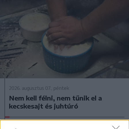
2026. augusztus 07., péntek
Nem kell félni, nem tűnik el a
kecskesajt és juhtúró