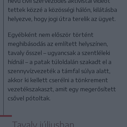
nevű civil szerveződés aktivistái videót
tettek közzé a közösségi hálón, kilátásba
helyezve, hogy jogi útra terelik az ügyet.
Egyébként nem először történt
meghibásodás az említett helyszínen,
tavaly ősszel – ugyancsak a szentléleki
hídnál – a patak túloldalán szakadt el a
szennyvízvezeték a támfal súlya alatt,
akkor ki kellett cserélni a tönkrement
vezetékszakaszt, amit egy megerősített
csővel pótoltak.
Tavaly júliusban