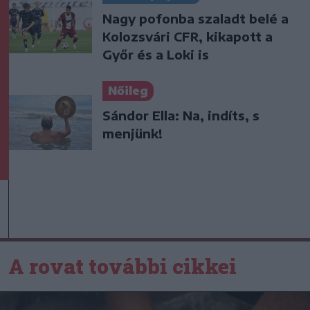
Nagy pofonba szaladt belé a
Kolozsvári CFR, kikapott a
Győr és a Loki is
Nőileg
Sándor Ella: Na, indíts, s
menjünk!
A rovat további cikkei