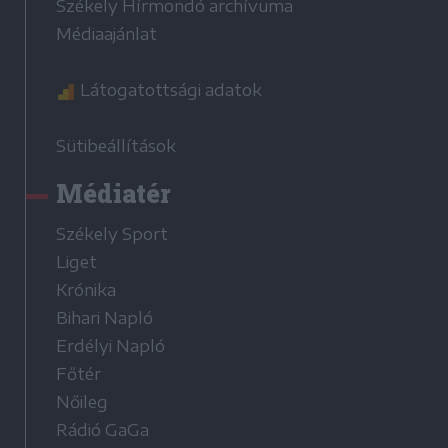
Székely Hírmondó archívuma
Médiaajánlat
Látogatottsági adatok
Sütibeállítások
Médiatér
Székely Sport
Liget
Krónika
Bihari Napló
Erdélyi Napló
Főtér
Nőileg
Rádió GaGa