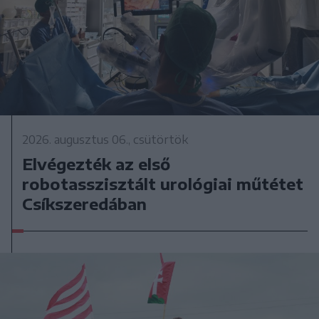
2026. augusztus 06., csütörtök
Elvégezték az első
robotasszisztált urológiai műtétet
Csíkszeredában