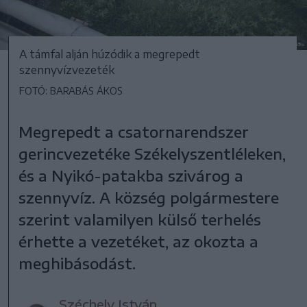
A támfal alján húzódik a megrepedt
szennyvízvezeték
FOTÓ: BARABÁS ÁKOS
Megrepedt a csatornarendszer
gerincvezetéke Székelyszentléleken,
és a Nyikó-patakba szivárog a
szennyvíz. A község polgármestere
szerint valamilyen külső terhelés
érhette a vezetéket, az okozta a
meghibásodást.
Széchely István