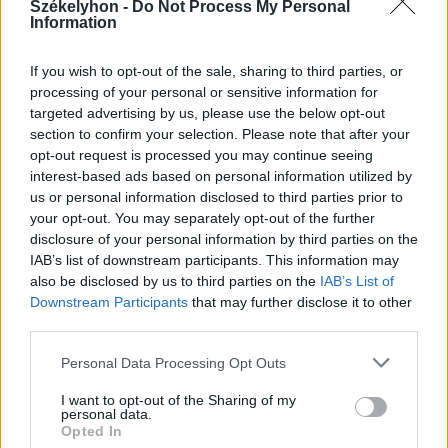
Székelyhon -
Do Not Process My Personal
Information
If you wish to opt-out of the sale, sharing to third parties, or
processing of your personal or sensitive information for
targeted advertising by us, please use the below opt-out
section to confirm your selection. Please note that after your
opt-out request is processed you may continue seeing
interest-based ads based on personal information utilized by
us or personal information disclosed to third parties prior to
your opt-out. You may separately opt-out of the further
disclosure of your personal information by third parties on the
IAB’s list of downstream participants. This information may
also be disclosed by us to third parties on the
IAB’s List of
Downstream Participants
that may further disclose it to other
third parties.
2026. augusztus 06., csütörtök
Netflixen kaphatunk először
Personal Data Processing Opt Outs
betekintést a Grand Theft Auto VI
I want to opt-out of the Sharing of my
játékmenetébe
personal data.
Opted In