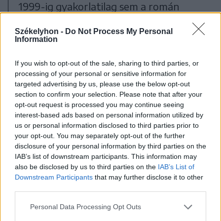
1999-ig gyakorlatilag sem a román
történetírás, sem a sajtó nem
Székelyhon -
Do Not Process My Personal
foglalkozott Sztálingráddal és a Don-
Information
kanyarral, és azóta sem szeretik
If you wish to opt-out of the sale, sharing to third parties, or
emlegetni Románia második
processing of your personal or sensitive information for
világháborús szerepvállalásának eme
targeted advertising by us, please use the below opt-out
section to confirm your selection. Please note that after your
szakaszát.
opt-out request is processed you may continue seeing
interest-based ads based on personal information utilized by
us or personal information disclosed to third parties prior to
your opt-out. You may separately opt-out of the further
disclosure of your personal information by third parties on the
IAB’s list of downstream participants. This information may
also be disclosed by us to third parties on the
IAB’s List of
Downstream Participants
that may further disclose it to other
third parties.
Personal Data Processing Opt Outs