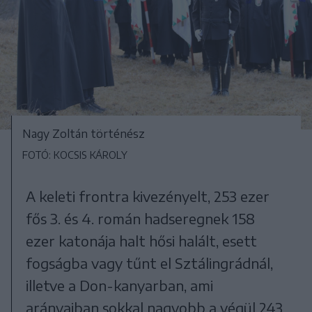
Nagy Zoltán történész
FOTÓ: KOCSIS KÁROLY
A keleti frontra kivezényelt, 253 ezer
fős 3. és 4. román hadseregnek 158
ezer katonája halt hősi halált, esett
fogságba vagy tűnt el Sztálingrádnál,
illetve a Don-kanyarban, ami
arányaiban sokkal nagyobb a végül 243