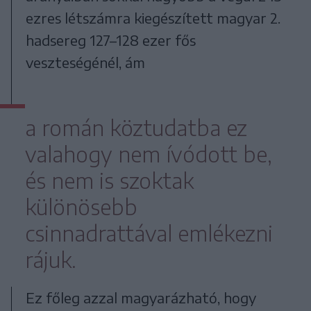
ezres létszámra kiegészített magyar 2.
hadsereg 127–128 ezer fős
veszteségénél, ám
a román köztudatba ez
valahogy nem ívódott be,
és nem is szoktak
különösebb
csinnadrattával emlékezni
rájuk.
Ez főleg azzal magyarázható, hogy