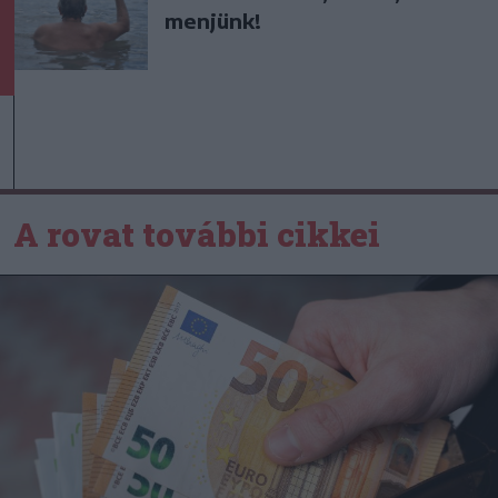
menjünk!
A rovat további cikkei