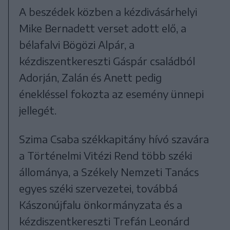
A beszédek közben a kézdivásárhelyi
Mike Bernadett verset adott elő, a
bélafalvi Bögözi Alpár, a
kézdiszentkereszti Gáspár családból
Adorján, Zalán és Anett pedig
énekléssel fokozta az esemény ünnepi
jellegét.
Szima Csaba székkapitány hívó szavára
a Történelmi Vitézi Rend több széki
állománya, a Székely Nemzeti Tanács
egyes széki szervezetei, továbbá
Kászonújfalu önkormányzata és a
kézdiszentkereszti Trefán Leonárd