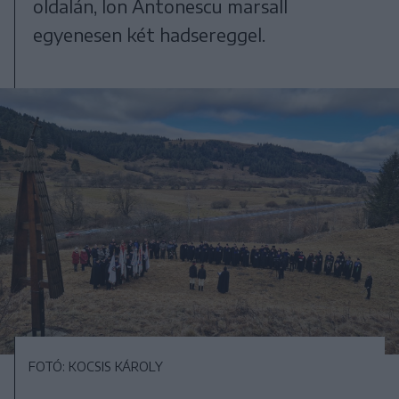
oldalán, Ion Antonescu marsall
egyenesen két hadsereggel.
FOTÓ: KOCSIS KÁROLY