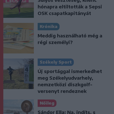
hónapra eltiltották a Sepsi
OSK csapatkapitányát
Krónika
Meddig használható még a
régi személyi?
Székely Sport
Új sportággal ismerkedhet
meg Székelyudvarhely,
nemzetközi diszkgolf-
versenyt rendeznek
Nőileg
Sándor Ella: Na, indíts, s