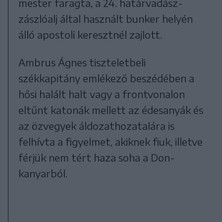
mester faragta, a 24. határvadász-
zászlóalj által használt bunker helyén
álló apostoli keresztnél zajlott.
Ambrus Ágnes tiszteletbeli
székkapitány emlékező beszédében a
hősi halált halt vagy a frontvonalon
eltűnt katonák mellett az édesanyák és
az özvegyek áldozathozatalára is
felhívta a figyelmet, akiknek fiuk, illetve
férjük nem tért haza soha a Don-
kanyarból.