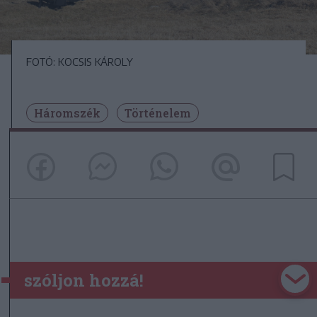
FOTÓ: KOCSIS KÁROLY
Háromszék
Történelem
szóljon hozzá!