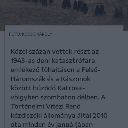
FOTÓ: KOCSIS KÁROLY
Közel százan vettek részt az
1943-as doni katasztrófára
emlékező főhajtáson a Felső-
Háromszék és a Kászonok
között húzódó Katrosa-
völgyben szombaton délben. A
Történelmi Vitézi Rend
kézdiszéki állománya által 2010
óta minden év januárjában