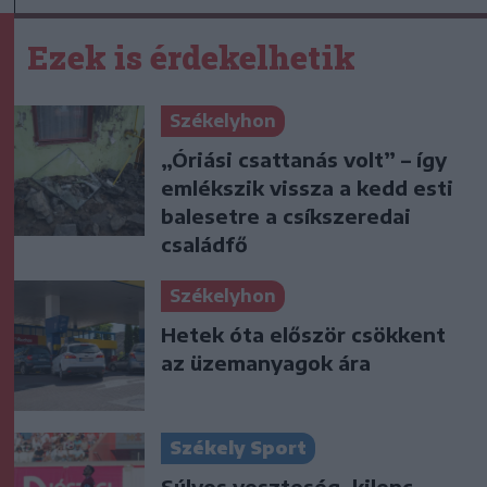
Ezek is érdekelhetik
Székelyhon
„Óriási csattanás volt” – így
emlékszik vissza a kedd esti
balesetre a csíkszeredai
családfő
Székelyhon
Hetek óta először csökkent
az üzemanyagok ára
Székely Sport
Súlyos veszteség, kilenc