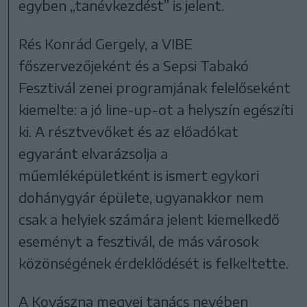
egyben „tanévkezdést” is jelent.
Rés Konrád Gergely, a VIBE
főszervezőjeként és a Sepsi Tabakó
Fesztivál zenei programjának felelőseként
kiemelte: a jó line-up-ot a helyszín egészíti
ki. A résztvevőket és az előadókat
egyaránt elvarázsolja a
műemléképületként is ismert egykori
dohánygyár épülete, ugyanakkor nem
csak a helyiek számára jelent kiemelkedő
eseményt a fesztivál, de más városok
közönségének érdeklődését is felkeltette.
A Kovászna megyei tanács nevében