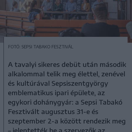
FOTÓ: SEPSI TABAKO FESZTIVÁL
A tavalyi sikeres debüt után második
alkalommal telik meg élettel, zenével
és kultúrával Sepsiszentgyörgy
emblematikus ipari épülete, az
egykori dohánygyár: a Sepsi Tabakó
Fesztivált augusztus 31-e és
szeptember 2-a között rendezik meg
– jelentették be a szervezők az