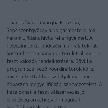
– hangsúlyozta Vargha Fruzsina,
Sepsiszentgyörgy alpolgármestere, aki
három újításra hívta fel a figyelmet. A
helyszíni térátrendezési munkálatoknak
köszönhetően nagyobb terület áll majd a
fesztiválozók rendelkezésére. Bővül a
programszervező koordinátorok köre,
mivel célzottabban szólítják majd meg a
Kovászna megyei ifjúsági szervezeteket. A
fiataloknak a fesztiválszervezés jó
lehetőség arra, hogy önmagukat
kipróbálhassák, emellett a