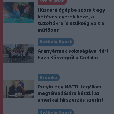
Székelyhon
Húsdarálógépbe szorult egy
kétéves gyerek keze, a
tűzoltókra is szükség volt a
műtőben
Székely Sport
Aranyérmek sokaságával tért
haza Kőszegről a Godako
Krónika
Putyin egy NATO-tagállam
megtámadására készül az
amerikai hírszerzés szerint
Székely Sport