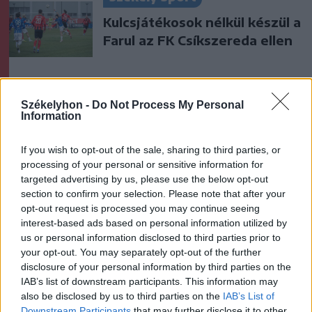
Kulcsjátékosok nélkül készül a
Farul az FK Csíkszereda ellen
Nőileg
Székelyhon -
Do Not Process My Personal
Information
B. Máthé Zsuzsa: Az élet
„doktoriját” végeztem el az
If you wish to opt-out of the sale, sharing to third parties, or
epilepsziámmal
processing of your personal or sensitive information for
targeted advertising by us, please use the below opt-out
section to confirm your selection. Please note that after your
opt-out request is processed you may continue seeing
interest-based ads based on personal information utilized by
us or personal information disclosed to third parties prior to
your opt-out. You may separately opt-out of the further
A rovat további cikkei
disclosure of your personal information by third parties on the
IAB’s list of downstream participants. This information may
also be disclosed by us to third parties on the
IAB’s List of
Downstream Participants
that may further disclose it to other