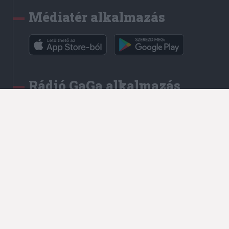
Médiatér alkalmazás
Rádió GaGa alkalmazás
Kapcsolat
Írjon nekünk