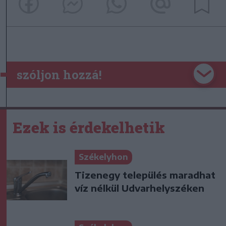
szóljon hozzá!
Ezek is érdekelhetik
Székelyhon
Tizenegy település maradhat
víz nélkül Udvarhelyszéken