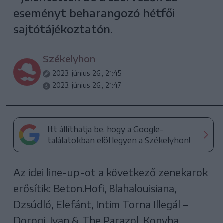
eseményt beharangozó hétfői
sajtótájékoztatón.
Székelyhon
2023. június 26., 21:45
2023. június 26., 21:47
Itt állíthatja be, hogy a Google-
találatokban elöl legyen a Székelyhon!
Az idei line-up-ot a következő zenekarok
erősítik: Beton.Hofi, Blahalouisiana,
Dzsúdló, Elefánt, Intim Torna Illegál –
Dorogi, Ivan & The Parazol, Konyha,