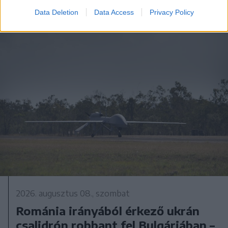
Data Deletion
Data Access
Privacy Policy
2026. augusztus 08., szombat
Románia irányából érkező ukrán
csalidrón robbant fel Bulgáriában –