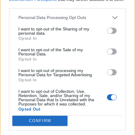
third parties.
Personal Data Processing Opt Outs
I want to opt-out of the Sharing of my
personal data.
Opted In
I want to opt-out of the Sale of my
Personal Data.
Opted In
I want to opt-out of processing my
Personal Data for Targeted Advertising.
Opted In
I want to opt-out of Collection, Use,
2026. augusztus 08., szombat
Retention, Sale, and/or Sharing of my
Personal Data that Is Unrelated with the
Baka András elfogadta a felkérést a
Purposes for which it was collected.
Opted Out
köztársasági elnöki tisztségre
CONFIRM