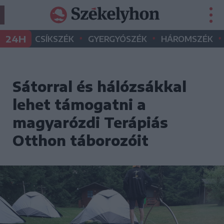
•
•
•
24H
CSÍKSZÉK
GYERGYÓSZÉK
HÁROMSZÉK
Sátorral és hálózsákkal
lehet támogatni a
magyarózdi Terápiás
Otthon táborozóit