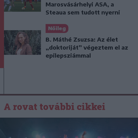
Marosvásárhelyi ASA, a
Steaua sem tudott nyerni
Nőileg
B. Máthé Zsuzsa: Az élet
„doktoriját” végeztem el az
epilepsziámmal
A rovat további cikkei