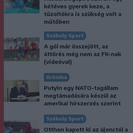
kétéves gyerek keze, a
tűzoltókra is szükség volt a
műtőben
Székely Sport
A gól már összejött, az
áttörés még nem az FK-nak
(videóval)
Krónika
Putyin egy NATO-tagállam
megtámadására készül az
amerikai hírszerzés szerint
Székely Sport
Otthon kapott ki az újonctól a