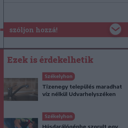
szóljon hozzá!
Ezek is érdekelhetik
Székelyhon
Tizenegy település maradhat
víz nélkül Udvarhelyszéken
Székelyhon
Húsdarálógépbe szorult egy