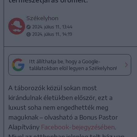
Székelyhon
2024. július 11., 13:44
2024. július 11., 14:19
Itt állíthatja be, hogy a Google-
találatokban elöl legyen a Székelyhon!
A táborozók közül sokan most
kirándulnak életükben először, ezt a
luxust soha nem engedhették meg
maguknak – olvasható a Bonus Pastor
Alapítvány
Facebook-bejegyzésében
.
Mivel az otthonban jelenleg telt ház van,