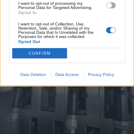
metróba, felszállt az egyik kocsira,
I want to opt-out of processing my
Personal Data for Targeted Advertising.
majd kilőtték – videóval
Opted In
I want to opt-out of Collection, Use,
Retention, Sale, and/or Sharing of my
Personal Data that Is Unrelated with the
Purposes for which it was collected.
Opted Out
CONFIRM
Data Deletion
Data Access
Privacy Policy