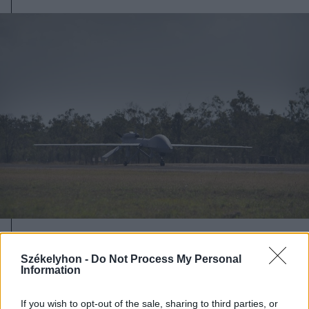
2026. augusztus 08., szombat
Székelyhon -
Do Not Process My Personal
Románia irányából érkező ukrán
Information
csalidrón robbant fel Bulgáriában –
frissítve
If you wish to opt-out of the sale, sharing to third parties, or