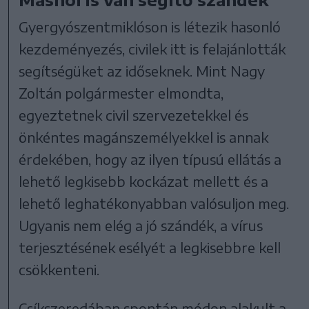
Gyergyószentmiklóson is létezik hasonló
kezdeményezés, civilek itt is felajánlották
segítségüket az időseknek. Mint Nagy
Zoltán polgármester elmondta,
egyeztetnek civil szervezetekkel és
önkéntes magánszemélyekkel is annak
érdekében, hogy az ilyen típusú ellátás a
lehető legkisebb kockázat mellett és a
lehető leghatékonyabban valósuljon meg.
Ugyanis nem elég a jó szándék, a vírus
terjesztésének esélyét a legkisebbre kell
csökkenteni.
Csíkszeredában spontán módon alakult a