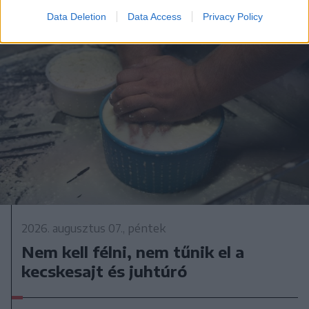
Data Deletion
Data Access
Privacy Policy
2026. augusztus 07., péntek
Nem kell félni, nem tűnik el a
kecskesajt és juhtúró