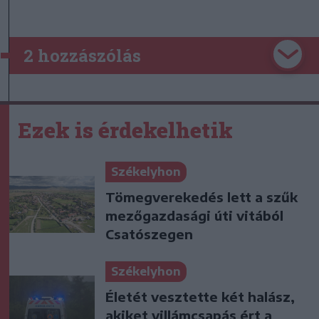
2 hozzászólás
Ezek is érdekelhetik
Székelyhon
Tömegverekedés lett a szűk
mezőgazdasági úti vitából
Csatószegen
Székelyhon
Életét vesztette két halász,
akiket villámcsapás ért a