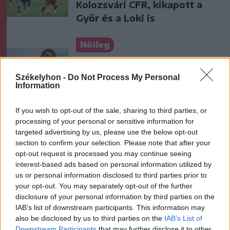
Kolozsvári CFR, kikapott a
Győr és a Loki is
Nőileg
Sándor Ella: Na, indíts, s
menjünk!
Székelyhon -
Do Not Process My Personal
Information
If you wish to opt-out of the sale, sharing to third parties, or
processing of your personal or sensitive information for
targeted advertising by us, please use the below opt-out
section to confirm your selection. Please note that after your
opt-out request is processed you may continue seeing
interest-based ads based on personal information utilized by
A rovat további cikkei
us or personal information disclosed to third parties prior to
your opt-out. You may separately opt-out of the further
disclosure of your personal information by third parties on the
IAB’s list of downstream participants. This information may
also be disclosed by us to third parties on the
IAB’s List of
Downstream Participants
that may further disclose it to other