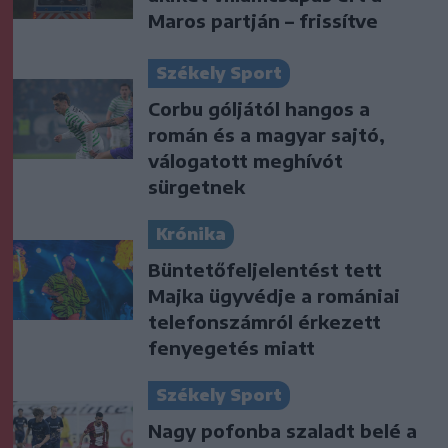
Maros partján – frissítve
Székely Sport
Corbu góljától hangos a
román és a magyar sajtó,
válogatott meghívót
sürgetnek
Krónika
Büntetőfeljelentést tett
Majka ügyvédje a romániai
telefonszámról érkezett
fenyegetés miatt
Székely Sport
Nagy pofonba szaladt belé a