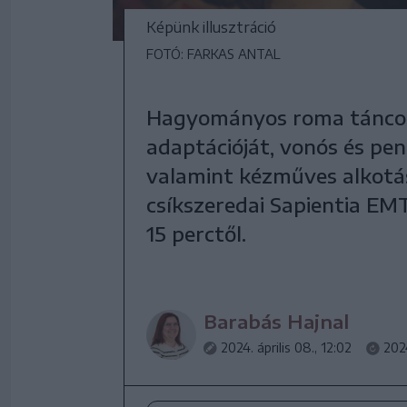
Képünk illusztráció
FOTÓ: FARKAS ANTAL
Hagyományos roma táncoka
adaptációját, vonós és pe
valamint kézműves alkotás
csíkszeredai Sapientia EMT
15 perctől.
Barabás Hajnal
2024. április 08., 12:02
2024