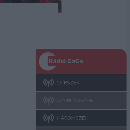
Rádió GaGa
CSÍKSZÉK
GYERGYÓSZÉK
HÁROMSZÉK