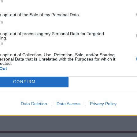
 éves lányból és fiúból
In
ttes csíkszéki roma táncot
o opt-out of the Sale of my Personal Data.
In
to opt-out of processing my Personal Data for Targeted
ing.
In
o opt-out of Collection, Use, Retention, Sale, and/or Sharing
ersonal Data that Is Unrelated with the Purposes for which it
i szereplésekre készülnek Alcsíkon és
lected.
Out
CONFIRM
Data Deletion
Data Access
Privacy Policy