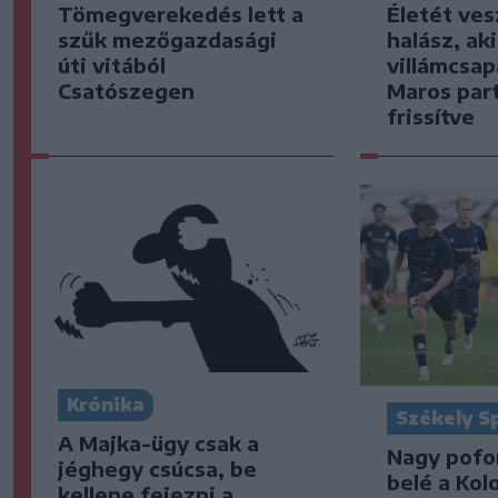
Tömegverekedés lett a
Életét ves
szűk mezőgazdasági
halász, ak
úti vitából
villámcsap
Csatószegen
Maros part
frissítve
Krónika
Székely S
A Majka-ügy csak a
Nagy pofo
jéghegy csúcsa, be
belé a Kol
kellene fejezni a