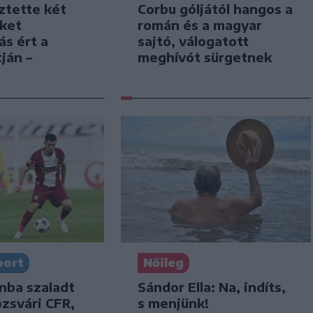
Corbu góljától hangos a
ztette két
román és a magyar
iket
sajtó, válogatott
ás ért a
meghívót sürgetnek
ján –
port
Nőileg
nba szaladt
Sándor Ella: Na, indíts,
ozsvári CFR,
s menjünk!