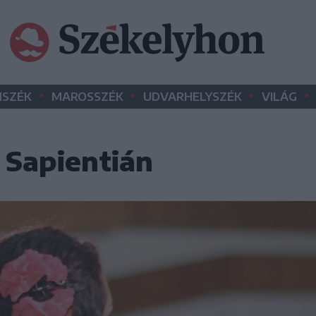
•
•
•
•
SZÉK
MAROSSZÉK
UDVARHELYSZÉK
VILÁG
 Sapientián