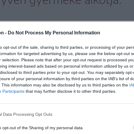
et, verseket dolgoztak fel és adják elő az
on -
Do Not Process My Personal Information
ndezvényen.
to opt-out of the sale, sharing to third parties, or processing of your per
formation for targeted advertising by us, please use the below opt-out s
zociális Igazgatóság hivatásos roma-
r selection. Please note that after your opt-out request is processed y
ális település szociális-kulturális felelőse,
eing interest-based ads based on personal information utilized by us or
disclosed to third parties prior to your opt-out. You may separately opt-
re és működteti a Tűzpiros pipacsok
losure of your personal information by third parties on the IAB’s list of
. This information may also be disclosed by us to third parties on the
IA
Participants
that may further disclose it to other third parties.
ccsoport először a karácsonyi ünnepkör
zúttal második fellépésükre készülnek.
l Data Processing Opt Outs
o opt-out of the Sharing of my personal data.