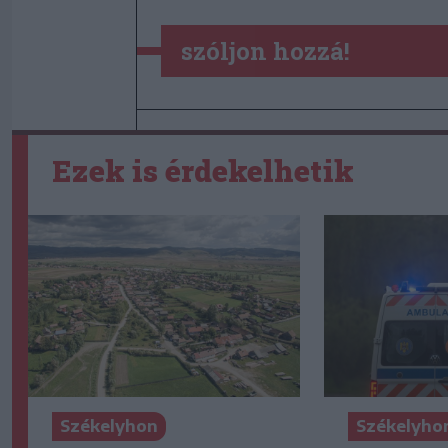
szóljon hozzá!
Ezek is érdekelhetik
Székelyhon
Székelyho