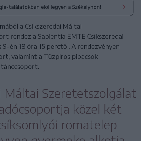
ogle-találatokban elöl legyen a Székelyhon!
ából a Csíkszeredai Máltai
ort rendez a Sapientia EMTE Csíkszeredai
s 9-én 18 óra 15 perctől. A rendezvényen
ort, valamint a Tűzpiros pipacsok
tánccsoport.
 Máltai Szeretetszolgálat
adócsoportja közel két
 csíksomlyói romatelep
yven gyermeke alkotja.