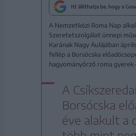
Itt állíthatja be, hogy a Go
A Nemzetközi Roma Nap alkalm
Szeretetszolgálat ünnepi műs
Karának Nagy Aulájában áprili
fellép a Borsócska előadócsop
hagyományőrző roma gyerek-
A Csíkszeredai
Borsócska elő
éve alakult a
több mint neg