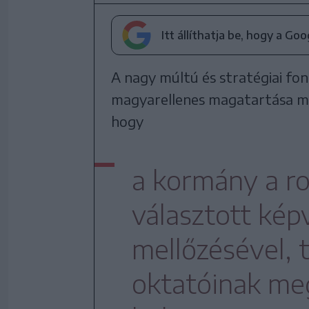
Itt állíthatja be, hogy a Go
A nagy múltú és stratégiai f
magyarellenes magatartása má
hogy
a kormány a r
választott képv
mellőzésével,
oktatóinak me