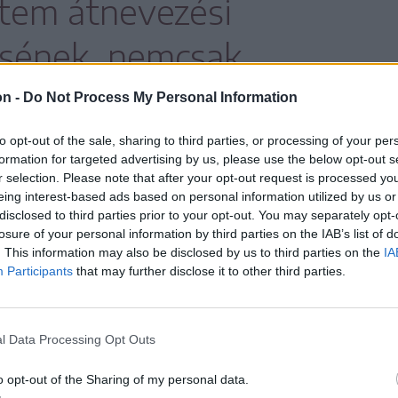
etem átnevezési
sének, nemcsak
ek, de a MOGYE-n
on -
Do Not Process My Personal Information
zajló magyarellenes
to opt-out of the sale, sharing to third parties, or processing of your per
formation for targeted advertising by us, please use the below opt-out s
rmányzati
r selection. Please note that after your opt-out request is processed y
eing interest-based ads based on personal information utilized by us or
disclosed to third parties prior to your opt-out. You may separately opt-
k tekintjük
losure of your personal information by third parties on the IAB’s list of
. This information may also be disclosed by us to third parties on the
IA
Participants
that may further disclose it to other third parties.
os állásfoglalásában az RMDSZ Maros megyei
l Data Processing Opt Outs
o opt-out of the Sharing of my personal data.