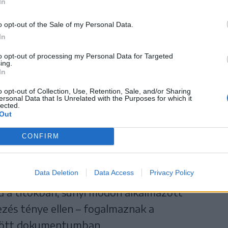
In
o opt-out of the Sale of my Personal Data.
an átnevezték a marosvásárhelyi
In
i egyetemet
to opt-out of processing my Personal Data for Targeted
ing.
il Palade nevét vette fel a marosvásárhelyi
In
yetem – számolt be a Főtér.ro a Zi-de-zi hírportál
o opt-out of Collection, Use, Retention, Sale, and/or Sharing
ára hivatkozva. A névváltoztatást egy
ersonal Data that Is Unrelated with the Purposes for which it
lected.
ián jelentette be az egyetem rektora, Leonard
Out
.
CONFIRM
YE vezetősége, a magyar tagozat oktatói és
Data Deletion
Data Access
Privacy Policy
hónapok óta egyeztetések zajlanak,
d a titokban, sunyi módon alkalmazott
zés ténye ellen – fogalmaznak a
ldött dokumentumban.