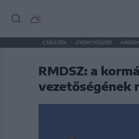
•
•
CSÍKSZÉK
GYERGYÓSZÉK
HÁROM
RMDSZ: a kormá
vezetőségének m