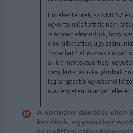
Emlékeztetnek, az RMDSZ és 
egyértelműsítették: nem érten
világosan elmondtuk, hogy a
elkerülhetetlen, úgy számunkr
fogadható el, és csakis olyan
akik a marosvásárhelyi egyete
vagy kutatásukkal járultak ho
legrangosabb egyetemei közé e
is az egyetem magyar jellegét,
A kormány döntése ellen E
kezdünk, ugyanakkor euró
és politikai szövetségesei