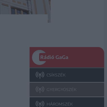
Rádió GaGa
CSÍKSZÉK
GYERGYÓSZÉK
HÁROMSZÉK