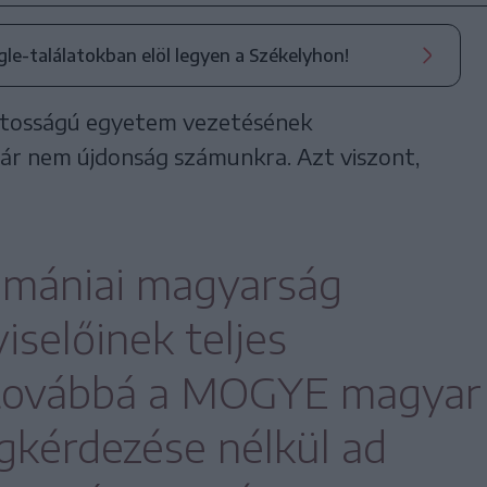
ogle-találatokban elöl legyen a Székelyhon!
ontosságú egyetem vezetésének
r nem újdonság számunkra. Azt viszont,
omániai magyarság
iselőinek teljes
 továbbá a MOGYE magyar
gkérdezése nélkül ad