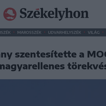
•
•
•
•
SZÉK
MAROSSZÉK
UDVARHELYSZÉK
VILÁG
ny szentesítette a M
agyarellenes törekvés