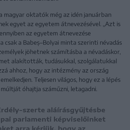
a magyar oktatók még az idén januárban
ek egyet az egyetem átnevezésével. „Azt is
mennyiben az egyetem átnevezése
a csak a Babeș–Bolyai minta szerinti névadás
 személyek jöhetnek számításba a névadáskor,
met alakították, tudásukkal, szolgálatukkal
zzá ahhoz, hogy az intézmény az ország
melkedjen. Teljesen világos, hogy ez a lépés
 múltját óhajtja száműzni, letagadni.
rdély-szerte aláírásgyűjtésbe
pai parlamenti képviselőinket
nket arra kérjük, hogy az