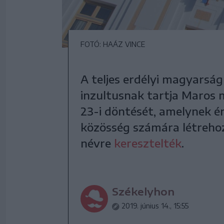
FOTÓ: HAÁZ VINCE
A teljes erdélyi magyarság
inzultusnak tartja Maros
23-i döntését, amelynek é
közösség számára létreho
névre
keresztelték
.
Székelyhon
2019. június 14., 15:55