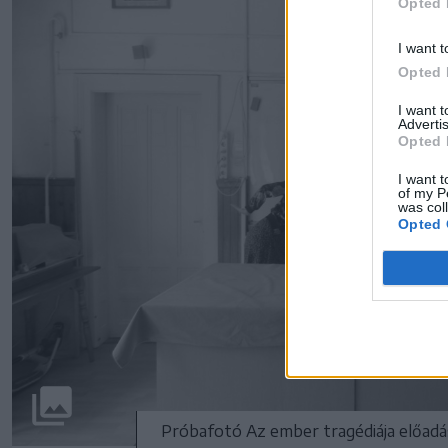
Opted 
I want t
Opted 
I want 
Advertis
Opted 
I want t
of my P
was col
Opted 
Próbafotó Az ember tragédiája előadá