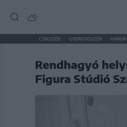
•
•
CSÍKSZÉK
GYERGYÓSZÉK
HÁROM
Rendhagyó hely
Figura Stúdió S