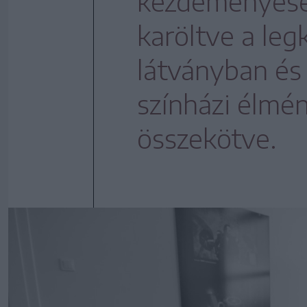
kezdeményesér
karöltve a leg
látványban és
színházi élmén
összekötve.