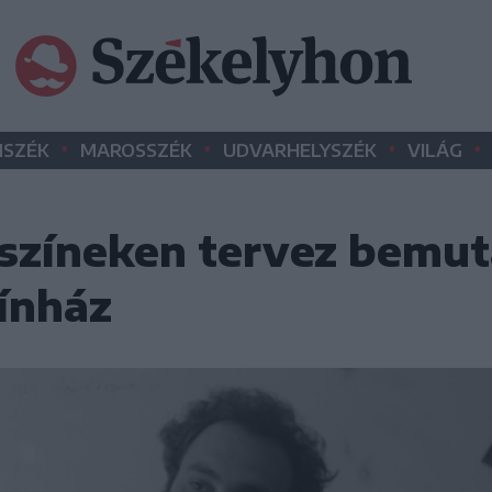
•
•
•
•
SZÉK
MAROSSZÉK
UDVARHELYSZÉK
VILÁG
színeken tervez bemut
zínház