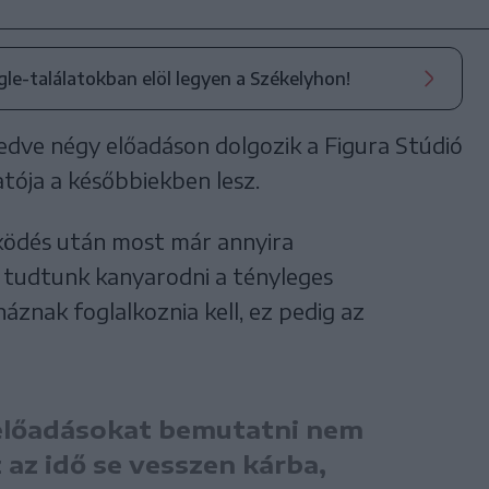
ogle-találatokban elöl legyen a Székelyhon!
edve négy előadáson dolgozik a Figura Stúdió
tója a későbbiekben lesz.
ködés után most már annyira
 tudtunk kanyarodni a tényleges
áznak foglalkoznia kell, ez pedig az
 előadásokat bemutatni nem
az idő se vesszen kárba,