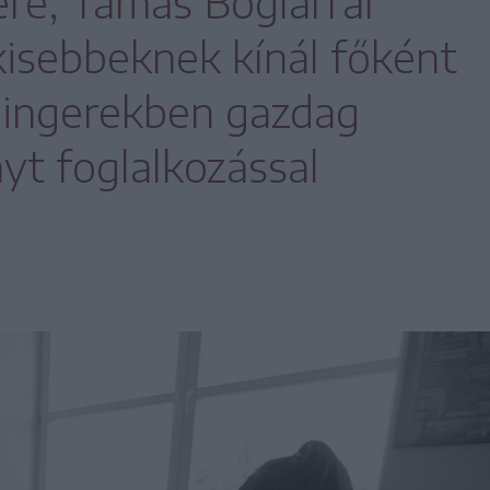
e, Tamás Boglárral
kisebbeknek kínál főként
 ingerekben gazdag
yt foglalkozással