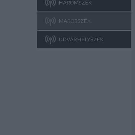
HÁROMSZÉK
MAROSSZÉK
UDVARHELYSZÉK