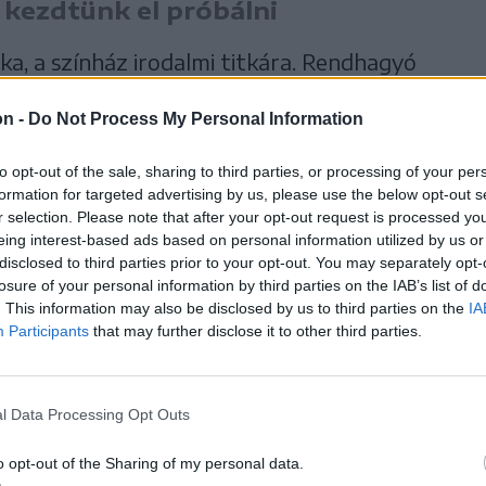
 kezdtünk el próbálni
ka, a színház irodalmi titkára. Rendhagyó
 Borsos Gábor, Moșu Norbert-László és
on -
Do Not Process My Personal Information
 Az ember tragédiája című műve nyomán,
okat szeretnék bevonni a színház világába.
to opt-out of the sale, sharing to third parties, or processing of your per
formation for targeted advertising by us, please use the below opt-out s
solya dramaturg és Zétényi Lina
r selection. Please note that after your opt-out request is processed y
 elkezdődtek a próbák a Salamon Ernő
eing interest-based ads based on personal information utilized by us or
disclosed to third parties prior to your opt-out. You may separately opt-
losure of your personal information by third parties on the IAB’s list of
. This information may also be disclosed by us to third parties on the
IA
Participants
that may further disclose it to other third parties.
l Data Processing Opt Outs
o opt-out of the Sharing of my personal data.