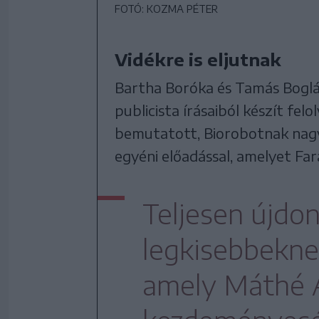
FOTÓ: KOZMA PÉTER
Vidékre is eljutnak
Bartha Boróka és Tamás Boglár
publicista írásaiból készít fel
bemutatott, Biorobotnak nagy s
egyéni előadással, amelyet Fa
Teljesen újdo
legkisebbekne
amely Máthé 