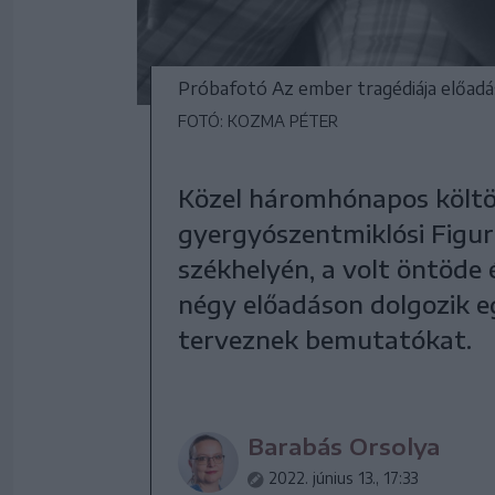
Próbafotó Az ember tragédiája előadá
FOTÓ: KOZMA PÉTER
Közel háromhónapos költö
gyergyószentmiklósi Figura
székhelyén, a volt öntöde
négy előadáson dolgozik e
terveznek bemutatókat.
Barabás Orsolya
2022. június 13., 17:33