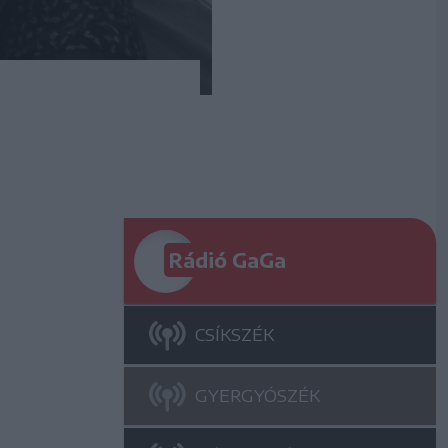
Rádió GaGa
CSÍKSZÉK
GYERGYÓSZÉK