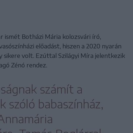
 ismét Botházi Mária kolozsvári író,
olvasószínházi előadást, hiszen a 2020 nyarán
ikere volt. Ezúttal Szilágyi Míra jelentkezik
ragó Zénó rendez.
nságnak számít a
k szóló babaszínház,
Annamária