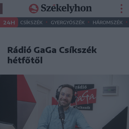
•
•
•
24H
CSÍKSZÉK
GYERGYÓSZÉK
HÁROMSZÉK
Rádió GaGa Csíkszék
hétfőtől