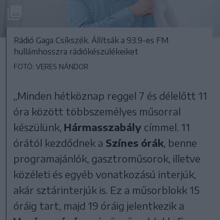
Rádió Gaga Csíkszék. Állítsák a 93.9-es FM
hullámhosszra rádiókészülékeiket
FOTÓ: VERES NÁNDOR
„Minden hétköznap reggel 7 és délelőtt 11
óra között többszemélyes műsorral
készülünk,
Hármasszabály
címmel. 11
órától kezdődnek a
Színes órák
, benne
programajánlók, gasztroműsorok, illetve
közéleti és egyéb vonatkozású interjúk,
akár sztárinterjúk is. Ez a műsorblokk 15
óráig tart, majd 19 óráig jelentkezik a