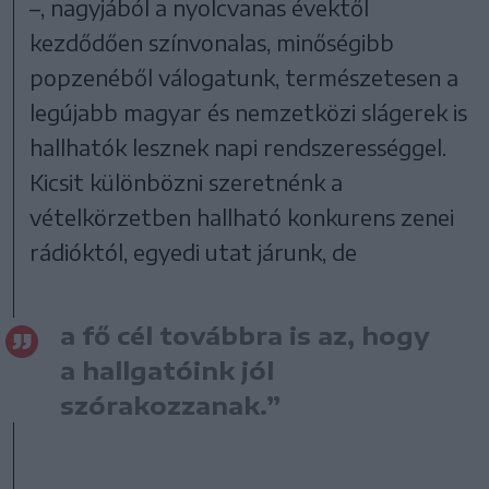
–, nagyjából a nyolcvanas évektől
kezdődően színvonalas, minőségibb
popzenéből válogatunk, természetesen a
legújabb magyar és nemzetközi slágerek is
hallhatók lesznek napi rendszerességgel.
Kicsit különbözni szeretnénk a
vételkörzetben hallható konkurens zenei
rádióktól, egyedi utat járunk, de
a fő cél továbbra is az, hogy
a hallgatóink jól
szórakozzanak.”