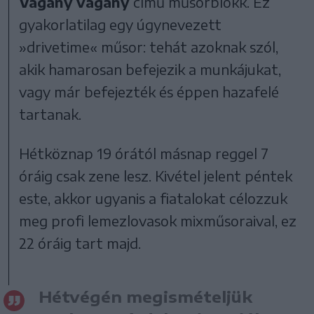
Vagány vágány
című műsorblokk. Ez
gyakorlatilag egy úgynevezett
»drivetime« műsor: tehát azoknak szól,
akik hamarosan befejezik a munkájukat,
vagy már befejezték és éppen hazafelé
tartanak.
Hétköznap 19 órától másnap reggel 7
óráig csak zene lesz. Kivétel jelent péntek
este, akkor ugyanis a fiatalokat célozzuk
meg profi lemezlovasok mixműsoraival, ez
22 óráig tart majd.
Hétvégén megismételjük