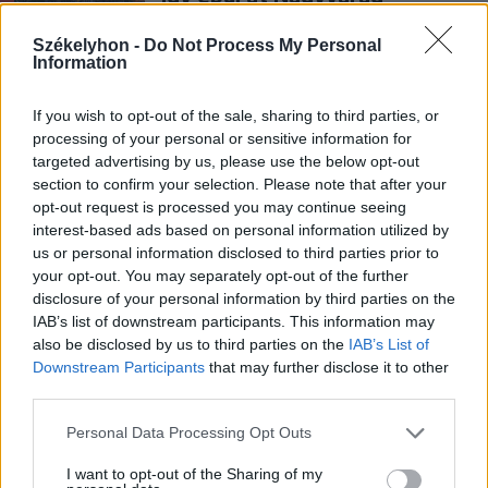
Székelyhon -
Do Not Process My Personal
Information
Székely Sport
If you wish to opt-out of the sale, sharing to third parties, or
Közel a telt ház
processing of your personal or sensitive information for
Sepsiszentgyörgyön, vinné a
targeted advertising by us, please use the below opt-out
pontokat az FCSB
section to confirm your selection. Please note that after your
opt-out request is processed you may continue seeing
interest-based ads based on personal information utilized by
Nőileg
us or personal information disclosed to third parties prior to
Virágkedvelő kislányból
your opt-out. You may separately opt-out of the further
„influenszer-füvesasszony”:
disclosure of your personal information by third parties on the
IAB’s list of downstream participants. This information may
Gáspár Hajnal
also be disclosed by us to third parties on the
IAB’s List of
Downstream Participants
that may further disclose it to other
third parties.
Personal Data Processing Opt Outs
I want to opt-out of the Sharing of my