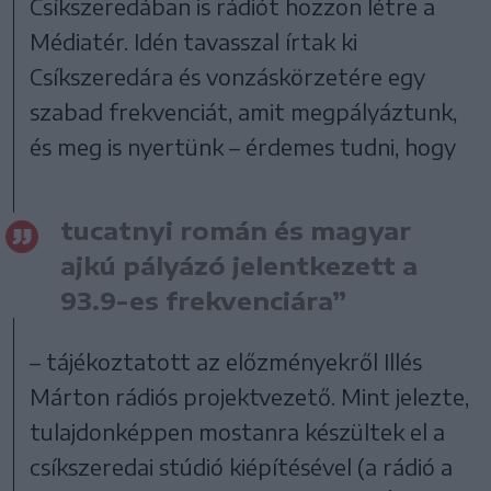
Csíkszeredában is rádiót hozzon létre a
Médiatér. Idén tavasszal írtak ki
Csíkszeredára és vonzáskörzetére egy
szabad frekvenciát, amit megpályáztunk,
és meg is nyertünk – érdemes tudni, hogy
tucatnyi román és magyar
ajkú pályázó jelentkezett a
93.9-es frekvenciára”
– tájékoztatott az előzményekről Illés
Márton rádiós projektvezető. Mint jelezte,
tulajdonképpen mostanra készültek el a
csíkszeredai stúdió kiépítésével (a rádió a