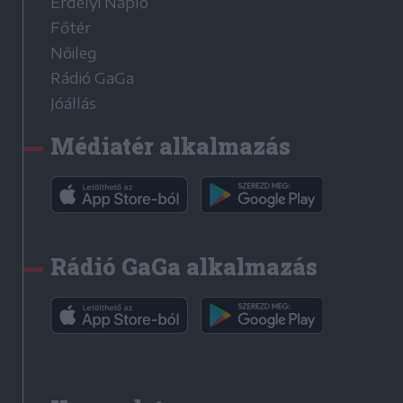
Erdélyi Napló
Főtér
Nőileg
Rádió GaGa
Jóállás
Médiatér alkalmazás
Rádió GaGa alkalmazás