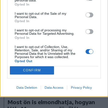
personal data.
A rovat további cikkei
Opted In
I want to opt-out of the Sale of my
Personal Data.
Opted In
I want to opt-out of processing my
Personal Data for Targeted Advertising.
Opted In
I want to opt-out of Collection, Use,
Retention, Sale, and/or Sharing of my
Personal Data that Is Unrelated with the
Purposes for which it was collected.
Opted Out
CONFIRM
Data Deletion
Data Access
Privacy Policy
2026. augusztus 10., hétfő
Most ön is elmondhatja, hogyan