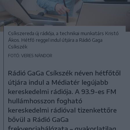
Csíkszereda új rádiója, a technikai munkatárs Kristó
Ákos. Hétfő reggel indul útjára a Rádió Gaga
Csíkszék
FOTÓ: VERES NÁNDOR
Rádió GaGa Csíkszék néven hétfőtől
útjára indul a Médiatér legújabb
kereskedelmi rádiója. A 93.9-es FM
hullámhosszon fogható
kereskedelmi rádióval tizenkettőre
bővül a Rádió GaGa
frekvenciahálózata – gyakorlatilag