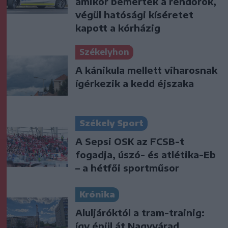
amikor bemérték a rendőrök,
végül hatósági kíséretet
kapott a kórházig
Székelyhon
A kánikula mellett viharosnak
ígérkezik a kedd éjszaka
Székely Sport
A Sepsi OSK az FCSB-t
fogadja, úszó- és atlétika-Eb
– a hétfői sportműsor
Krónika
Aluljáróktól a tram-trainig:
így épül át Nagyvárad