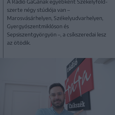
A Rádió GaGának egyébként Székelyföld-
szerte négy stúdiója van –
Marosvásárhelyen, Székelyudvarhelyen,
Gyergyószentmiklóson és
Sepsiszentgyörgyön –, a csíkszeredai lesz
az ötödik.