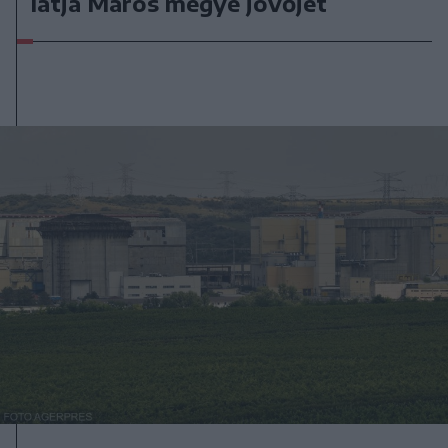
látja Maros megye jövőjét