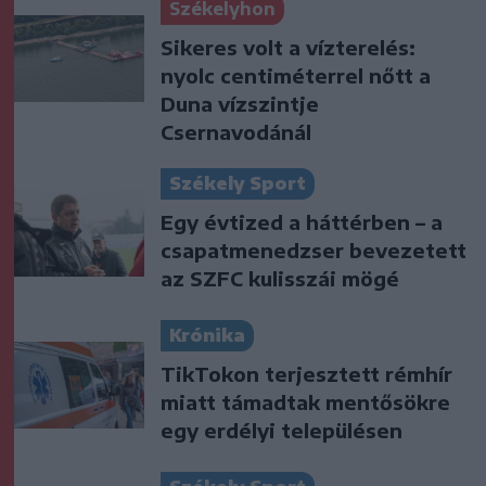
Székelyhon
Sikeres volt a vízterelés:
nyolc centiméterrel nőtt a
Duna vízszintje
Csernavodánál
Székely Sport
Egy évtized a háttérben – a
csapatmenedzser bevezetett
az SZFC kulisszái mögé
Krónika
TikTokon terjesztett rémhír
miatt támadtak mentősökre
egy erdélyi településen