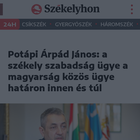
•
•
•
24H
CSÍKSZÉK
GYERGYÓSZÉK
HÁROMSZÉK
Potápi Árpád János: a
székely szabadság ügye a
magyarság közös ügye
határon innen és túl