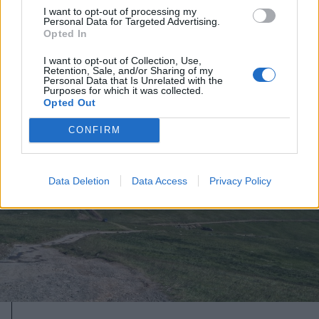
I want to opt-out of processing my
Összefogtak a szakszervezetek a
Personal Data for Targeted Advertising.
Opted In
bértörvénytervezet módosításáért
I want to opt-out of Collection, Use,
Retention, Sale, and/or Sharing of my
Personal Data that Is Unrelated with the
Purposes for which it was collected.
Opted Out
CONFIRM
Data Deletion
Data Access
Privacy Policy