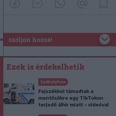
szóljon hozzá!
Ezek is érdekelhetik
Székelyhon
Fejszékkel támadtak a
mentősökre egy TikTokon
terjedő álhír miatt – videóval