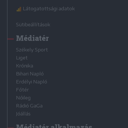
Látogatottsági adatok
Sütibeállítások
Médiatér
Székely Sport
Liget
Krónika
Bihari Napló
Erdélyi Napló
Főtér
Nőileg
Rádió GaGa
Jóállás
Médiatér alkalmazás