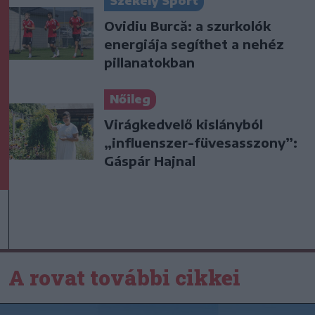
Székely Sport
Ovidiu Burcă: a szurkolók
energiája segíthet a nehéz
pillanatokban
Nőileg
Virágkedvelő kislányból
„influenszer-füvesasszony”:
Gáspár Hajnal
A rovat további cikkei