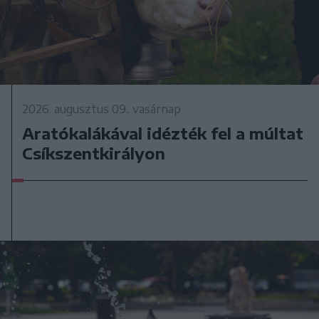
2026. augusztus 09., vasárnap
Aratókalákával idézték fel a múltat
Csíkszentkirályon