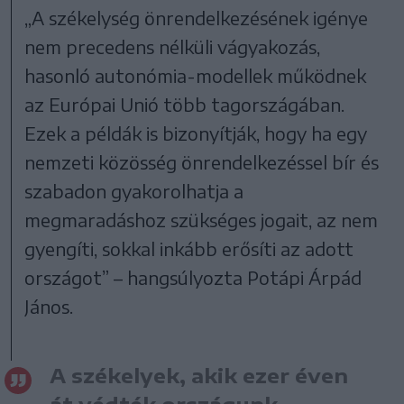
„A székelység önrendelkezésének igénye
nem precedens nélküli vágyakozás,
hasonló autonómia-modellek működnek
az Európai Unió több tagországában.
Ezek a példák is bizonyítják, hogy ha egy
nemzeti közösség önrendelkezéssel bír és
szabadon gyakorolhatja a
megmaradáshoz szükséges jogait, az nem
gyengíti, sokkal inkább erősíti az adott
országot” – hangsúlyozta Potápi Árpád
János.
A székelyek, akik ezer éven
át védték országunk