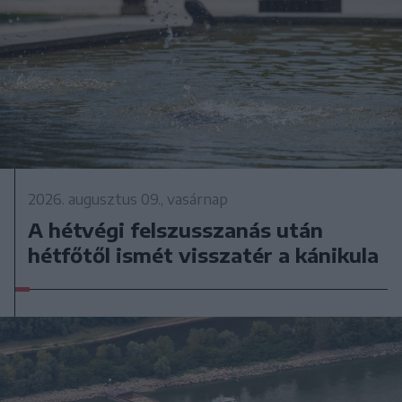
2026. augusztus 09., vasárnap
A hétvégi felszusszanás után
hétfőtől ismét visszatér a kánikula