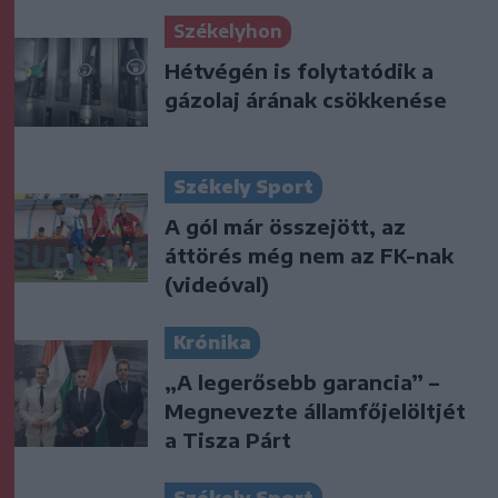
Székelyhon
Hétvégén is folytatódik a
gázolaj árának csökkenése
Székely Sport
A gól már összejött, az
áttörés még nem az FK-nak
(videóval)
Krónika
„A legerősebb garancia” –
Megnevezte államfőjelöltjét
a Tisza Párt