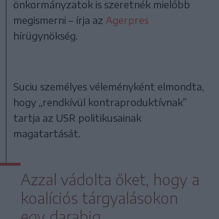
önkormányzatok is szeretnék mielőbb
megismerni – írja az
Agerpres
hírügynökség.
Suciu személyes véleményként elmondta,
hogy „rendkívül kontraproduktívnak”
tartja az USR politikusainak
magatartását.
Azzal vádolta őket, hogy a
koalíciós tárgyalásokon
egy darabig