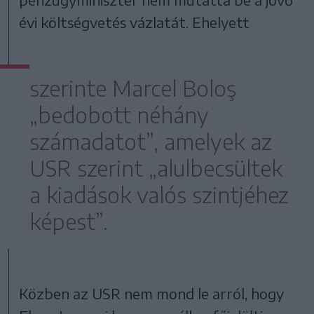
évi költségvetés vázlatát. Ehelyett
szerinte Marcel Boloş
„bedobott néhány
számadatot”, amelyek az
USR szerint „alulbecsültek
a kiadások valós szintjéhez
képest”.
Közben az USR nem mond le arról, hogy