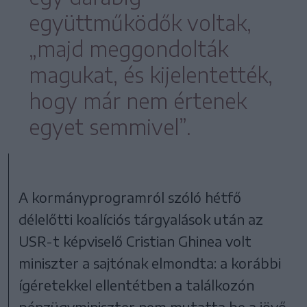
együttműködők voltak,
„majd meggondolták
magukat, és kijelentették,
hogy már nem értenek
egyet semmivel”.
A kormányprogramról szóló hétfő
délelőtti koalíciós tárgyalások után az
USR-t képviselő Cristian Ghinea volt
miniszter a sajtónak elmondta: a korábbi
ígéretekkel ellentétben a találkozón
pénzügyminiszter nem mutatta be a jövő