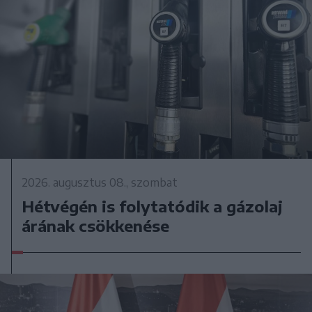
2026. augusztus 08., szombat
Hétvégén is folytatódik a gázolaj
árának csökkenése