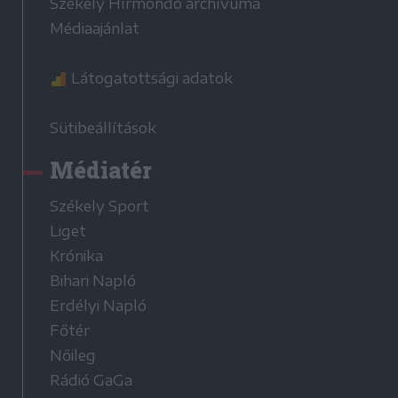
Székely Hírmondó archívuma
Médiaajánlat
Látogatottsági adatok
Sütibeállítások
Médiatér
Székely Sport
Liget
Krónika
Bihari Napló
Erdélyi Napló
Főtér
Nőileg
Rádió GaGa