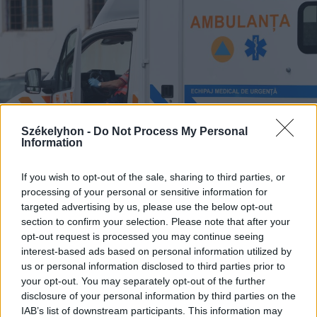
Székelyhon -
Do Not Process My Personal
Information
If you wish to opt-out of the sale, sharing to third parties, or
processing of your personal or sensitive information for
targeted advertising by us, please use the below opt-out
section to confirm your selection. Please note that after your
2026. augusztus 09., vasárnap
opt-out request is processed you may continue seeing
Fejszékkel támadtak a mentősökre
interest-based ads based on personal information utilized by
egy TikTokon terjedő álhír miatt –
us or personal information disclosed to third parties prior to
your opt-out. You may separately opt-out of the further
videóval
disclosure of your personal information by third parties on the
IAB’s list of downstream participants. This information may