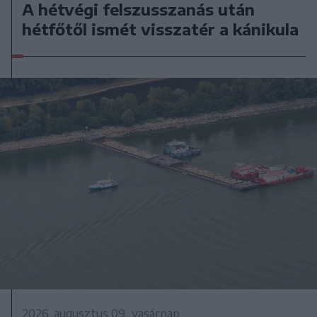
A hétvégi felszusszanás után
hétfőtől ismét visszatér a kánikula
2026. augusztus 09., vasárnap