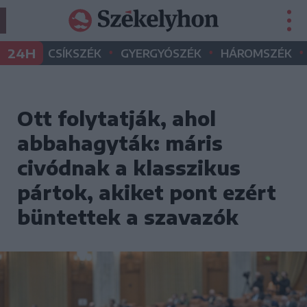
•
•
•
24H
CSÍKSZÉK
GYERGYÓSZÉK
HÁROMSZÉK
Ott folytatják, ahol
abbahagyták: máris
civódnak a klasszikus
pártok, akiket pont ezért
büntettek a szavazók