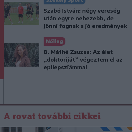
Székely Sport
Szabó István: négy vereség
után egyre nehezebb, de
jönni fognak a jó eredmények
Nőileg
B. Máthé Zsuzsa: Az élet
„doktoriját” végeztem el az
epilepsziámmal
A rovat további cikkei