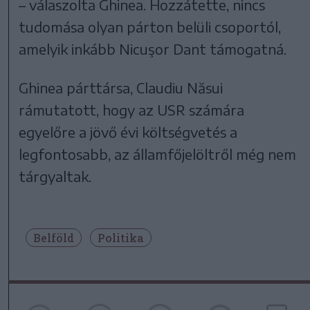
– válaszolta Ghinea. Hozzátette, nincs
tudomása olyan párton belüli csoportól,
amelyik inkább Nicuşor Dant támogatná.
Ghinea párttársa, Claudiu Năsui
rámutatott, hogy az USR számára
egyelőre a jövő évi költségvetés a
legfontosabb, az államfőjelöltről még nem
tárgyaltak.
Belföld
Politika