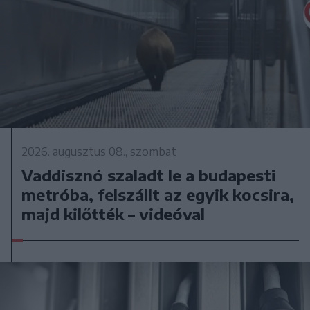
2026. augusztus 08., szombat
Vaddisznó szaladt le a budapesti
metróba, felszállt az egyik kocsira,
majd kilőtték – videóval