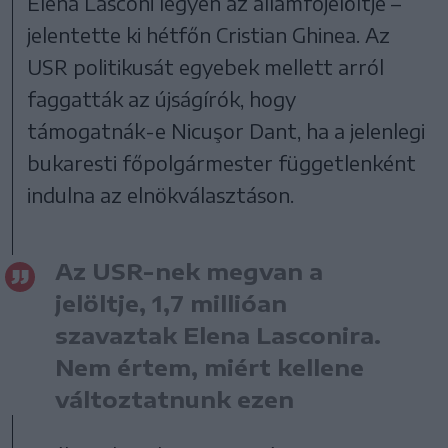
Elena Lasconi legyen az államfőjelöltje –
jelentette ki hétfőn Cristian Ghinea. Az
USR politikusát egyebek mellett arról
faggatták az újságírók, hogy
támogatnák-e Nicuşor Dant, ha a jelenlegi
bukaresti főpolgármester függetlenként
indulna az elnökválasztáson.
Az USR-nek megvan a
jelöltje, 1,7 millióan
szavaztak Elena Lasconira.
Nem értem, miért kellene
változtatnunk ezen