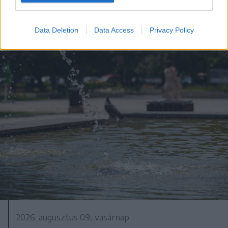
Csíkszentkirályon
Data Deletion
Data Access
Privacy Policy
2026. augusztus 09., vasárnap