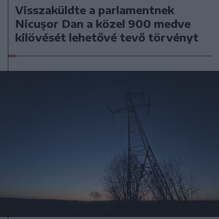
Visszaküldte a parlamentnek
Nicușor Dan a közel 900 medve
kilövését lehetővé tevő törvényt