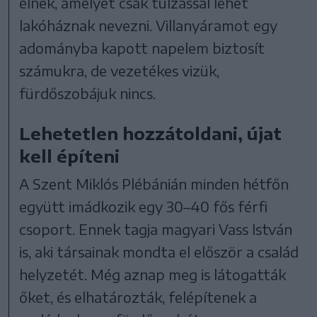
élnek, amelyet csak túlzással lehet
lakóháznak nevezni. Villanyáramot egy
adományba kapott napelem biztosít
számukra, de vezetékes vizük,
fürdőszobájuk nincs.
Lehetetlen hozzátoldani, újat
kell építeni
A Szent Miklós Plébánián minden hétfőn
együtt imádkozik egy 30–40 fős férfi
csoport. Ennek tagja magyari Vass István
is, aki társainak mondta el először a család
helyzetét. Még aznap meg is látogatták
őket, és elhatározták, felépítenek a