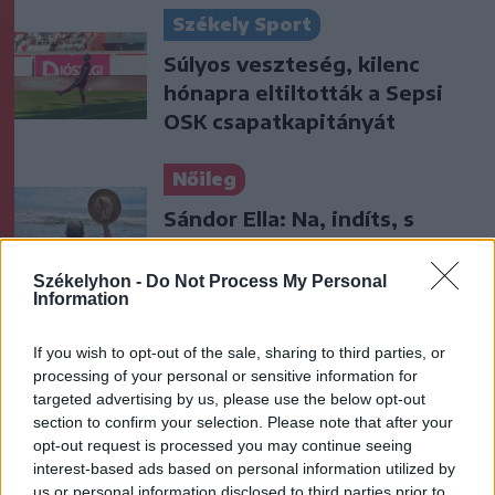
Székely Sport
Súlyos veszteség, kilenc
hónapra eltiltották a Sepsi
OSK csapatkapitányát
Nőileg
Sándor Ella: Na, indíts, s
menjünk!
Székelyhon -
Do Not Process My Personal
Information
If you wish to opt-out of the sale, sharing to third parties, or
processing of your personal or sensitive information for
targeted advertising by us, please use the below opt-out
section to confirm your selection. Please note that after your
opt-out request is processed you may continue seeing
A rovat további cikkei
interest-based ads based on personal information utilized by
us or personal information disclosed to third parties prior to