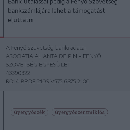
Banki utalással pedig a Fenyő Szövetség
bankszámlájára lehet a támogatást
eljuttatni.
A Fenyő szövetség banki adatai:
ASOCIATIA ALIANTA DE PIN – FENYŐ
SZOVETSÉG EGYESÜLET
43390322
RO14 BRDE 210S V575 6875 2100
Gyergyószék
Gyergyószentmiklós