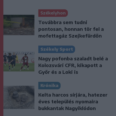
Székelyhon
Továbbra sem tudni
pontosan, honnan tör fel a
mofettagáz Szejkefürdőn
Székely Sport
Nagy pofonba szaladt belé a
Kolozsvári CFR, kikapott a
Győr és a Loki is
Krónika
Kelta harcos sírjára, hatezer
éves település nyomaira
bukkantak Nagyiklódon