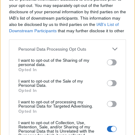
your opt-out. You may separately opt-out of the further
disclosure of your personal information by third parties on the
IAB’s list of downstream participants. This information may
also be disclosed by us to third parties on the
IAB’s List of
Downstream Participants
that may further disclose it to other
third parties.
Personal Data Processing Opt Outs
I want to opt-out of the Sharing of my
personal data.
Opted In
I want to opt-out of the Sale of my
Personal Data.
Opted In
2026. augusztus 07., péntek
I want to opt-out of processing my
Personal Data for Targeted Advertising.
Románul is helyt kell állni a hétfőn
Opted In
kezdődő írásbeliken – így
I want to opt-out of Collection, Use,
Retention, Sale, and/or Sharing of my
készülhetnek a pótérettségizők
Personal Data that Is Unrelated with the