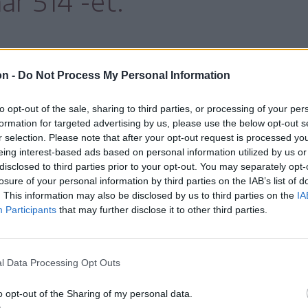
ár 514 -et.
helyi, a gyergyószentmiklósi és a maroshévízi
on -
Do Not Process My Personal Information
kodik kezelés céljából vagy van megfigyelés
to opt-out of the sale, sharing to third parties, or processing of your per
g, így most már 21 személy halála hozható
formation for targeted advertising by us, please use the below opt-out s
fertőzéssel.
r selection. Please note that after your opt-out request is processed y
eing interest-based ads based on personal information utilized by us or
disclosed to third parties prior to your opt-out. You may separately opt-
kodik otthoni elkülönítésben, 262-en pedig
losure of your personal information by third parties on the IAB’s list of
j esetek mellett a már korábban igazolt
. This information may also be disclosed by us to third parties on the
IA
Participants
that may further disclose it to other third parties.
orán Hargita megyében 11 személy esetében
yt – olvasható a Stratégiai Kommunikációs
atóságok ellenőrzik a járvány miatt
l Data Processing Opt Outs
ását a forgalmasabb helyeken, így a
o opt-out of the Sharing of my personal data.
okon, bevásárlóközpontoknál és a szabályok