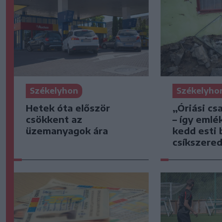
Székelyhon
Székelyho
Hetek óta először
„Óriási cs
csökkent az
– így emlé
üzemanyagok ára
kedd esti 
csíkszered