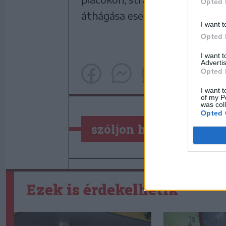
Opted 
áthágása esetén bírságolnak.
I want t
Opted 
I want 
Advertis
Opted 
I want t
of my P
was col
Opted 
szóljon hozzá!
Ezek is érdekelhetik