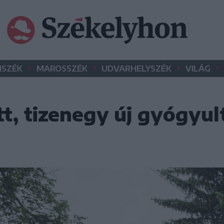
•
•
•
•
SZÉK
MAROSSZÉK
UDVARHELYSZÉK
VILÁG
tt, tizenegy új gyógyul