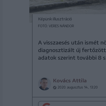
Képünk illusztráció
FOTÓ: VERES NÁNDOR
A visszaesés után ismét n
diagnosztizált új fertőzö
adatok szerint további 8 s
Kovács Attila
2020. augusztus 14., 13:20