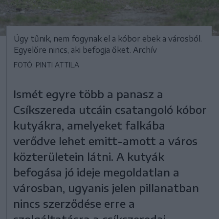
Úgy tűnik, nem fogynak el a kóbor ebek a városból.
Egyelőre nincs, aki befogja őket. Archív
FOTÓ: PINTI ATTILA
Ismét egyre több a panasz a
Csíkszereda utcáin csatangoló kóbor
kutyákra, amelyeket falkába
verődve lehet emitt-amott a város
közterületein látni. A kutyák
befogása jó ideje megoldatlan a
városban, ugyanis jelen pillanatban
nincs szerződése erre a
szolgáltatásra a csíkszeredai