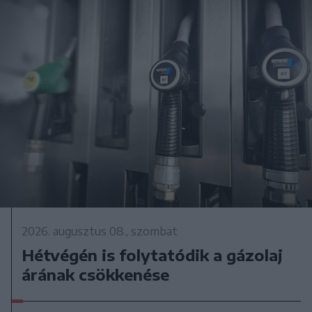
2026. augusztus 08., szombat
Hétvégén is folytatódik a gázolaj
árának csökkenése