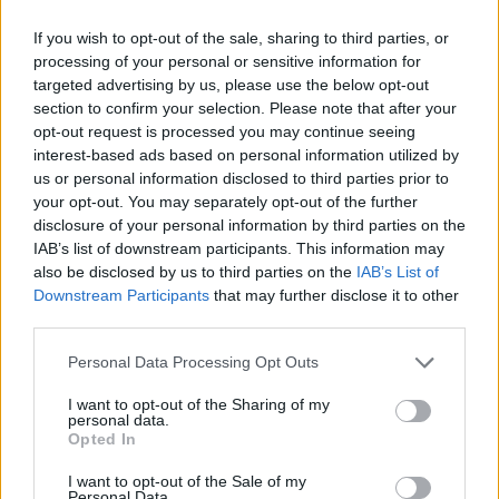
A rovat további cikkei
If you wish to opt-out of the sale, sharing to third parties, or
processing of your personal or sensitive information for
targeted advertising by us, please use the below opt-out
section to confirm your selection. Please note that after your
opt-out request is processed you may continue seeing
interest-based ads based on personal information utilized by
us or personal information disclosed to third parties prior to
your opt-out. You may separately opt-out of the further
disclosure of your personal information by third parties on the
IAB’s list of downstream participants. This information may
also be disclosed by us to third parties on the
IAB’s List of
Downstream Participants
that may further disclose it to other
third parties.
Personal Data Processing Opt Outs
I want to opt-out of the Sharing of my
personal data.
2026. augusztus 09., vasárnap
Opted In
Fejszékkel támadtak a mentősökre
I want to opt-out of the Sale of my
egy TikTokon terjedő álhír miatt –
Personal Data.