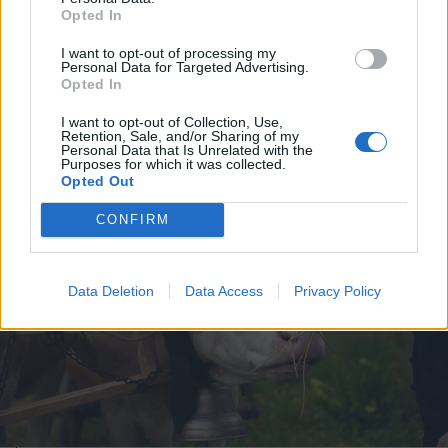
Opted In
videóval
I want to opt-out of processing my
Personal Data for Targeted Advertising.
Opted In
I want to opt-out of Collection, Use,
Retention, Sale, and/or Sharing of my
Personal Data that Is Unrelated with the
Purposes for which it was collected.
Opted Out
CONFIRM
Data Deletion
Data Access
Privacy Policy