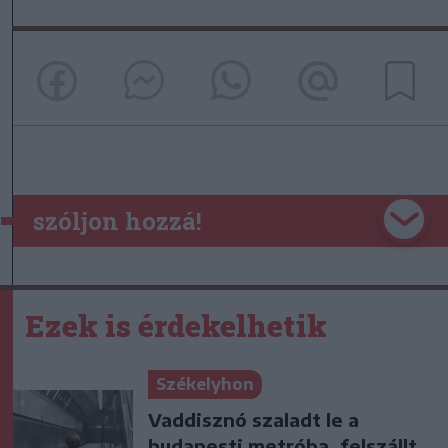
szóljon hozzá!
Ezek is érdekelhetik
Székelyhon
Vaddisznó szaladt le a
budapesti metróba, felszállt