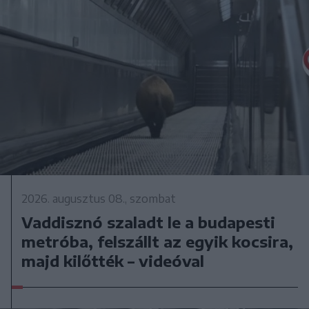
2026. augusztus 08., szombat
Vaddisznó szaladt le a budapesti
metróba, felszállt az egyik kocsira,
majd kilőtték – videóval