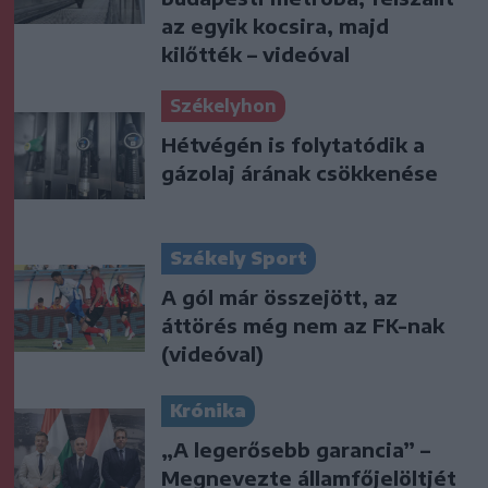
az egyik kocsira, majd
kilőtték – videóval
Székelyhon
Hétvégén is folytatódik a
gázolaj árának csökkenése
Székely Sport
A gól már összejött, az
áttörés még nem az FK-nak
(videóval)
Krónika
„A legerősebb garancia” –
Megnevezte államfőjelöltjét