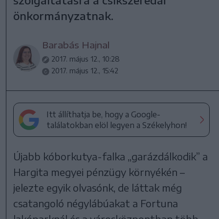
önkormányzatnak.
Barabás Hajnal
2017. május 12., 10:28
2017. május 12., 15:42
Itt állíthatja be, hogy a Google-
találatokban elöl legyen a Székelyhon!
Újabb kóborkutya-falka „garázdálkodik” a
Hargita megyei pénzügy környékén –
jelezte egyik olvasónk, de láttak még
csatangoló négylábúakat a Fortuna
lakóparknál és a városközpontban több