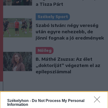
a Tisza Párt
Székely Sport
Szabó István: négy vereség
után egyre nehezebb, de
jönni fognak a jó eredmények
Nőileg
B. Máthé Zsuzsa: Az élet
„doktoriját” végeztem el az
epilepsziámmal
Székelyhon -
Do Not Process My Personal
Information