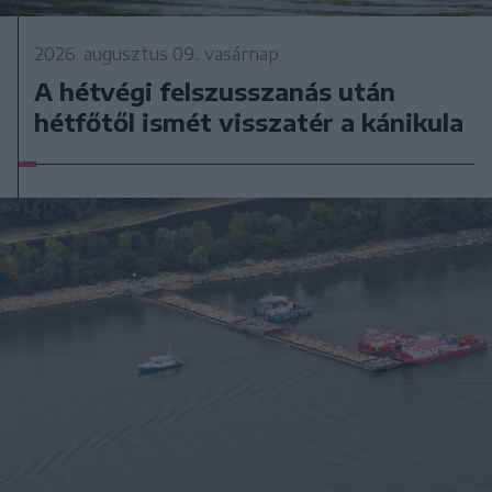
2026. augusztus 09., vasárnap
A hétvégi felszusszanás után
hétfőtől ismét visszatér a kánikula