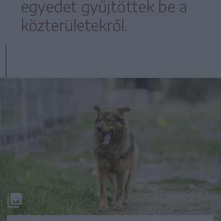
egyedet gyűjtöttek be a
közterületekről.