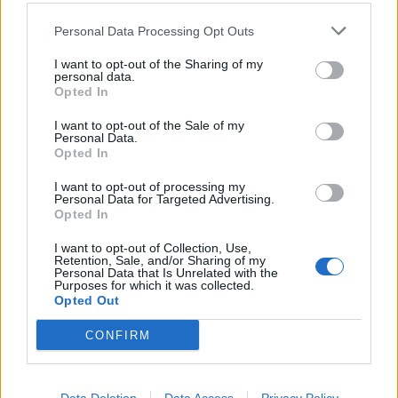
Personal Data Processing Opt Outs
I want to opt-out of the Sharing of my
personal data.
Opted In
I want to opt-out of the Sale of my
Personal Data.
Opted In
I want to opt-out of processing my
Personal Data for Targeted Advertising.
Opted In
I want to opt-out of Collection, Use,
2026. augusztus 08., szombat
Retention, Sale, and/or Sharing of my
Personal Data that Is Unrelated with the
Románia irányából érkező ukrán
Purposes for which it was collected.
Opted Out
csalidrón robbant fel Bulgáriában –
frissítve
CONFIRM