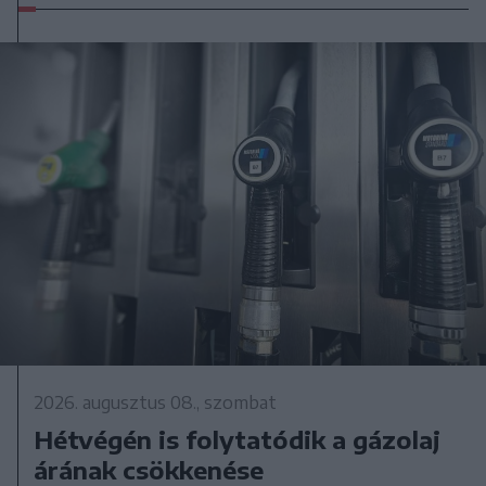
2026. augusztus 08., szombat
Hétvégén is folytatódik a gázolaj
árának csökkenése