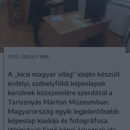
FOTÓ: GERGELY IMRE
A „kicsi magyar világ” idején készült
erdélyi, székelyföldi képeslapok
kerülnek közszemlére szerdától a
Tarisznyás Márton Múzeumban.
Magyarország egyik legjelentősebb
képeslap kiadója és fotográfusa
Weinstock Ernő képei érkeznek ide.