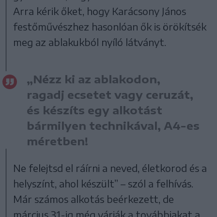
Arra kérik őket, hogy Karácsony János
festőművészhez hasonlóan ők is örökítsék
meg az ablakukból nyíló látványt.
„Nézz ki az ablakodon,
ragadj ecsetet vagy ceruzát,
és készíts egy alkotást
bármilyen technikával, A4-es
méretben!
Ne felejtsd el ráírni a neved, életkorod és a
helyszínt, ahol készült” – szól a felhívás.
Már számos alkotás beérkezett, de
március 31-ig még várják a továbbiakat a