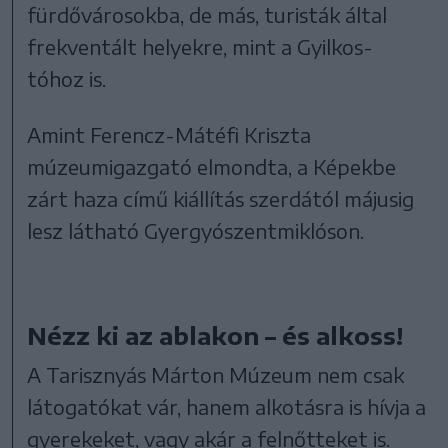
fürdővárosokba, de más, turisták által
frekventált helyekre, mint a Gyilkos-
tóhoz is.
Amint Ferencz-Mátéfi Kriszta
múzeumigazgató elmondta, a Képekbe
zárt haza című kiállítás szerdától májusig
lesz látható Gyergyószentmiklóson.
Nézz ki az ablakon – és alkoss!
A Tarisznyás Márton Múzeum nem csak
látogatókat vár, hanem alkotásra is hívja a
gyerekeket, vagy akár a felnőtteket is.