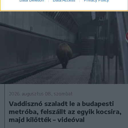
Data Deletion
Data Access
Privacy Policy
2026. augusztus 08., szombat
Vaddisznó szaladt le a budapesti
metróba, felszállt az egyik kocsira,
majd kilőtték – videóval