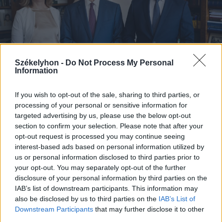
Székelyhon -
Do Not Process My Personal
Information
If you wish to opt-out of the sale, sharing to third parties, or
processing of your personal or sensitive information for
2026. augusztus 08., szombat
targeted advertising by us, please use the below opt-out
Baka András elfogadta a felkérést a
section to confirm your selection. Please note that after your
köztársasági elnöki tisztségre
opt-out request is processed you may continue seeing
interest-based ads based on personal information utilized by
us or personal information disclosed to third parties prior to
your opt-out. You may separately opt-out of the further
disclosure of your personal information by third parties on the
IAB’s list of downstream participants. This information may
also be disclosed by us to third parties on the
IAB’s List of
Downstream Participants
that may further disclose it to other
third parties.