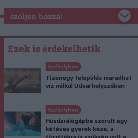
szóljon hozzá!
Ezek is érdekelhetik
Székelyhon
Tizenegy település maradhat
víz nélkül Udvarhelyszéken
Székelyhon
Húsdarálógépbe szorult egy
kétéves gyerek keze, a
tűzoltókra is szükség volt a