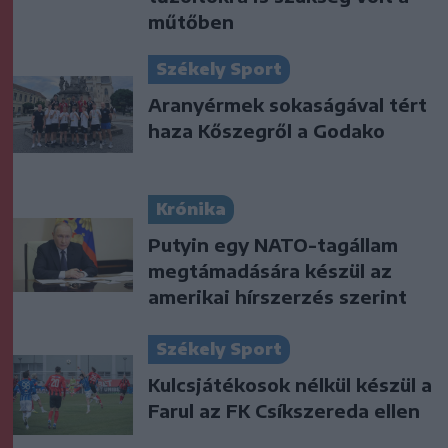
műtőben
Székely Sport
Aranyérmek sokaságával tért
haza Kőszegről a Godako
Krónika
Putyin egy NATO-tagállam
megtámadására készül az
amerikai hírszerzés szerint
Székely Sport
Kulcsjátékosok nélkül készül a
Farul az FK Csíkszereda ellen