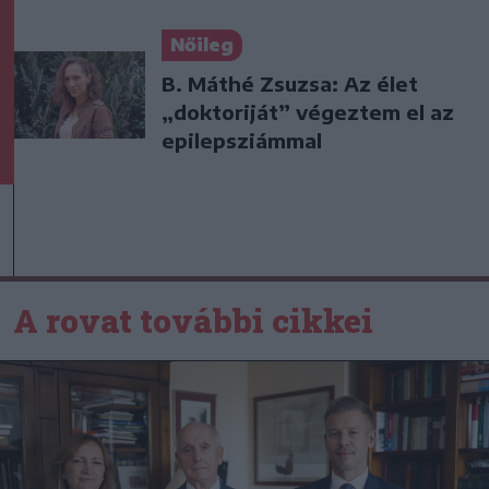
Nőileg
B. Máthé Zsuzsa: Az élet
„doktoriját” végeztem el az
epilepsziámmal
A rovat további cikkei