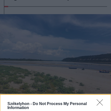
Székelyhon -
Do Not Process My Personal
2026. augusztus 06., csütörtök
Information