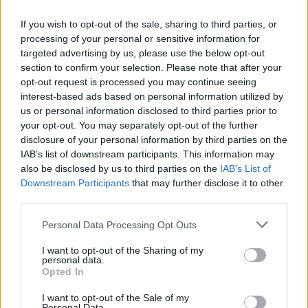
Bolojan szerint négy éve a
közlekedési minisztériumnál van
If you wish to opt-out of the sale, sharing to third parties, or
processing of your personal or sensitive information for
egy projekt, ami a Duna
targeted advertising by us, please use the below opt-out
vízhozamának növelését segítené
section to confirm your selection. Please note that after your
elő
opt-out request is processed you may continue seeing
interest-based ads based on personal information utilized by
us or personal information disclosed to third parties prior to
your opt-out. You may separately opt-out of the further
disclosure of your personal information by third parties on the
IAB’s list of downstream participants. This information may
also be disclosed by us to third parties on the
IAB’s List of
Downstream Participants
that may further disclose it to other
third parties.
Personal Data Processing Opt Outs
I want to opt-out of the Sharing of my
personal data.
Opted In
I want to opt-out of the Sale of my
Personal Data.