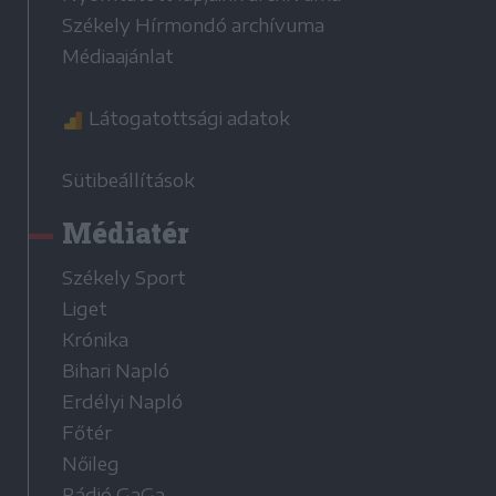
Székely Hírmondó archívuma
Médiaajánlat
Látogatottsági adatok
Sütibeállítások
Médiatér
Székely Sport
Liget
Krónika
Bihari Napló
Erdélyi Napló
Főtér
Nőileg
Rádió GaGa