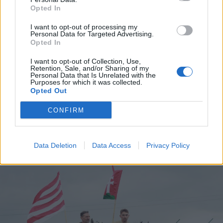
Opted In
I want to opt-out of processing my
Personal Data for Targeted Advertising.
Opted In
2026. augusztus 06., csütörtök
I want to opt-out of Collection, Use,
Retention, Sale, and/or Sharing of my
Elvégezték az első
Personal Data that Is Unrelated with the
Purposes for which it was collected.
robotasszisztált urológiai műtétet
Opted Out
Csíkszeredában
CONFIRM
Data Deletion
Data Access
Privacy Policy