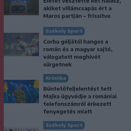
Életét vesztette két halász,
akiket villámcsapás ért a
Maros partján – frissítve
Székely Sport
Corbu góljától hangos a
román és a magyar sajtó,
válogatott meghívót
sürgetnek
Krónika
Büntetőfeljelentést tett
Majka ügyvédje a romániai
telefonszámról érkezett
fenyegetés miatt
Székely Sport