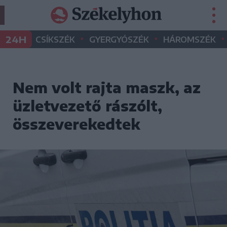
•
•
•
24H
CSÍKSZÉK
GYERGYÓSZÉK
HÁROMSZÉK
Nem volt rajta maszk, az
üzletvezető rászólt,
összeverekedtek