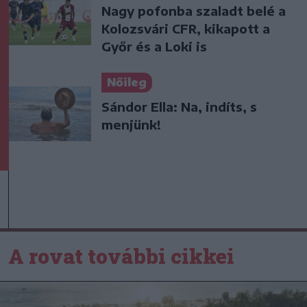
Nagy pofonba szaladt belé a
Kolozsvári CFR, kikapott a
Győr és a Loki is
Nőileg
Sándor Ella: Na, indíts, s
menjünk!
A rovat további cikkei