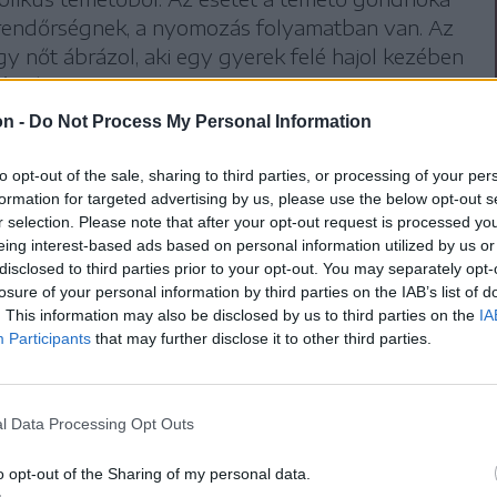
 rendőrségnek, a nyomozás folyamatban van. Az
gy nőt ábrázol, aki egy gyerek felé hajol kezében
rrel.
on -
Do Not Process My Personal Information
 érdeklődtünk, történt-e előrehaladás az
to opt-out of the sale, sharing to third parties, or processing of your per
dnok szerint semmi újdonság nincsen,
formation for targeted advertising by us, please use the below opt-out s
r selection. Please note that after your opt-out request is processed y
ég tart, de az elkövetőkről, vagy arról,
eing interest-based ads based on personal information utilized by us or
iakban a szoborral, nem lehet tudni.
disclosed to third parties prior to your opt-out. You may separately opt-
losure of your personal information by third parties on the IAB’s list of
. This information may also be disclosed by us to third parties on the
IA
Participants
that may further disclose it to other third parties.
, és ha előkerül is a tettes,
i, azt már nem lehet
l Data Processing Opt Outs
klődésére a gondnok, aki szerint ilyen nagy
o opt-out of the Sharing of my personal data.