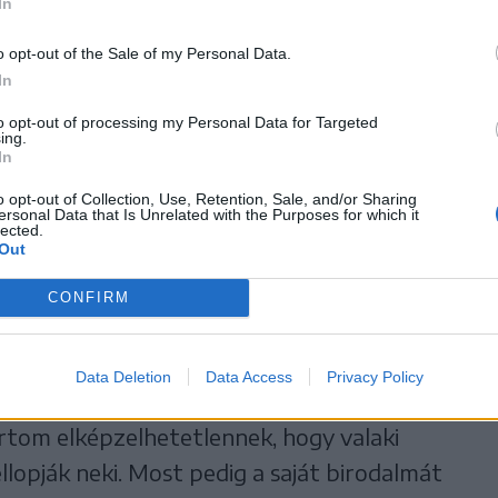
In
, de plakettet, kisebb emléket már loptak
aj nyomára bukkanni. Úgy véli, az elvitt
o opt-out of the Sale of my Personal Data.
In
hiszen
to opt-out of processing my Personal Data for Targeted
ing.
In
, és nem a művészi
o opt-out of Collection, Use, Retention, Sale, and/or Sharing
ersonal Data that Is Unrelated with the Purposes for which it
 az anyaga miatt
lected.
Out
CONFIRM
Data Deletion
Data Access
Privacy Policy
re lophatták el, és most valakinek az udvarát
artom elképzelhetetlennek, hogy valaki
 ellopják neki. Most pedig a saját birodalmát