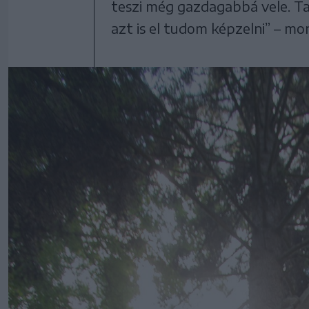
teszi még gazdagabbá vele. T
azt is el tudom képzelni” – m