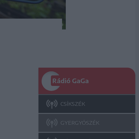
Rádió GaGa
CSÍKSZÉK
GYERGYÓSZÉK