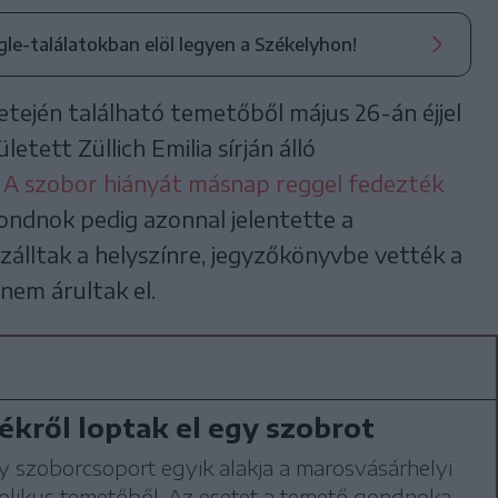
ogle-találatokban elöl legyen a Székelyhon!
etején található temetőből május 26-án éjjel
letett Züllich Emilia sírján álló
.
A szobor hiányát másnap reggel fedezték
ndnok pedig azonnal jelentette a
álltak a helyszínre, jegyzőkönyvbe vették a
nem árultak el.
ékről loptak el egy szobrot
y szoborcsoport egyik alakja a marosvásárhelyi
olikus temetőből. Az esetet a temető gondnoka