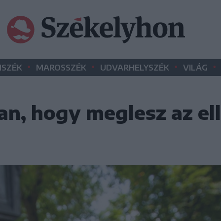
•
•
•
•
SZÉK
MAROSSZÉK
UDVARHELYSZÉK
VILÁG
n, hogy meglesz az el