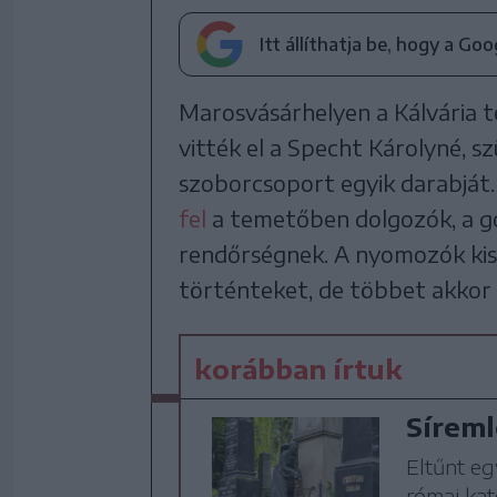
Itt állíthatja be, hogy a Go
Marosvásárhelyen a Kálvária t
vitték el a Specht Károlyné, szü
szoborcsoport egyik darabját
fel
a temetőben dolgozók, a go
rendőrségnek. A nyomozók kisz
történteket, de többet akkor 
korábban írtuk
Síreml
Eltűnt eg
római kat