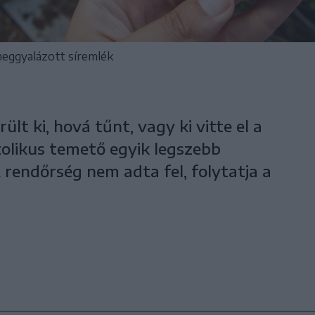
meggyalázott síremlék
lt ki, hová tűnt, vagy ki vitte el a
olikus temető egyik legszebb
 rendőrség nem adta fel, folytatja a