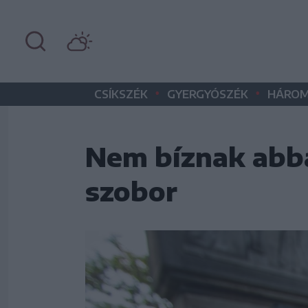
•
•
CSÍKSZÉK
GYERGYÓSZÉK
HÁROM
Nem bíznak abba
szobor