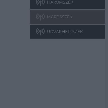
HÁROMSZÉK
MAROSSZÉK
UDVARHELYSZÉK