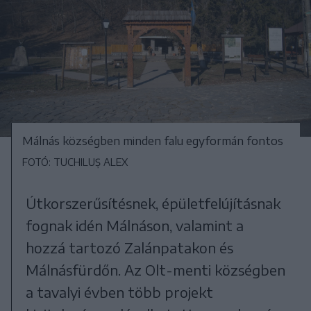
Málnás községben minden falu egyformán fontos
FOTÓ: TUCHILUȘ ALEX
Útkorszerűsítésnek, épületfelújításnak
fognak idén Málnáson, valamint a
hozzá tartozó Zalánpatakon és
Málnásfürdőn. Az Olt-menti községben
a tavalyi évben több projekt