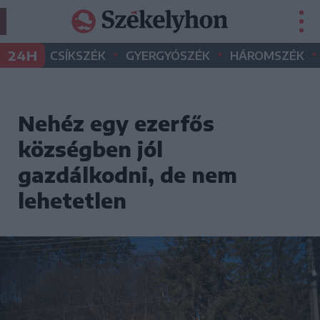
•
•
•
24H
CSÍKSZÉK
GYERGYÓSZÉK
HÁROMSZÉK
Nehéz egy ezerfős
községben jól
gazdálkodni, de nem
lehetetlen