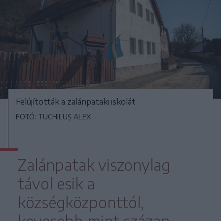
Felújították a zalánpataki iskolát
FOTÓ: TUCHILUȘ ALEX
Zalánpatak viszonylag
távol esik a
községközponttól,