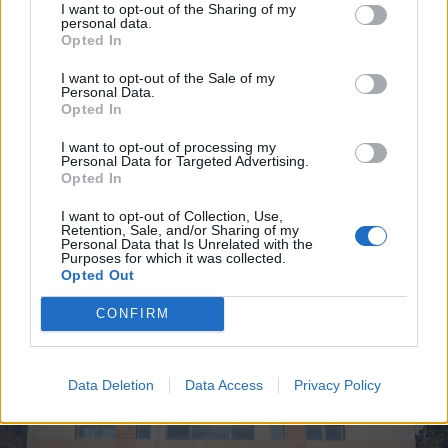
I want to opt-out of the Sharing of my
táblázni, hogy tudják az
personal data.
Opted In
emberek, mit tartalmaz az
I want to opt-out of the Sale of my
adott forrásvíz”
Personal Data.
Opted In
– magyarázta Szotyori Angéla. Ennek a
I want to opt-out of processing my
munkálatnak mihamarabb
Personal Data for Targeted Advertising.
Opted In
nekilátnának, de költségvetés
hiányában egyelőre csak tervezni
I want to opt-out of Collection, Use,
Retention, Sale, and/or Sharing of my
tudnak.
Personal Data that Is Unrelated with the
Purposes for which it was collected.
Opted Out
CONFIRM
Data Deletion
Data Access
Privacy Policy