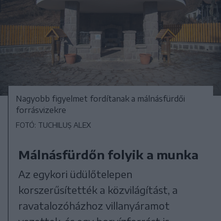
Nagyobb figyelmet fordítanak a málnásfürdői
forrásvizekre
FOTÓ: TUCHILUȘ ALEX
Málnásfürdőn folyik a munka
Az egykori üdülőtelepen
korszerűsítették a közvilágítást, a
ravatalozóházhoz villanyáramot