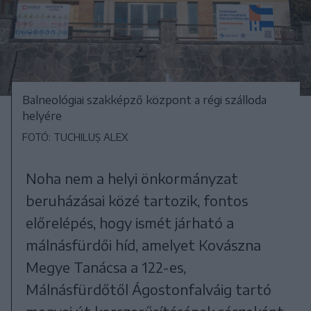
Balneológiai szakképző központ a régi szálloda
helyére
FOTÓ: TUCHILUȘ ALEX
Noha nem a helyi önkormányzat
beruházásai közé tartozik, fontos
előrelépés, hogy ismét járható a
málnásfürdői híd, amelyet Kovászna
Megye Tanácsa a 122-es,
Málnásfürdőtől Ágostonfalváig tartó