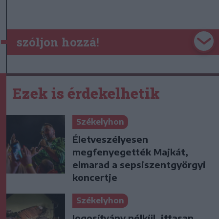
szóljon hozzá!
Ezek is érdekelhetik
Székelyhon
Életveszélyesen
megfenyegették Majkát,
elmarad a sepsiszentgyörgyi
koncertje
Székelyhon
Jogosítvány nélkül, ittasan