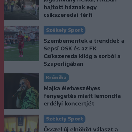
hajtott háznak egy
csíkszeredai férfi
Székely Sport
Szembementek a trenddel: a
Sepsi OSK és az FK
Csíkszereda kilóg a sorból a
Szuperligában
Krónika
Majka életveszélyes
fenyegetés miatt lemondta
erdélyi koncertjét
Székely Sport
Ősszel új elnököt választ a