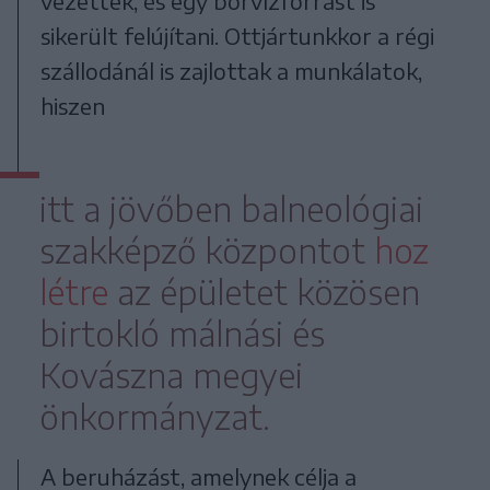
vezettek, és egy borvízforrást is
sikerült felújítani. Ottjártunkkor a régi
szállodánál is zajlottak a munkálatok,
hiszen
itt a jövőben balneológiai
szakképző központot
hoz
létre
az épületet közösen
birtokló málnási és
Kovászna megyei
önkormányzat.
A beruházást, amelynek célja a