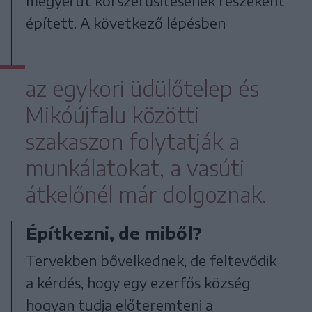
megyei út korszerűsítésének részeként
épített. A következő lépésben
az egykori üdülőtelep és
Mikóújfalu közötti
szakaszon folytatják a
munkálatokat, a vasúti
átkelőnél már dolgoznak.
Építkezni, de miből?
Tervekben bővelkednek, de feltevődik
a kérdés, hogy egy ezerfős község
hogyan tudja előteremteni a