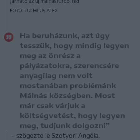
Járható az új málnásfürdői híd
FOTÓ: TUCHILUȘ ALEX
Ha beruházunk, azt úgy
tesszük, hogy mindig legyen
meg az önrész a
pályázatokra, szerencsére
anyagilag nem volt
mostanában problémánk
Málnás községben. Most
már csak várjuk a
költségvetést, hogy legyen
meg, tudjunk dolgozni”
– szögezte le Szotyori Angéla.