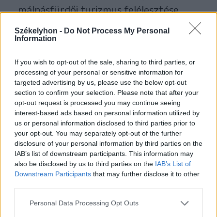
málnásfürdői turizmus felélesztése
lenne, a fejlesztési minisztérium
Székelyhon -
Do Not Process My Personal
Information
finanszírozza az Országos Beruházási
Társaságon keresztül, összértéke több
If you wish to opt-out of the sale, sharing to third parties, or
mint 28 millió lej.
processing of your personal or sensitive information for
targeted advertising by us, please use the below opt-out
section to confirm your selection. Please note that after your
A községvezető szeretné a településen
opt-out request is processed you may continue seeing
fakadó borvízforrásokat is rendbe
interest-based ads based on personal information utilized by
us or personal information disclosed to third parties prior to
hozni.
your opt-out. You may separately opt-out of the further
disclosure of your personal information by third parties on the
IAB’s list of downstream participants. This information may
also be disclosed by us to third parties on the
IAB’s List of
Hét forrásunk van,
Downstream Participants
that may further disclose it to other
mindegyik nagyon értékes,
third parties.
mert más és más a
Personal Data Processing Opt Outs
vízösszetételük. Ki akarjuk