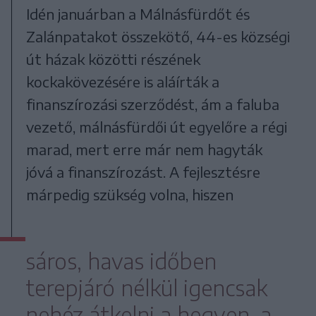
Idén januárban a Málnásfürdőt és
Zalánpatakot összekötő, 44-es községi
út házak közötti részének
kockakövezésére is aláírták a
finanszírozási szerződést, ám a faluba
vezető, málnásfürdői út egyelőre a régi
marad, mert erre már nem hagyták
jóvá a finanszírozást. A fejlesztésre
márpedig szükség volna, hiszen
sáros, havas időben
terepjáró nélkül igencsak
nehéz átkelni a hegyen, a