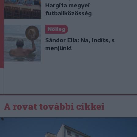
Hargita megyei
futballközösség
Nőileg
Sándor Ella: Na, indíts, s
menjünk!
A rovat további cikkei