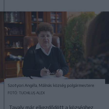
Szotyori Angéla, Málnás község polgármestere
FOTÓ: TUCHILUȘ ALEX
Tavaly már elkezdődött a községhez