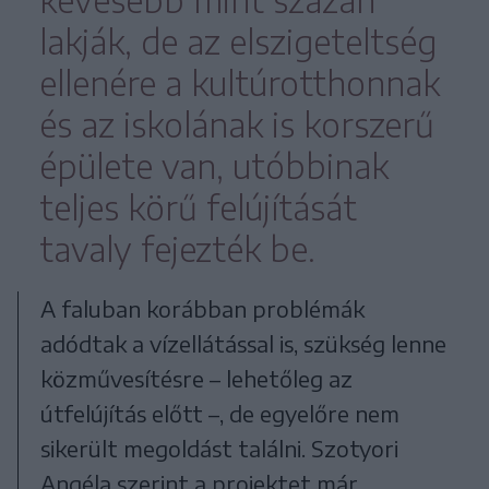
kevesebb mint százan
lakják, de az elszigeteltség
ellenére a kultúrotthonnak
és az iskolának is korszerű
épülete van, utóbbinak
teljes körű felújítását
tavaly fejezték be.
A faluban korábban problémák
adódtak a vízellátással is, szükség lenne
közművesítésre – lehetőleg az
útfelújítás előtt –, de egyelőre nem
sikerült megoldást találni. Szotyori
Angéla szerint a projektet már