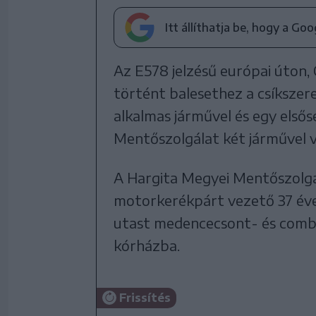
Itt állíthatja be, hogy a Go
Az E578 jelzésű európai úton, 
történt balesethez a csíkszere
alkalmas járművel és egy első
Mentőszolgálat két járművel v
A Hargita Megyei Mentőszolgá
motorkerékpárt vezető 37 éves 
utast medencecsont- és combcs
kórházba.
Frissítés