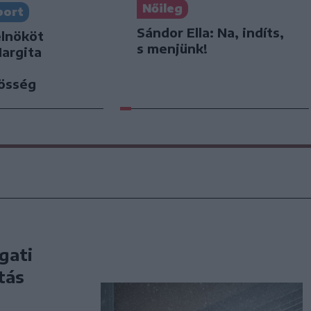
Nőileg
port
Sándor Ella: Na, indíts,
elnököt
s menjünk!
Hargita
zösség
gati
tás