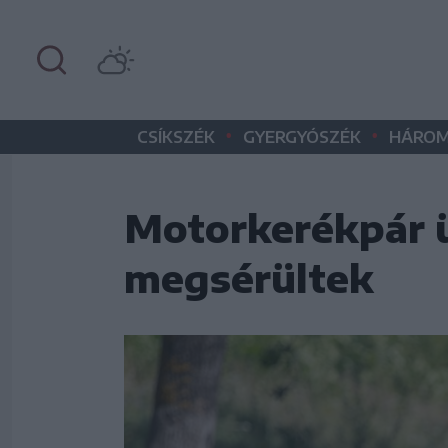
•
•
CSÍKSZÉK
GYERGYÓSZÉK
HÁROM
Motorkerékpár ü
megsérültek