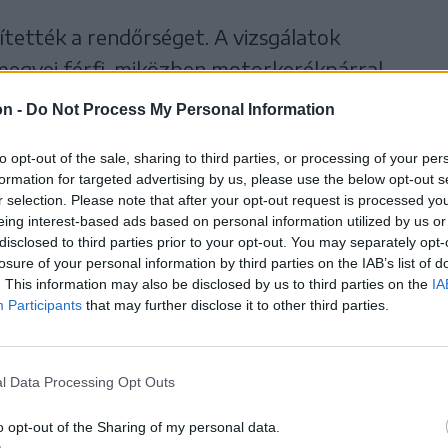
sítették a rendőrséget. A vizsgálatok
megyei férfi, miközben motorkerékpárral
tmiklós irányába haladt, nekihajtott egy
on -
Do Not Process My Personal Information
redai férfi vezette autónak. Ezt követően
to opt-out of the sale, sharing to third parties, or processing of your per
irányával ellentétes sávba,
formation for targeted advertising by us, please use the below opt-out s
tén csíkszeredai sofőr gépkocsijával. Egyik
r selection. Please note that after your opt-out request is processed y
eing interest-based ads based on personal information utilized by us or
lyása alatt – tájékoztat a Hargita Megyei
disclosed to third parties prior to your opt-out. You may separately opt-
losure of your personal information by third parties on the IAB’s list of
. This information may also be disclosed by us to third parties on the
IA
Participants
that may further disclose it to other third parties.
l Data Processing Opt Outs
o opt-out of the Sharing of my personal data.