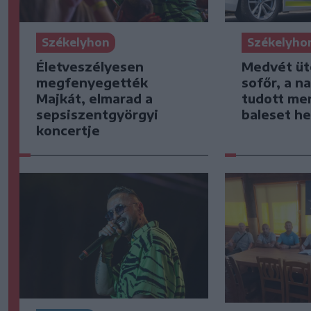
Székelyhon
Székelyho
Életveszélyesen
Medvét ütö
megfenyegették
sofőr, a n
Majkát, elmarad a
tudott me
sepsiszentgyörgyi
baleset he
koncertje