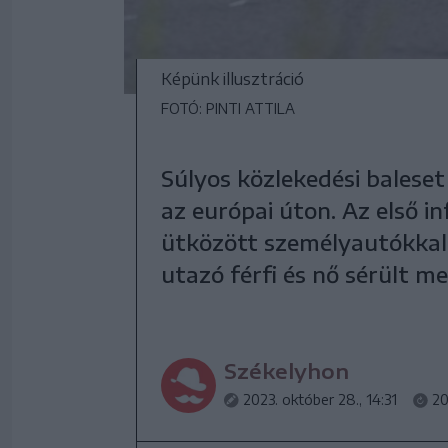
Képünk illusztráció
FOTÓ: PINTI ATTILA
Súlyos közlekedési balese
az európai úton. Az első 
ütközött személyautókkal.
utazó férfi és nő sérült me
Székelyhon
2023. október 28., 14:31
20