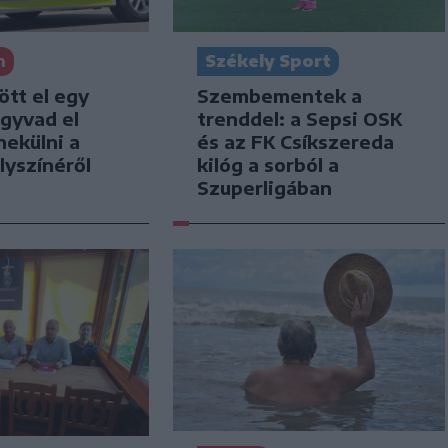
n
Székely Sport
tt el egy
Szembementek a
agyvad el
trenddel: a Sepsi OSK
nekülni a
és az FK Csíkszereda
lyszínéről
kilóg a sorból a
Szuperligában