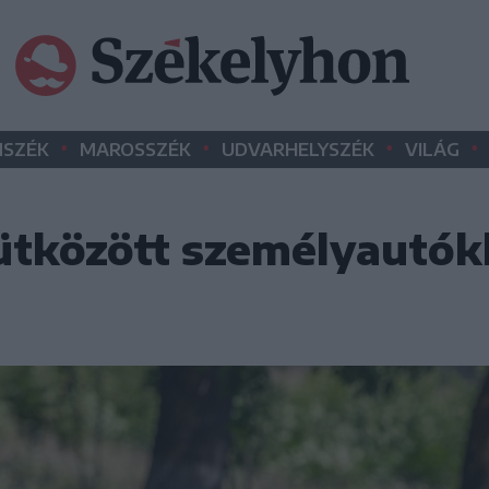
•
•
•
•
SZÉK
MAROSSZÉK
UDVARHELYSZÉK
VILÁG
tközött személyautókk