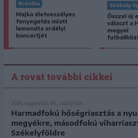
Krónika
Székely S
Majka életveszélyes
Ősszel új 
fenyegetés miatt
választ a 
lemondta erdélyi
megyei
koncertjét
futballkö
A rovat további cikkei
2026. augusztus 06., csütörtök
Harmadfokú hőségriasztás a nyu
megyékre, másodfokú viharriasz
Székelyföldre