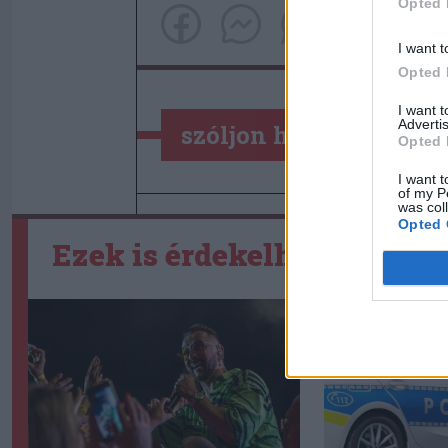
Opted 
I want t
Opted 
I want 
Advertis
szóljon hozzá!
Opted 
I want t
of my P
was col
Opted 
Ezek is érdekelhetik