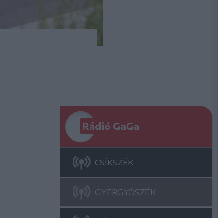
Rádió GaGa
CSÍKSZÉK
GYERGYÓSZÉK