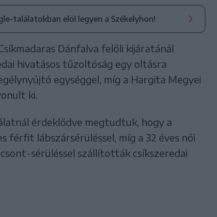
ogle-találatokban elöl legyen a Székelyhon!
Csíkmadaras Dánfalva felőli kijáratánál
dai hivatásos tűzoltóság egy oltásra
segélynyújtó egységgel, míg a Hargita Megyei
onult ki.
latnál érdeklődve megtudtuk, hogy a
férfit lábszársérüléssel, míg a 32 éves női
ont-sérüléssel szállították csíkszeredai