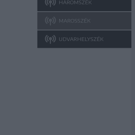
HÁROMSZÉK
MAROSSZÉK
UDVARHELYSZÉK