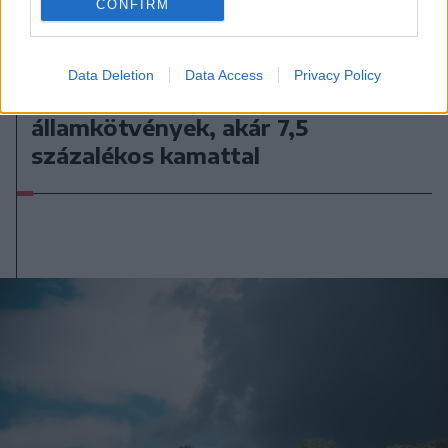
CONFIRM
2026. augusztus 07., péntek
Data Deletion
Data Access
Privacy Policy
Ismét jegyezhetők a Fidelis
államkötvények, akár 7,5
százalékos kamattal