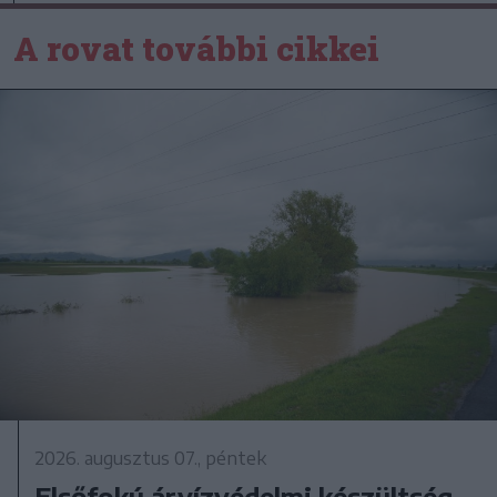
A rovat további cikkei
2026. augusztus 07., péntek
Elsőfokú árvízvédelmi készültség