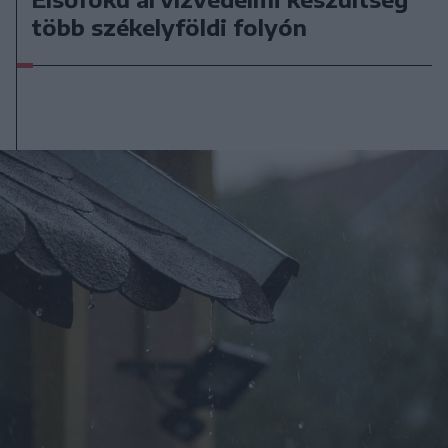
több székelyföldi folyón