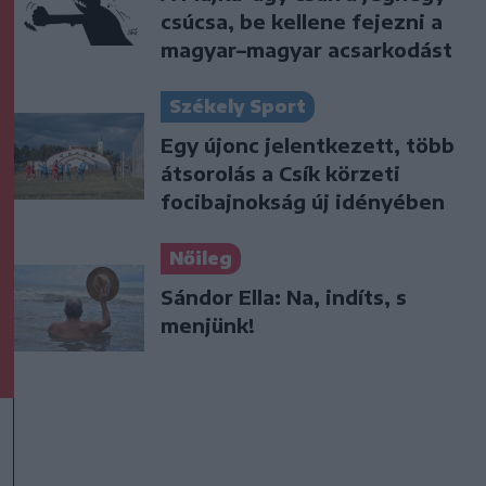
csúcsa, be kellene fejezni a
magyar–magyar acsarkodást
Székely Sport
Egy újonc jelentkezett, több
átsorolás a Csík körzeti
focibajnokság új idényében
Nőileg
Sándor Ella: Na, indíts, s
menjünk!