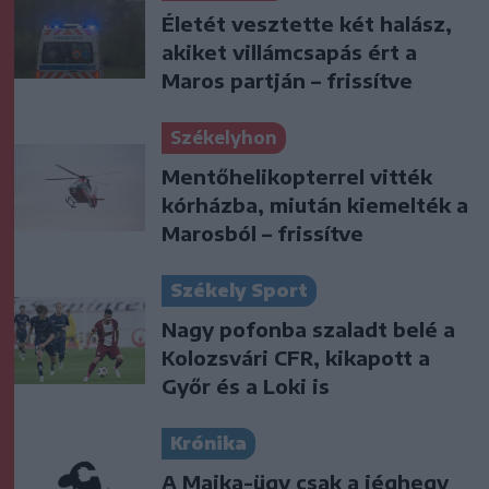
Életét vesztette két halász,
akiket villámcsapás ért a
Maros partján – frissítve
Székelyhon
Mentőhelikopterrel vitték
kórházba, miután kiemelték a
Marosból – frissítve
Székely Sport
Nagy pofonba szaladt belé a
Kolozsvári CFR, kikapott a
Győr és a Loki is
Krónika
A Majka-ügy csak a jéghegy