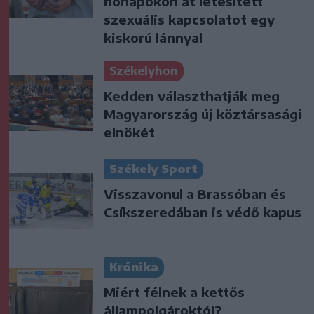
hónapokon át létesített
szexuális kapcsolatot egy
kiskorú lánnyal
Székelyhon
Kedden választhatják meg
Magyarország új köztársasági
elnökét
Székely Sport
Visszavonul a Brassóban és
Csíkszeredában is védő kapus
Krónika
Miért félnek a kettős
állampolgároktól?