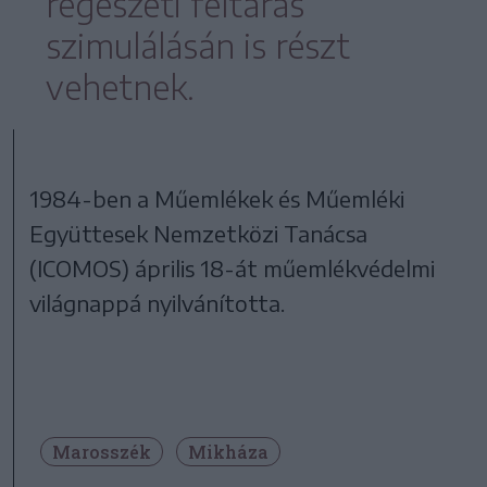
régészeti feltárás
szimulálásán is részt
vehetnek.
1984-ben a Műemlékek és Műemléki
Együttesek Nemzetközi Tanácsa
(ICOMOS) április 18-át műemlékvédelmi
világnappá nyilvánította.
Marosszék
Mikháza