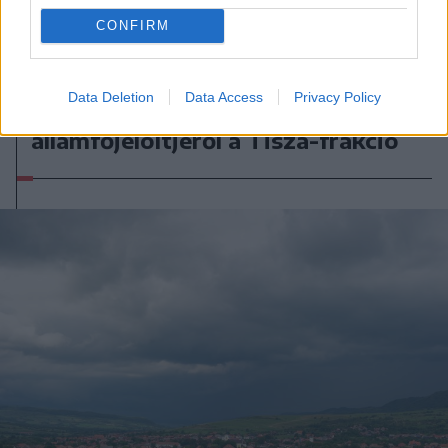
CONFIRM
2026. augusztus 06., csütörtök
Data Deletion
Data Access
Privacy Policy
Szombaton szavaz az
államfőjelöltjéről a Tisza-frakció