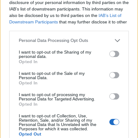
disclosure of your personal information by third parties on the
IAB’s list of downstream participants. This information may
2026. augusztus 06., csütörtök
also be disclosed by us to third parties on the
IAB’s List of
Tömegverekedés lett a szűk
Downstream Participants
that may further disclose it to other
mezőgazdasági úti vitából
third parties.
Csatószegen
Personal Data Processing Opt Outs
I want to opt-out of the Sharing of my
personal data.
Opted In
I want to opt-out of the Sale of my
Personal Data.
Opted In
I want to opt-out of processing my
Personal Data for Targeted Advertising.
Opted In
I want to opt-out of Collection, Use,
Retention, Sale, and/or Sharing of my
Personal Data that Is Unrelated with the
Purposes for which it was collected.
Opted Out