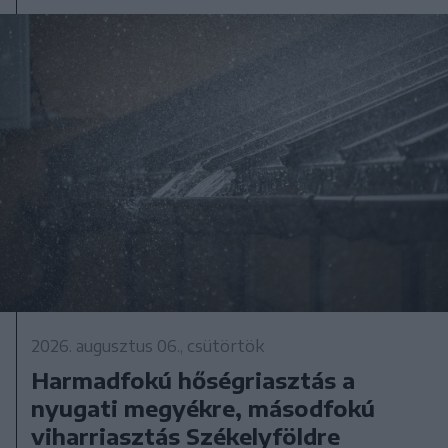
2026. augusztus 06., csütörtök
Harmadfokú hőségriasztás a
nyugati megyékre, másodfokú
viharriasztás Székelyföldre