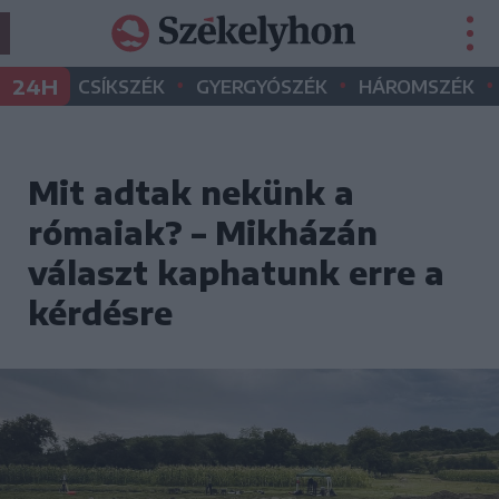
•
•
•
24H
CSÍKSZÉK
GYERGYÓSZÉK
HÁROMSZÉK
Mit adtak nekünk a
rómaiak? – Mikházán
választ kaphatunk erre a
kérdésre