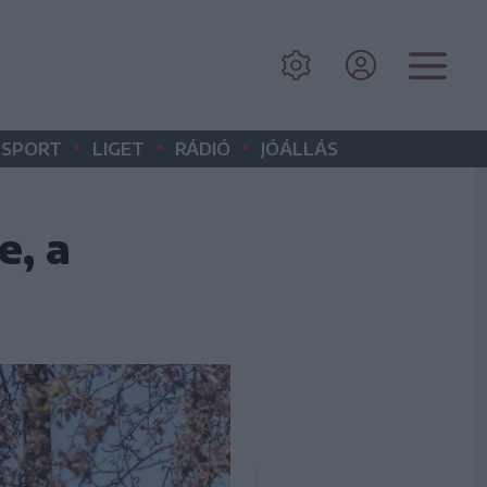
•
•
•
SPORT
LIGET
RÁDIÓ
JÓÁLLÁS
e, a