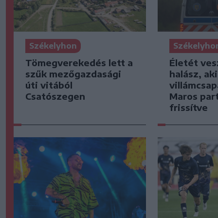
Székelyhon
Székelyho
Tömegverekedés lett a
Életét ves
szűk mezőgazdasági
halász, ak
úti vitából
villámcsap
Csatószegen
Maros part
frissítve