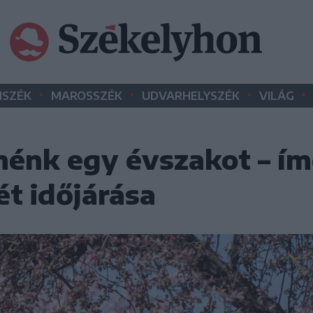
•
•
•
•
SZÉK
MAROSSZÉK
UDVARHELYSZÉK
VILÁG
nénk egy évszakot – ím
ét időjárása