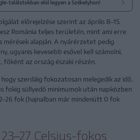
ogle-találatokban elöl legyen a Székelyhon!
álat előrejelzése szerint az április 8–15.
esz Románia teljes területén, mint ami erre
es mérések alapján. A nyárérzetet pedig
y, ugyanis kevesebb esővel kell számolni,
t, főként az ország északi részén.
, hogy szerdáig fokozatosan melegedik az idő,
ius fokig süllyedő minimumok után napközben
2–26 fok (hajnalban már mindenütt 0 fok
 23–27 Celsius-fokos