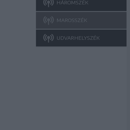
HÁROMSZÉK
MAROSSZÉK
UDVARHELYSZÉK