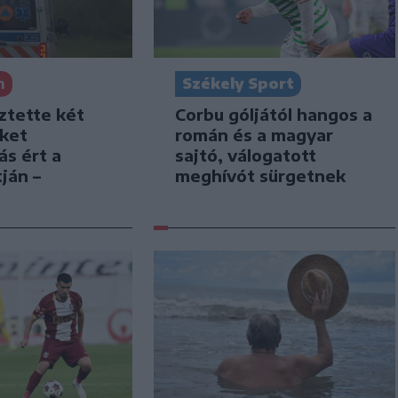
Székely Sport
n
Corbu góljától hangos a
ztette két
román és a magyar
iket
sajtó, válogatott
ás ért a
meghívót sürgetnek
ján –