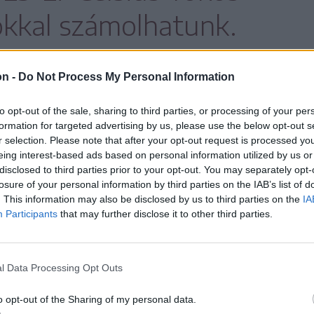
okkal számolhatunk.
on -
Do Not Process My Personal Information
rséklődik a felmelegedés, de még mindig
to opt-out of the sale, sharing to third parties, or processing of your per
re az időszakra jellemző a korábbi évek
formation for targeted advertising by us, please use the below opt-out s
r selection. Please note that after your opt-out request is processed y
eing interest-based ads based on personal information utilized by us or
disclosed to third parties prior to your opt-out. You may separately opt-
április 15–22. közötti héten, de ekkor már az
losure of your personal information by third parties on the IAB’s list of
. This information may also be disclosed by us to third parties on the
IA
apadékra kell számítani a korábbi
Participants
that may further disclose it to other third parties.
a hegyvidéki területeken – áll az Országos
elzésében.
l Data Processing Opt Outs
o opt-out of the Sharing of my personal data.