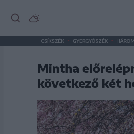
•
•
CSÍKSZÉK
GYERGYÓSZÉK
HÁROM
Mintha előrelép
következő két h