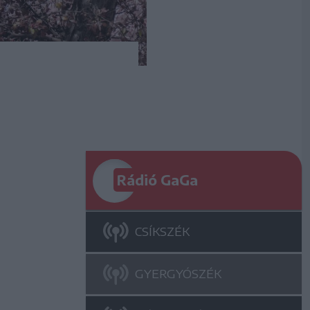
Rádió GaGa
CSÍKSZÉK
GYERGYÓSZÉK