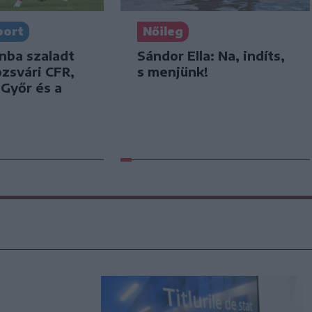
port
Nőileg
nba szaladt
Sándor Ella: Na, indíts,
ozsvári CFR,
s menjünk!
 Győr és a