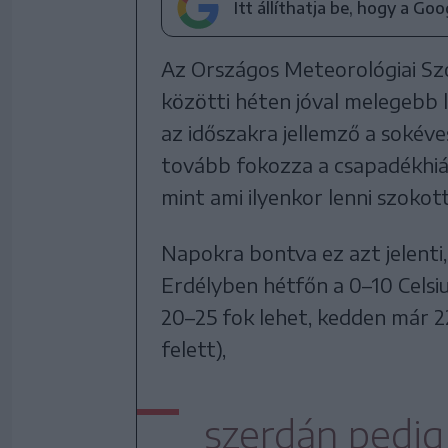
Itt állíthatja be, hogy a Go
Az Országos Meteorológiai Szolg
közötti héten jóval melegebb l
az időszakra jellemző a sokév
tovább fokozza a csapadékhián
mint ami ilyenkor lenni szokot
Napokra bontva ez azt jelenti
Erdélyben hétfőn a 0–10 Cels
20–25 fok lehet, kedden már 2
felett),
szerdán pedig