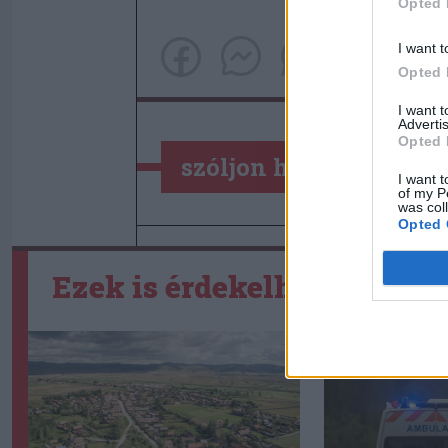
Opted 
I want t
Opted 
I want 
Advertis
Opted 
szóljon hozzá!
I want t
of my P
was col
Opted 
Ezek is érdekelhetik