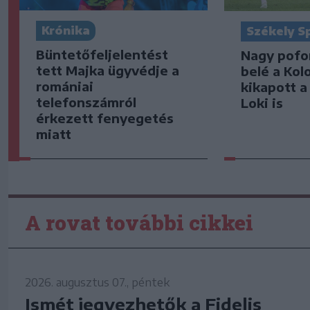
Krónika
Székely S
Büntetőfeljelentést
Nagy pofo
tett Majka ügyvédje a
belé a Kol
romániai
kikapott a
telefonszámról
Loki is
érkezett fenyegetés
miatt
A rovat további cikkei
2026. augusztus 07., péntek
Ismét jegyezhetők a Fidelis