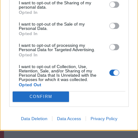
I want to opt-out of the Sharing of my
personal data.
Opted In
Krónika
I want to opt-out of the Sale of my
Meddig használható még a
Personal Data.
régi személyi?
Opted In
I want to opt-out of processing my
Personal Data for Targeted Advertising.
Opted In
Székely Sport
I want to opt-out of Collection, Use,
Stabil védekezés és
Retention, Sale, and/or Sharing of my
Personal Data that Is Unrelated with the
céltudatos támadás – így
Purposes for which it was collected.
készült a Farul ellen az FK
Opted Out
CONFIRM
Nőileg
Sándor Ella: Na, indíts, s
Data Deletion
Data Access
Privacy Policy
menjünk!