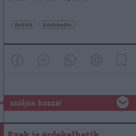
Belföld
Közlekedés
szóljon hozzá!
Ezek is érdekelhetik