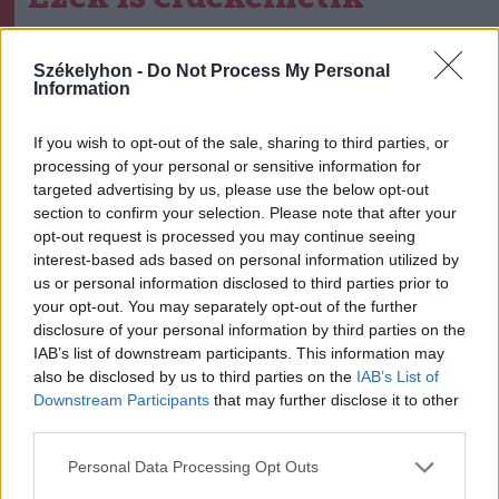
Székelyhon
Székelyhon -
Do Not Process My Personal
Information
„Óriási csattanás volt” – így
emlékszik vissza a kedd esti
If you wish to opt-out of the sale, sharing to third parties, or
balesetre a csíkszeredai
processing of your personal or sensitive information for
családfő
targeted advertising by us, please use the below opt-out
section to confirm your selection. Please note that after your
opt-out request is processed you may continue seeing
Székelyhon
interest-based ads based on personal information utilized by
Hetek óta először csökkent
us or personal information disclosed to third parties prior to
az üzemanyagok ára
your opt-out. You may separately opt-out of the further
disclosure of your personal information by third parties on the
IAB’s list of downstream participants. This information may
also be disclosed by us to third parties on the
IAB’s List of
Székely Sport
Downstream Participants
that may further disclose it to other
third parties.
Súlyos veszteség, kilenc
hónapra eltiltották a Sepsi
Personal Data Processing Opt Outs
OSK csapatkapitányát