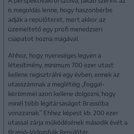
A perspektívákról szólva, Jakab szerint az
is megoldás lenne, hogy haszonbérbe
adják a repülőteret, mert akkor az
üzemeltető egy profi menedzseri
csapatot hozna magával.
Ahhoz, hogy nyereséges legyen a
létesítmény, minimum 700 ezer utast
kellene regisztrálni egy évben, ennek az
utasszámnak a meglétéig „foggal-
körömmel azon kellene dolgozni, hogy
minél több légitársaságot Brassóba
vonzzanak.” Ehhez képest kb. 200 ezer
utassal zárja működésének második évét a
Brassó–Vidombák Repülőtér.