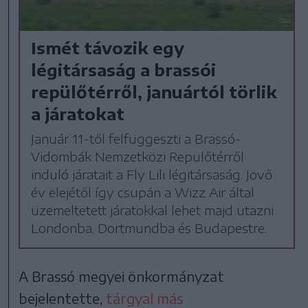
Ismét távozik egy
légitársaság a brassói
repülőtérről, januártól törlik
a járatokat
Január 11-től felfüggeszti a Brassó-
Vidombák Nemzetközi Repülőtérről
induló járatait a Fly Lili légitársaság. Jövő
év elejétől így csupán a Wizz Air által
üzemeltetett járatokkal lehet majd utazni
Londonba, Dortmundba és Budapestre.
A Brassó megyei önkormányzat
bejelentette,
tárgyal más