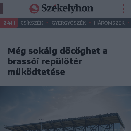
•
•
•
24H
CSÍKSZÉK
GYERGYÓSZÉK
HÁROMSZÉK
Még sokáig döcöghet a
brassói repülőtér
működtetése