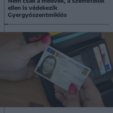
Nem csak a medvék, a szemetelők
ellen is védekezik
Gyergyószentmiklós