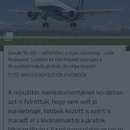
Január 10-től – vélhetően a nyári szezonig – csak
Budapest, London és Dortmund szerepel a
Brassóból induló járatok úti céljai között
FOTÓ: BRASSÓI REPÜLŐTÉR /FACEBOOK
A repülőtér menedzsmentjének korábban
azt is felrótták, hogy nem volt jó
marketingje, többek között is ezért is
maradt el a kívánalmaktól a járatok
kihasználtsága. Ezzel kapcsolatosan Jakab