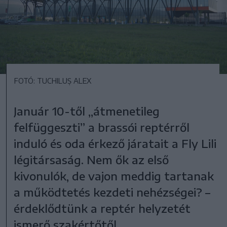
FOTÓ: TUCHILUȘ ALEX
Január 10-től „átmenetileg
felfüggeszti” a brassói reptérről
induló és oda érkező járatait a Fly Lili
légitársaság. Nem ők az első
kivonulók, de vajon meddig tartanak
a működtetés kezdeti nehézségei? –
érdeklődtünk a reptér helyzetét
ismerő szakértőtől.