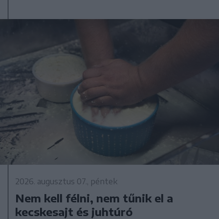
2026. augusztus 07., péntek
Nem kell félni, nem tűnik el a
kecskesajt és juhtúró