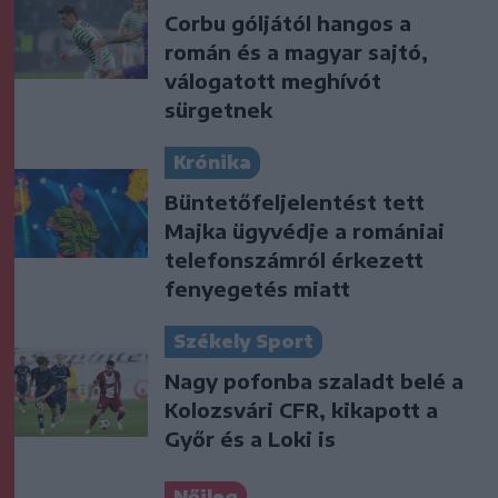
Corbu góljától hangos a
román és a magyar sajtó,
válogatott meghívót
sürgetnek
Krónika
Büntetőfeljelentést tett
Majka ügyvédje a romániai
telefonszámról érkezett
fenyegetés miatt
Székely Sport
Nagy pofonba szaladt belé a
Kolozsvári CFR, kikapott a
Győr és a Loki is
Nőileg