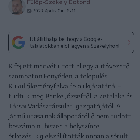
Fülöp-Székely Botond
2023. április 04., 15:11
Itt állíthatja be, hogy a Google-
találatokban elöl legyen a Székelyhon!
Kifejlett medvét ütött el egy autóvezető
szombaton Fenyéden, a település
Küküllőkeményfalva felöli kijáratánál –
tudtuk meg Benke Józseftől, a Zetalaka és
Társai Vadásztársulat igazgatójától. A
jármű utasainak állapotáról ő nem tudott
beszámolni, hiszen a helyszínre
érkezésükig elszállították onnan a sérült