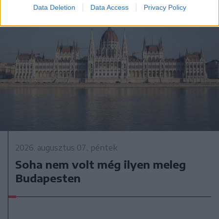
Data Deletion
Data Access
Privacy Policy
2026. augusztus 07., péntek
Soha nem volt még ilyen meleg
Budapesten