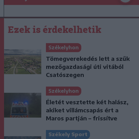
Ezek is érdekelhetik
Székelyhon
Tömegverekedés lett a szűk
mezőgazdasági úti vitából
Csatószegen
Székelyhon
Életét vesztette két halász,
akiket villámcsapás ért a
Maros partján – frissítve
Székely Sport