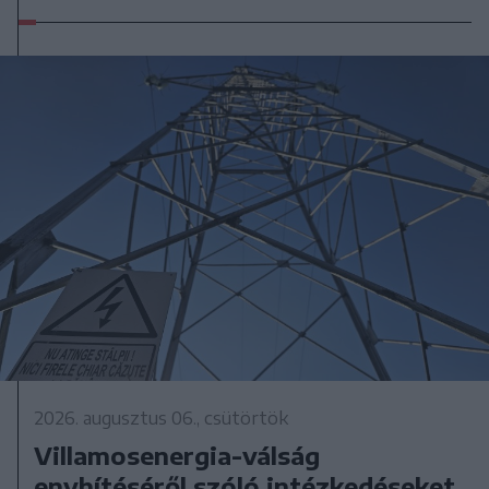
2026. augusztus 06., csütörtök
Villamosenergia-válság
enyhítéséről szóló intézkedéseket