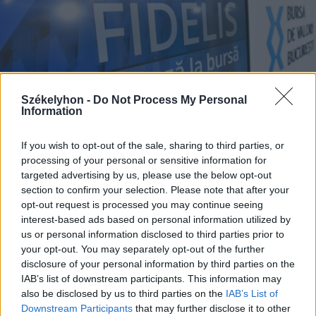
Székelyhon -
Do Not Process My Personal
Information
If you wish to opt-out of the sale, sharing to third parties, or
processing of your personal or sensitive information for
2026. augusztus 07., péntek
targeted advertising by us, please use the below opt-out
section to confirm your selection. Please note that after your
Ismét jegyezhetők a Fidelis
opt-out request is processed you may continue seeing
államkötvények, akár 7,5
interest-based ads based on personal information utilized by
százalékos kamattal
us or personal information disclosed to third parties prior to
your opt-out. You may separately opt-out of the further
disclosure of your personal information by third parties on the
IAB’s list of downstream participants. This information may
also be disclosed by us to third parties on the
IAB’s List of
Downstream Participants
that may further disclose it to other