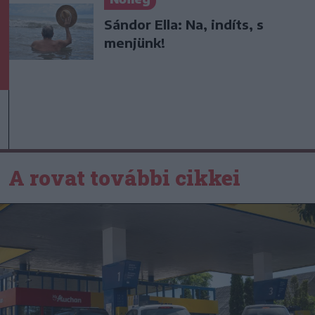
Sándor Ella: Na, indíts, s
menjünk!
A rovat további cikkei