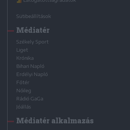
Látogatottsági adatok
Sütibeállítások
Médiatér
Székely Sport
Liget
Krónika
Bihari Napló
Erdélyi Napló
Főtér
Nőileg
Rádió GaGa
Jóállás
Médiatér alkalmazás