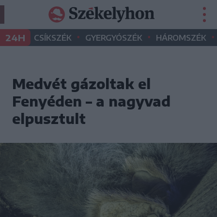
•
•
•
24H
CSÍKSZÉK
GYERGYÓSZÉK
HÁROMSZÉK
Medvét gázoltak el
Fenyéden – a nagyvad
elpusztult