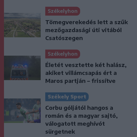
Székelyhon
Tömegverekedés lett a szűk
mezőgazdasági úti vitából
Csatószegen
Székelyhon
Életét vesztette két halász,
akiket villámcsapás ért a
Maros partján – frissítve
Székely Sport
Corbu góljától hangos a
román és a magyar sajtó,
válogatott meghívót
sürgetnek