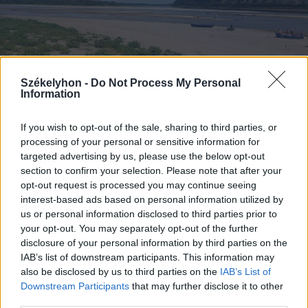
Székelyhon -
Do Not Process My Personal
Information
If you wish to opt-out of the sale, sharing to third parties, or
2026. augusztus 06., csütörtök
processing of your personal or sensitive information for
Bolojan szerint négy éve a
targeted advertising by us, please use the below opt-out
közlekedési minisztériumnál van
section to confirm your selection. Please note that after your
opt-out request is processed you may continue seeing
egy projekt, ami a Duna
interest-based ads based on personal information utilized by
vízhozamának növelését segítené
us or personal information disclosed to third parties prior to
elő
your opt-out. You may separately opt-out of the further
disclosure of your personal information by third parties on the
IAB’s list of downstream participants. This information may
also be disclosed by us to third parties on the
IAB’s List of
Downstream Participants
that may further disclose it to other
third parties.