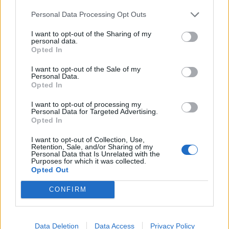
Personal Data Processing Opt Outs
I want to opt-out of the Sharing of my
personal data.
Opted In
I want to opt-out of the Sale of my
Personal Data.
Opted In
I want to opt-out of processing my
Personal Data for Targeted Advertising.
Opted In
I want to opt-out of Collection, Use,
Retention, Sale, and/or Sharing of my
Personal Data that Is Unrelated with the
Purposes for which it was collected.
2026. augusztus 06., csütörtök
Opted Out
Elvégezték az első
CONFIRM
robotasszisztált urológiai műtétet
Csíkszeredában
Data Deletion
Data Access
Privacy Policy