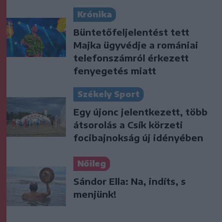
Krónika
Büntetőfeljelentést tett
Majka ügyvédje a romániai
telefonszámról érkezett
fenyegetés miatt
Székely Sport
Egy újonc jelentkezett, több
átsorolás a Csík körzeti
focibajnokság új idényében
Nőileg
Sándor Ella: Na, indíts, s
menjünk!