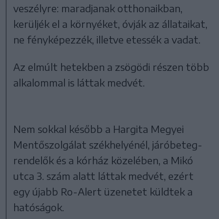
veszélyre: maradjanak otthonaikban,
kerüljék el a környéket, óvják az állataikat,
ne fényképezzék, illetve etessék a vadat.
Az elmúlt hetekben a zsögödi részen több
alkalommal is láttak medvét.
Nem sokkal később a Hargita Megyei
Mentőszolgálat székhelyénél, járóbeteg-
rendelők és a kórház közelében, a Mikó
utca 3. szám alatt láttak medvét, ezért
egy újabb Ro-Alert üzenetet küldtek a
hatóságok.