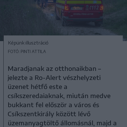
Képünk illusztráció
FOTÓ: PINTI ATTILA
Maradjanak az otthonaikban –
jelezte a Ro-Alert vészhelyzeti
üzenet hétfő este a
csíkszeredaiaknak, miután medve
bukkant fel először a város és
Csíkszentkirály között lévő
üzemanyagtöltő állomásnál, majd a