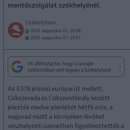
mentőszolgálat székhelyénél.
Székelyhon
2023. augusztus 07., 20:58
2023. augusztus 07., 22:07
Itt állíthatja be, hogy a Google-
találatokban elöl legyen a Székelyhon!
Az E578 jelzésű európai út mellett,
Csíkszereda és Csíkszentkirály között
jelezték medve jelenlétét hétfő este, a
nagyvad miatt a környéken lévőket
vészhelyzeti üzenetben figyelmeztették a