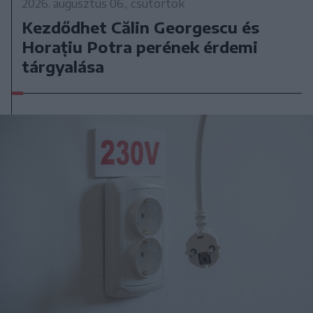
2026. augusztus 06., csütörtök
Kezdődhet Călin Georgescu és
Horațiu Potra perének érdemi
tárgyalása