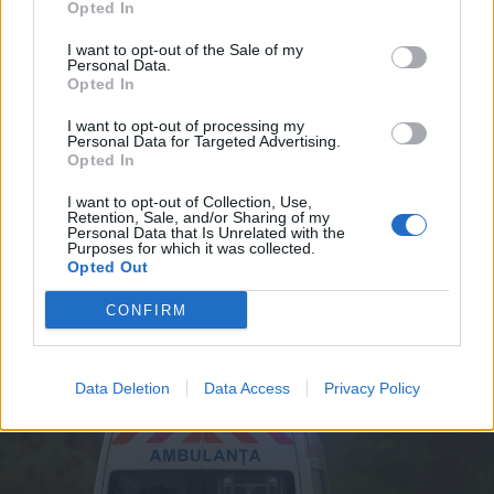
Opted In
I want to opt-out of the Sale of my
Personal Data.
Opted In
I want to opt-out of processing my
2026. augusztus 06., csütörtök
Personal Data for Targeted Advertising.
Opted In
Tematikus medvepark készül
Szovátán
I want to opt-out of Collection, Use,
Retention, Sale, and/or Sharing of my
Personal Data that Is Unrelated with the
Purposes for which it was collected.
Opted Out
CONFIRM
Data Deletion
Data Access
Privacy Policy