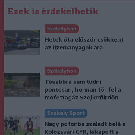
Ezek is érdekelhetik
Székelyhon
Hetek óta először csökkent
az üzemanyagok ára
Székelyhon
Továbbra sem tudni
pontosan, honnan tör fel a
mofettagáz Szejkefürdőn
Székely Sport
Nagy pofonba szaladt belé a
Kolozsvári CFR, kikapott a