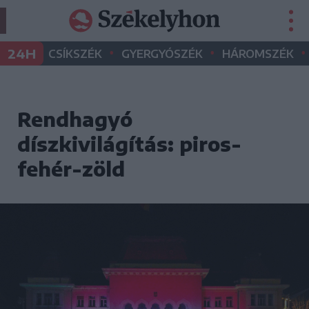
•
•
•
24H
CSÍKSZÉK
GYERGYÓSZÉK
HÁROMSZÉK
Rendhagyó
díszkivilágítás: piros-
fehér-zöld