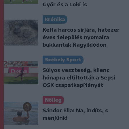
Győr és a Loki is
Krónika
Kelta harcos sírjára, hatezer
éves település nyomaira
bukkantak Nagyiklódon
Székely Sport
Súlyos veszteség, kilenc
hónapra eltiltották a Sepsi
OSK csapatkapitányát
Nőileg
Sándor Ella: Na, indíts, s
menjünk!