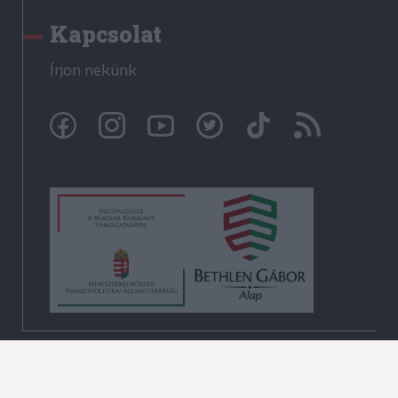
Kapcsolat
Írjon nekünk
© Székelyhon.ro 2009-2026
Minden jog fenntartva!