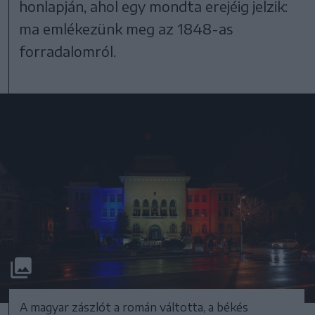
honlapján, ahol egy mondta erejéig jelzik:
ma emlékezünk meg az 1848-as
forradalomról.
A magyar zászlót a román váltotta, a békés