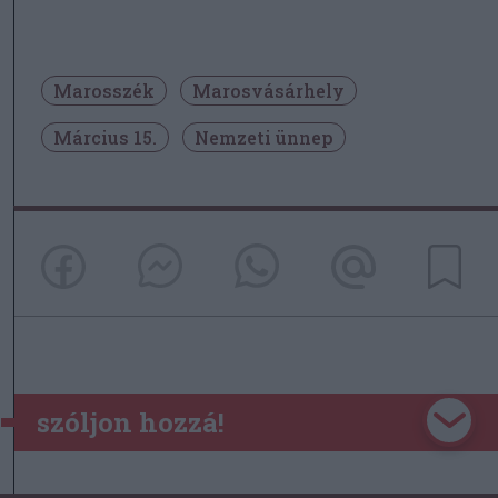
Marosszék
Marosvásárhely
Március 15.
Nemzeti ünnep
szóljon hozzá!