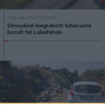
2026. augusztus 07., péntek
Dinnyével megrakott teherautó
borult fel Lukafalván