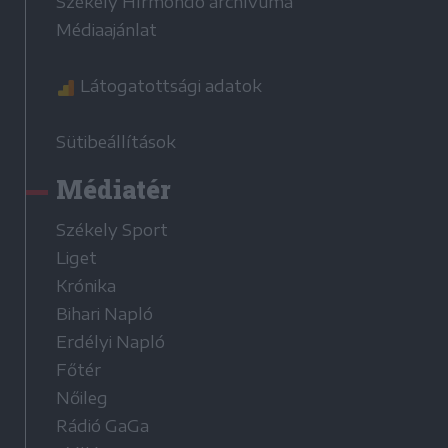
Székely Hírmondó archívuma
Médiaajánlat
Látogatottsági adatok
Sütibeállítások
Médiatér
Székely Sport
Liget
Krónika
Bihari Napló
Erdélyi Napló
Főtér
Nőileg
Rádió GaGa