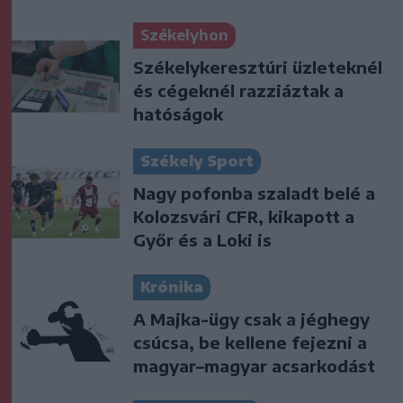
Székelyhon
Székelykeresztúri üzleteknél
és cégeknél razziáztak a
hatóságok
Székely Sport
Nagy pofonba szaladt belé a
Kolozsvári CFR, kikapott a
Győr és a Loki is
Krónika
A Majka-ügy csak a jéghegy
csúcsa, be kellene fejezni a
magyar–magyar acsarkodást