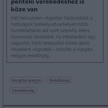
pénteki verekedéshez is
köze van
Hét helyszínen végeztek házkutatást a
hatóságok Székelyudvarhelyen több,
büntetőeljárás alá vont személy elleni
nyomozás részeként. Az intézkedést egy
nagyobb, több települést érintő akció
részeként végezték – közölte a Hargita
megyei rendőrség.
Hargita megye
Rendőrség
Csendőrség