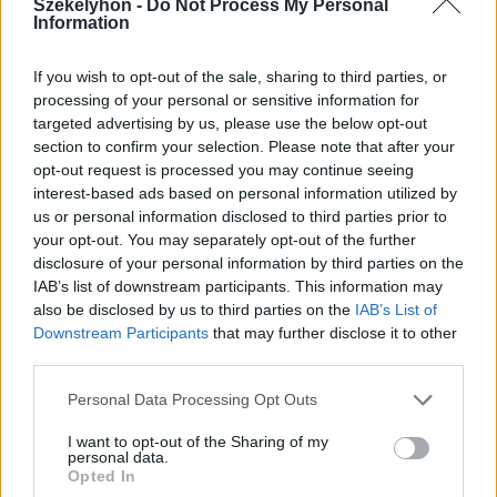
székelyföldi megyékben
Székelyhon -
Do Not Process My Personal
Information
If you wish to opt-out of the sale, sharing to third parties, or
processing of your personal or sensitive information for
targeted advertising by us, please use the below opt-out
section to confirm your selection. Please note that after your
opt-out request is processed you may continue seeing
interest-based ads based on personal information utilized by
us or personal information disclosed to third parties prior to
your opt-out. You may separately opt-out of the further
disclosure of your personal information by third parties on the
IAB’s list of downstream participants. This information may
also be disclosed by us to third parties on the
IAB’s List of
Downstream Participants
that may further disclose it to other
third parties.
Personal Data Processing Opt Outs
I want to opt-out of the Sharing of my
2026. augusztus 07., péntek
personal data.
Opted In
Hetek óta először csökkent az