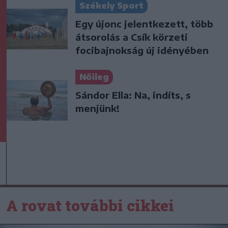
Székely Sport
Egy újonc jelentkezett, több
átsorolás a Csík körzeti
focibajnokság új idényében
Nőileg
Sándor Ella: Na, indíts, s
menjünk!
A rovat további cikkei