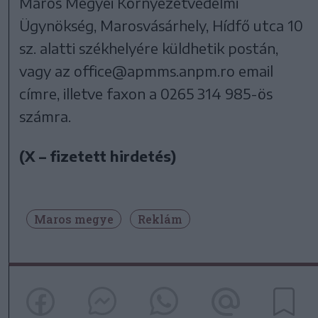
Maros Megyei Környezetvédelmi
Ügynökség, Marosvásárhely, Hídfő utca 10
sz. alatti székhelyére küldhetik postán,
vagy az office@apmms.anpm.ro email
címre, illetve faxon a 0265 314 985-ös
számra.
(X – fizetett hirdetés)
Maros megye
Reklám