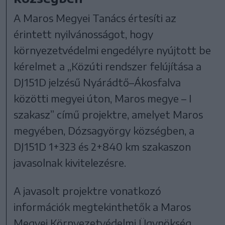
A Maros Megyei Tanács értesíti az
érintett nyilvánosságot, hogy
környezetvédelmi engedélyre nyújtott be
kérelmet a „Közúti rendszer felújítása a
DJ151D jelzésű Nyárádtő–Ákosfalva
közötti megyei úton, Maros megye – I
szakasz” című projektre, amelyet Maros
megyében, Dózsagyörgy községben, a
DJ151D 1+323 és 2+840 km szakaszon
javasolnak kivitelezésre.
A javasolt projektre vonatkozó
információk megtekinthetők a Maros
Megyei Környezetvédelmi Ügynökség,