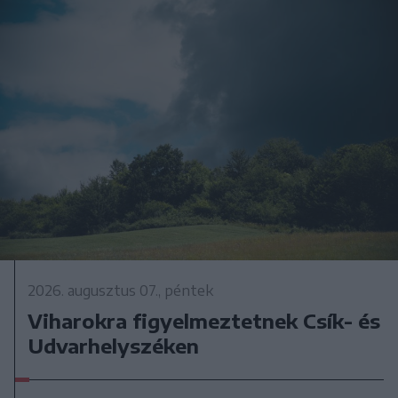
2026. augusztus 07., péntek
Viharokra figyelmeztetnek Csík- és
Udvarhelyszéken