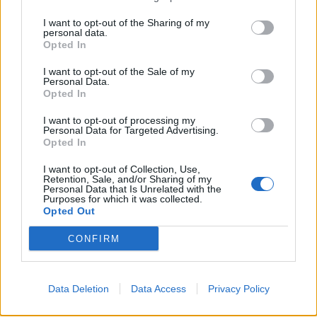
I want to opt-out of the Sharing of my
personal data.
Opted In
I want to opt-out of the Sale of my
Personal Data.
Opted In
I want to opt-out of processing my
Personal Data for Targeted Advertising.
Opted In
2026. augusztus 07., péntek
I want to opt-out of Collection, Use,
Hetek óta először csökkent az
Retention, Sale, and/or Sharing of my
Personal Data that Is Unrelated with the
üzemanyagok ára
Purposes for which it was collected.
Opted Out
CONFIRM
Data Deletion
Data Access
Privacy Policy