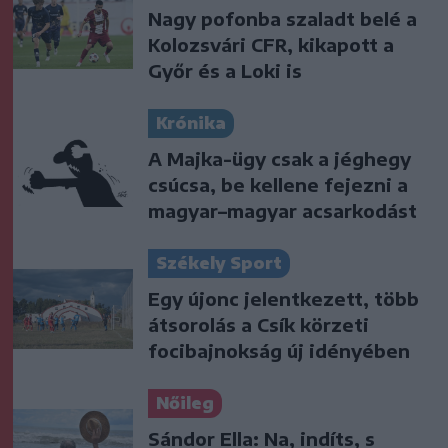
Nagy pofonba szaladt belé a
Kolozsvári CFR, kikapott a
Győr és a Loki is
Krónika
A Majka-ügy csak a jéghegy
csúcsa, be kellene fejezni a
magyar–magyar acsarkodást
Székely Sport
Egy újonc jelentkezett, több
átsorolás a Csík körzeti
focibajnokság új idényében
Nőileg
Sándor Ella: Na, indíts, s