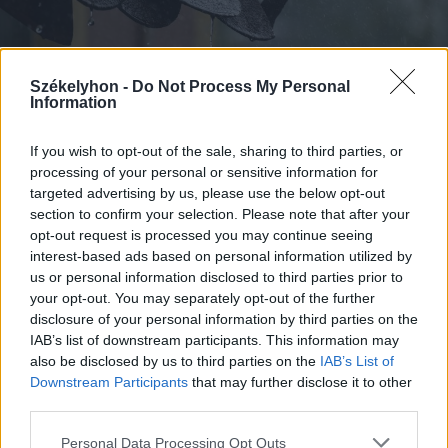
Székelyhon -
Do Not Process My Personal
Information
If you wish to opt-out of the sale, sharing to third parties, or
processing of your personal or sensitive information for
targeted advertising by us, please use the below opt-out
2026. augusztus 07., péntek
section to confirm your selection. Please note that after your
Viharok hozhatnak felfrissülést a
opt-out request is processed you may continue seeing
székelyföldi megyékben
interest-based ads based on personal information utilized by
us or personal information disclosed to third parties prior to
your opt-out. You may separately opt-out of the further
disclosure of your personal information by third parties on the
IAB’s list of downstream participants. This information may
also be disclosed by us to third parties on the
IAB’s List of
Downstream Participants
that may further disclose it to other
third parties.
Personal Data Processing Opt Outs