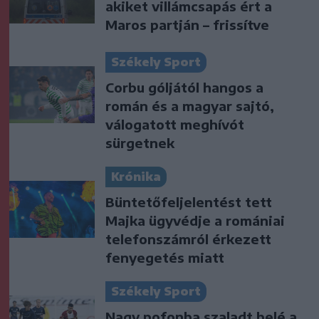
akiket villámcsapás ért a
Maros partján – frissítve
Székely Sport
Corbu góljától hangos a
román és a magyar sajtó,
válogatott meghívót
sürgetnek
Krónika
Büntetőfeljelentést tett
Majka ügyvédje a romániai
telefonszámról érkezett
fenyegetés miatt
Székely Sport
Nagy pofonba szaladt belé a