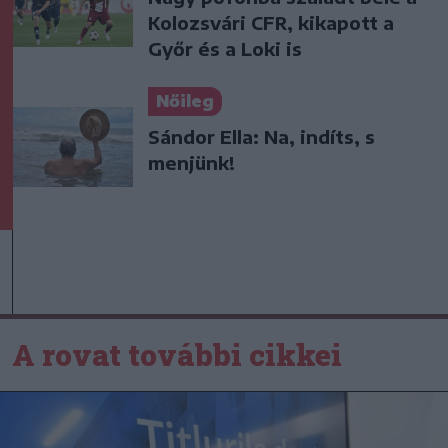
Kolozsvári CFR, kikapott a
Győr és a Loki is
Nőileg
Sándor Ella: Na, indíts, s
menjünk!
A rovat további cikkei