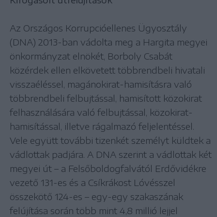
Az Országos Korrupcióellenes Ügyosztály
(DNA) 2013-ban vádolta meg a Hargita megyei
önkormányzat elnökét, Borboly Csabát
közérdek ellen elkövetett többrendbeli hivatali
visszaéléssel, magánokirat-hamisításra való
többrendbeli felbujtással, hamisított közokirat
felhasználására való felbujtással, közokirat-
hamisítással, illetve rágalmazó feljelentéssel.
Vele együtt további tizenkét személyt küldtek a
vádlottak padjára. A DNA szerint a vádlottak két
megyei út – a Felsőboldogfalvától Erdővidékre
vezető 131-es és a Csíkrákost Lóvésszel
összekötő 124-es – egy-egy szakaszának
felújítása során több mint 4,8 millió lejjel