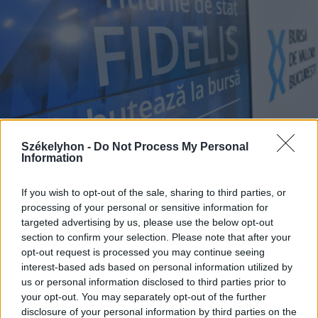
Székelyhon -
Do Not Process My Personal
Information
If you wish to opt-out of the sale, sharing to third parties, or
2026. augusztus 07., péntek
processing of your personal or sensitive information for
Ismét jegyezhetők a Fidelis
targeted advertising by us, please use the below opt-out
államkötvények, akár 7,5
section to confirm your selection. Please note that after your
opt-out request is processed you may continue seeing
százalékos kamattal
interest-based ads based on personal information utilized by
us or personal information disclosed to third parties prior to
your opt-out. You may separately opt-out of the further
disclosure of your personal information by third parties on the