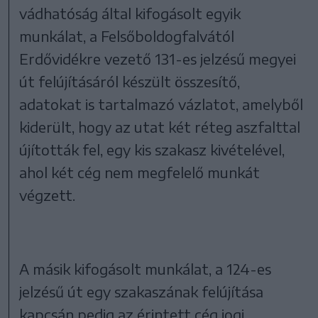
vádhatóság által kifogásolt egyik
munkálat, a Felsőboldogfalvától
Erdővidékre vezető 131-es jelzésű megyei
út felújításáról készült összesítő,
adatokat is tartalmazó vázlatot, amelyből
kiderült, hogy az utat két réteg aszfalttal
újították fel, egy kis szakasz kivételével,
ahol két cég nem megfelelő munkát
végzett.
A másik kifogásolt munkálat, a 124-es
jelzésű út egy szakaszának felújítása
kapcsán pedig az érintett cég jogi