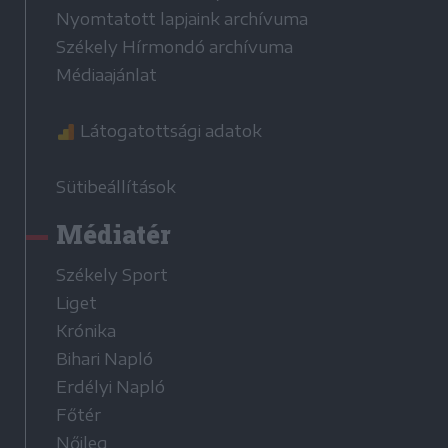
Nyomtatott lapjaink archívuma
Székely Hírmondó archívuma
Médiaajánlat
Látogatottsági adatok
Sütibeállítások
Médiatér
Székely Sport
Liget
Krónika
Bihari Napló
Erdélyi Napló
Főtér
Nőileg