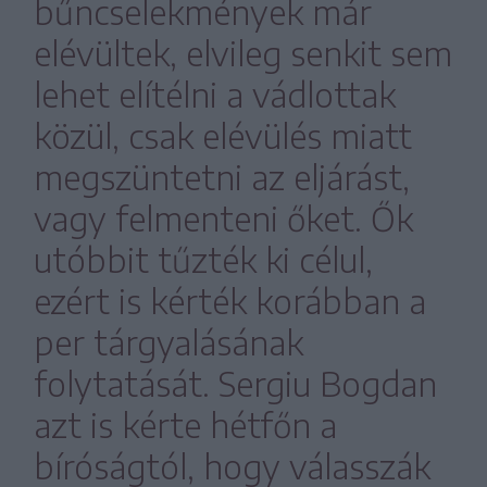
bűncselekmények már
elévültek, elvileg senkit sem
lehet elítélni a vádlottak
közül, csak elévülés miatt
megszüntetni az eljárást,
vagy felmenteni őket. Ők
utóbbit tűzték ki célul,
ezért is kérték korábban a
per tárgyalásának
folytatását. Sergiu Bogdan
azt is kérte hétfőn a
bíróságtól, hogy válasszák