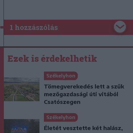
1 hozzászólás
Ezek is érdekelhetik
Székelyhon
Tömegverekedés lett a szűk
mezőgazdasági úti vitából
Csatószegen
Székelyhon
Életét vesztette két halász,