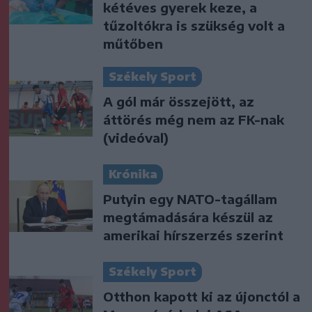
kétéves gyerek keze, a
tűzoltókra is szükség volt a
műtőben
Székely Sport
A gól már összejött, az
áttörés még nem az FK-nak
(videóval)
Krónika
Putyin egy NATO-tagállam
megtámadására készül az
amerikai hírszerzés szerint
Székely Sport
Otthon kapott ki az újonctól a