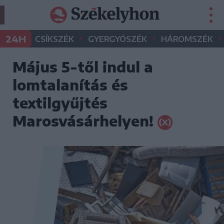
•
•
•
24H
CSÍKSZÉK
GYERGYÓSZÉK
HÁROMSZÉK
Május 5-től indul a
lomtalanítás és
textilgyűjtés
Marosvásárhelyen!