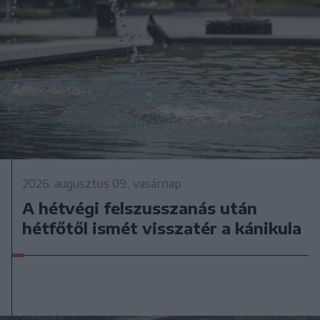
2026. augusztus 09., vasárnap
A hétvégi felszusszanás után
hétfőtől ismét visszatér a kánikula