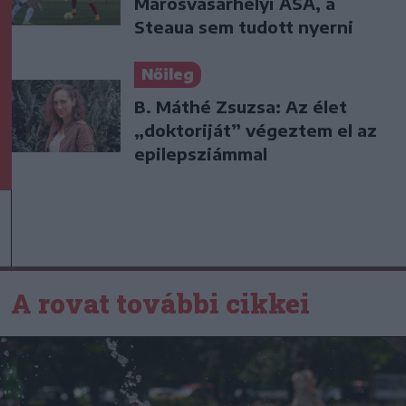
Marosvásárhelyi ASA, a
Steaua sem tudott nyerni
Nőileg
B. Máthé Zsuzsa: Az élet
„doktoriját” végeztem el az
epilepsziámmal
A rovat további cikkei