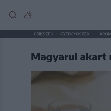
•
•
CSÍKSZÉK
GYERGYÓSZÉK
HÁROM
Magyarul akart r