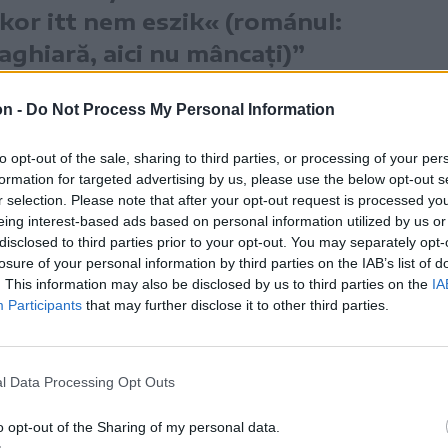
kor itt nem eszik« (románul:
ghiară, aici nu mâncați)”
Kotró Antal, aki azonnal kérte a
on -
Do Not Process My Personal Information
lyen az étteremben – ezért a
to opt-out of the sale, sharing to third parties, or processing of your per
rdulni.”
formation for targeted advertising by us, please use the below opt-out s
r selection. Please note that after your opt-out request is processed y
naszával azért fordult a sajtóhoz, mert
eing interest-based ads based on personal information utilized by us or
disclosed to third parties prior to your opt-out. You may separately opt-
yföld közepén így beszéljenek velem. A
losure of your personal information by third parties on the IAB’s list of
n nem hagytam el az éttermet, ezért egy
. This information may also be disclosed by us to third parties on the
IA
Participants
that may further disclose it to other third parties.
omán pincért, akinél magyarul tudtam
l Data Processing Opt Outs
ki ebből
o opt-out of the Sharing of my personal data.