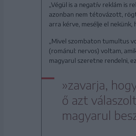
„Végül is a negatív reklám is 
azonban nem tétovázott, rögtö
arra kérve, mesélje el nekünk,
„Mivel szombaton tumultus vol
(románul: nervos) voltam, ami
magyarul szeretne rendelni, e
»zavarja, hog
ő azt válaszol
magyarul besz