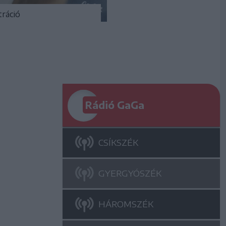
tráció
Rádió GaGa
CSÍKSZÉK
GYERGYÓSZÉK
HÁROMSZÉK