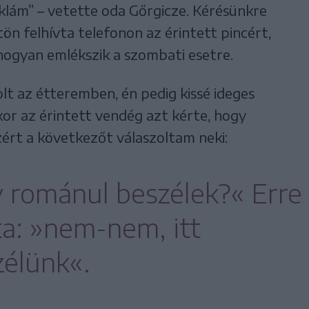
reklám” – vetette oda Gőrgicze. Kérésünkre
n felhívta telefonon az érintett pincért,
 hogyan emlékszik a szombati esetre.
t az étteremben, én pedig kissé ideges
kor az érintett vendég azt kérte, hogy
zért a következőt válaszoltam neki:
y románul beszélek?« Erre
ta: »nem-nem, itt
élünk«.