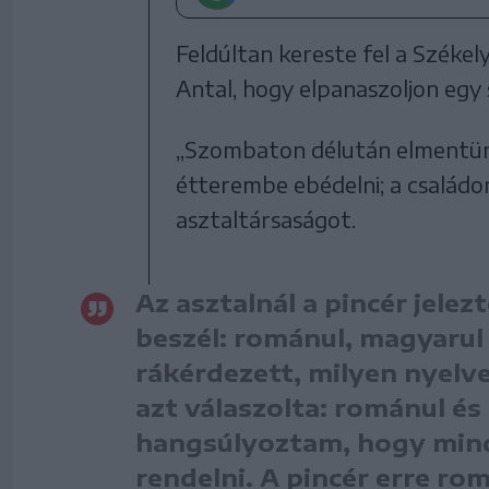
Feldúltan kereste fel a Széke
Antal, hogy elpanaszoljon egy
„Szombaton délután elmentü
étterembe ebédelni; a család
asztaltársaságot.
Az asztalnál a pincér jele
beszél: románul, magyarul
rákérdezett, milyen nyelve
azt válaszolta: románul és
hangsúlyoztam, hogy min
rendelni. A pincér erre ro