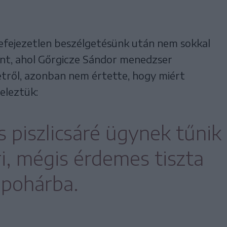
 befejezetlen beszélgetésünk után nem sokkal
zínt, ahol Gőrgicze Sándor menedzser
tről, azonban nem értette, hogy miért
jeleztük:
s piszlicsáré ügynek tűnik
ri, mégis érdemes tiszta
 pohárba.