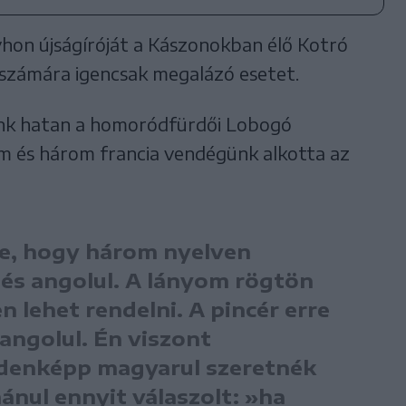
lyhon újságíróját a Kászonokban élő Kotró
 számára igencsak megalázó esetet.
nk hatan a homoródfürdői Lobogó
om és három francia vendégünk alkotta az
zte, hogy három nyelven
 és angolul. A lányom rögtön
n lehet rendelni. A pincér erre
 angolul. Én viszont
denképp magyarul szeretnék
mánul ennyit válaszolt: »ha