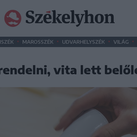
•
•
•
•
SZÉK
MAROSSZÉK
UDVARHELYSZÉK
VILÁG
endelni, vita lett belől