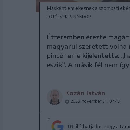
Másként emlékeznek a szombati ebédet
FOTÓ: VERES NÁNDOR
Étteremben érezte magát m
magyarul szeretett volna r
pincér erre kijelentette: „
eszik”. A másik fél nem így
Kozán István
2023. november 21., 07:49
Itt állíthatja be, hogy a Go