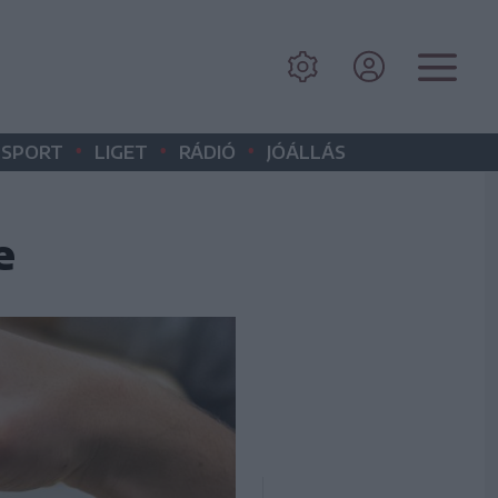
•
•
•
SPORT
LIGET
RÁDIÓ
JÓÁLLÁS
e