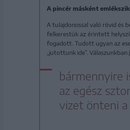
A pincér másként emlékszik
A tulajdonossal való rövid és
felkerestük az érintett helys
fogadott. Tudott ugyan az ese
„jutottunk ide”. Válaszunkban 
bármennyire i
az egész szto
vizet önteni a