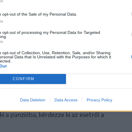
In
Benedek Lukács panzió- és étterem-
n meghallgatta hívásunk apropóját, majd a
o opt-out of the Sale of my Personal Data.
In
to opt-out of processing my Personal Data for Targeted
ing.
In
aszos azt jelentette ki az
gyarul szolgálhatják ki. A
o opt-out of Collection, Use, Retention, Sale, and/or Sharing
ersonal Data that Is Unrelated with the Purposes for which it
lected.
n magyarul, de megkérem
Out
l, inkább kérdezze meg a
CONFIRM
ól érdeklődtünk, Lukács a következőt kérte:
Data Deletion
Data Access
Privacy Policy
l az ügyet, nem vagyok hajlandó telefonon
 ki a panzióba, kérdezze ki az esetről a