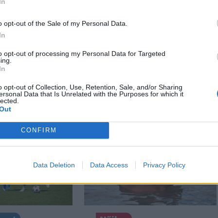
In
o opt-out of the Sale of my Personal Data.
In
n
Székely Sport
rvízvédelmi
Súlyos veszteség,
to opt-out of processing my Personal Data for Targeted
ing.
g több
kilenc hónapra
In
di folyón
eltiltották a Sepsi OSK
csapatkapitányát
o opt-out of Collection, Use, Retention, Sale, and/or Sharing
ersonal Data that Is Unrelated with the Purposes for which it
lected.
Out
CONFIRM
Data Deletion
Data Access
Privacy Policy