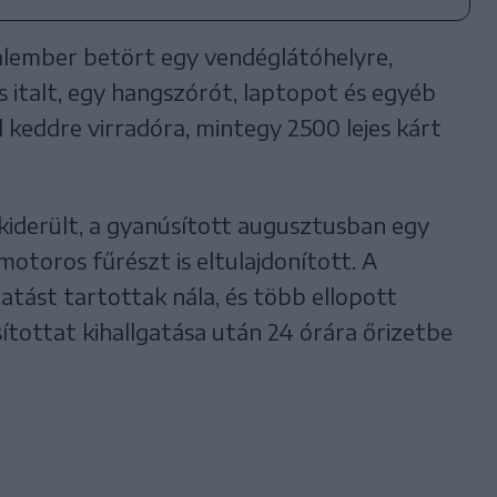
talember betört egy vendéglátóhelyre,
italt, egy hangszórót, laptopot és egyéb
l keddre virradóra, mintegy 2500 lejes kárt
kiderült, a gyanúsított augusztusban egy
otoros fűrészt is eltulajdonított. A
tást tartottak nála, és több ellopott
ítottat kihallgatása után 24 órára őrizetbe