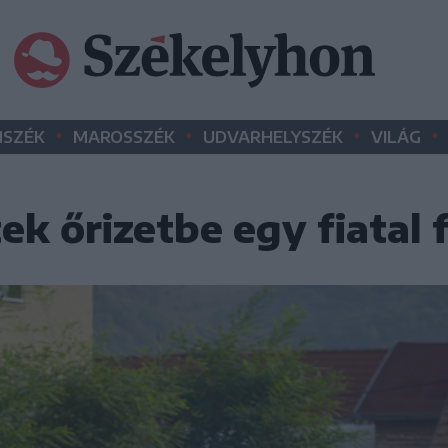
•
•
•
•
SZÉK
MAROSSZÉK
UDVARHELYSZÉK
VILÁG
ek őrizetbe egy fiatal f