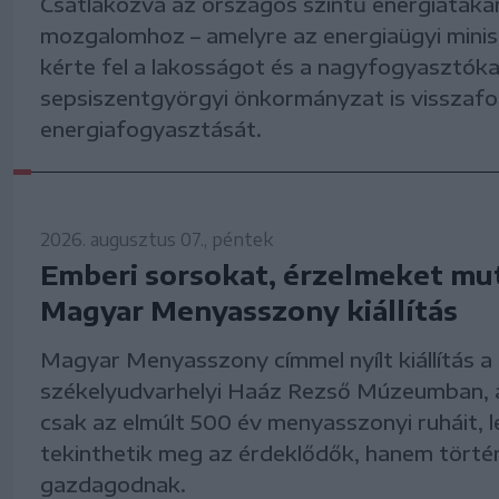
Csatlakozva az országos szintű energiataka
mozgalomhoz – amelyre az energiaügyi mini
kérte fel a lakosságot és a nagyfogyasztókat
sepsiszentgyörgyi önkormányzat is visszafo
energiafogyasztását.
2026. augusztus 07., péntek
Emberi sorsokat, érzelmeket mut
Magyar Menyasszony kiállítás
Magyar Menyasszony címmel nyílt kiállítás a
székelyudvarhelyi Haáz Rezső Múzeumban, 
csak az elmúlt 500 év menyasszonyi ruháit, 
tekinthetik meg az érdeklődők, hanem történ
gazdagodnak.