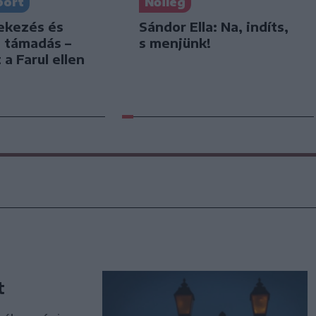
port
Nőileg
dekezés és
Sándor Ella: Na, indíts,
s támadás –
s menjünk!
 a Farul ellen
t