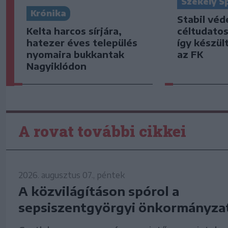
Székely S
Krónika
Stabil vé
Kelta harcos sírjára,
céltudato
hatezer éves település
így készült
nyomaira bukkantak
az FK
Nagyiklódon
A rovat további cikkei
2026. augusztus 07., péntek
A közvilágításon spórol a
sepsiszentgyörgyi önkormányza