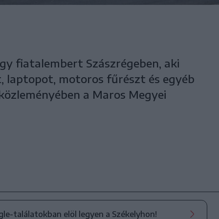
egy fiatalembert Szászrégeben, aki
t, laptopot, motoros fűrészt és egyéb
ül közleményében a Maros Megyei
ogle-találatokban elöl legyen a Székelyhon!