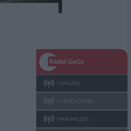
Rádió GaGa
CSÍKSZÉK
GYERGYÓSZÉK
HÁROMSZÉK