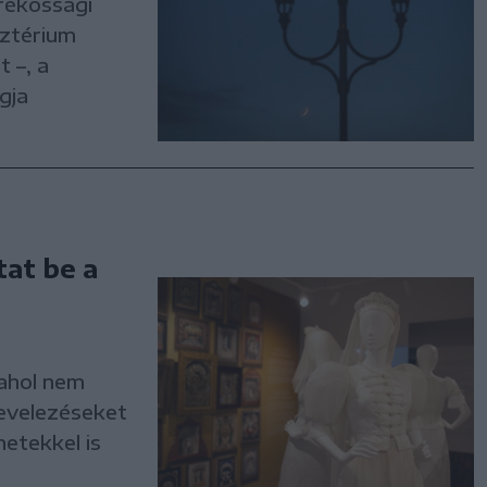
rékossági
sztérium
 –, a
gja
at be a
ahol nem
levelezéseket
etekkel is