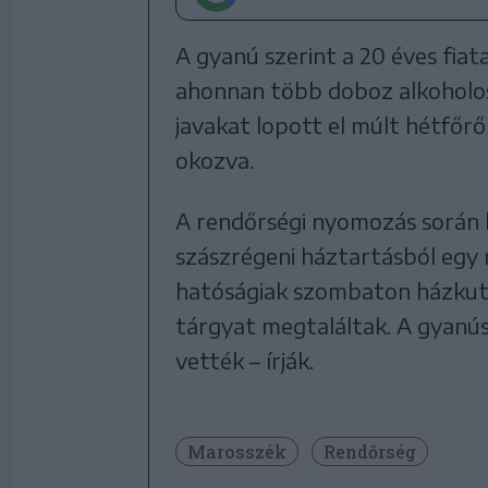
A gyanú szerint a 20 éves fia
ahonnan több doboz alkoholos 
javakat lopott el múlt hétfőrő
okozva.
A rendőrségi nyomozás során 
szászrégeni háztartásból egy m
hatóságiak szombaton házkuta
tárgyat megtaláltak. A gyanús
vették – írják.
Marosszék
Rendőrség