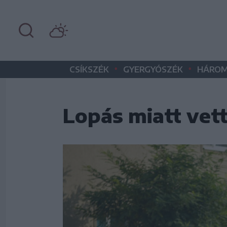
•
•
CSÍKSZÉK
GYERGYÓSZÉK
HÁROM
Lopás miatt vett