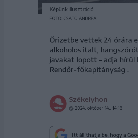
Képünk illusztráció
FOTÓ: CSATÓ ANDREA
Őrizetbe vettek 24 órára 
alkoholos italt, hangszóró
javakat lopott – adja hír
Rendőr-főkapitányság .
Székelyhon
2024. október 14., 14:18
Itt állíthatja be, hogy a Go