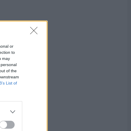
sonal or
ection to
ou may
 personal
out of the
 downstream
B’s List of