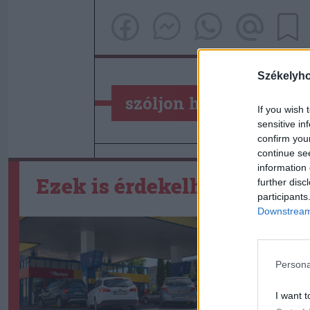
Székelyh
szóljon hozzá!
If you wish 
sensitive in
confirm you
continue se
information 
Ezek is érdekelhetik
further disc
participants
Downstream 
Persona
I want t