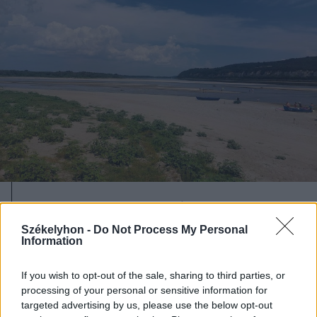
2026. augusztus 06., csütörtök
Bolojan szerint négy éve a
Székelyhon -
Do Not Process My Personal
Information
közlekedési minisztériumnál van
egy projekt, ami a Duna
If you wish to opt-out of the sale, sharing to third parties, or
vízhozamának növelését segítené
processing of your personal or sensitive information for
targeted advertising by us, please use the below opt-out
elő