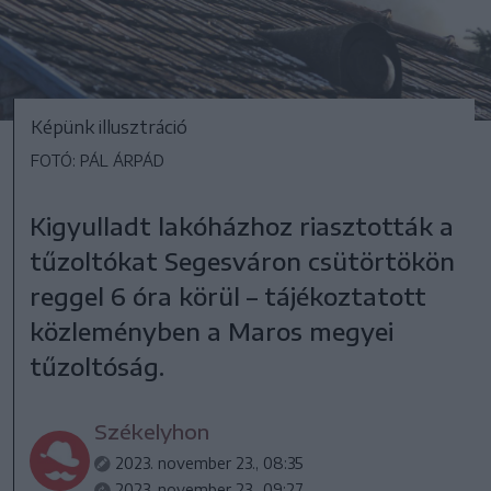
Képünk illusztráció
FOTÓ: PÁL ÁRPÁD
Kigyulladt lakóházhoz riasztották a
tűzoltókat Segesváron csütörtökön
reggel 6 óra körül – tájékoztatott
közleményben a Maros megyei
tűzoltóság.
Székelyhon
2023. november 23., 08:35
2023. november 23., 09:27