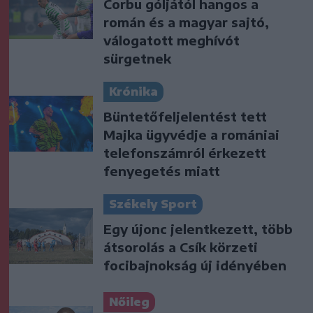
Corbu góljától hangos a
román és a magyar sajtó,
válogatott meghívót
sürgetnek
Krónika
Büntetőfeljelentést tett
Majka ügyvédje a romániai
telefonszámról érkezett
fenyegetés miatt
Székely Sport
Egy újonc jelentkezett, több
átsorolás a Csík körzeti
focibajnokság új idényében
Nőileg