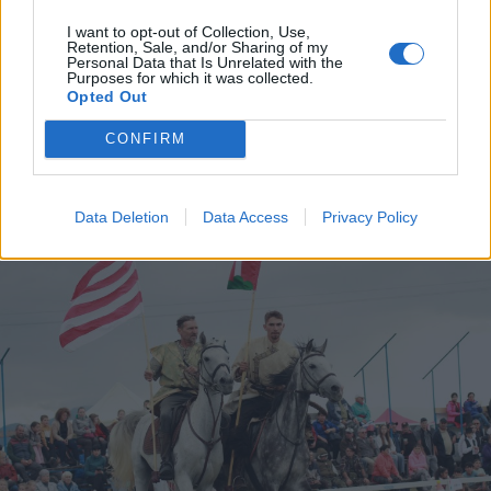
Elvégezték az első
I want to opt-out of Collection, Use,
robotasszisztált urológiai műtétet
Retention, Sale, and/or Sharing of my
Personal Data that Is Unrelated with the
Csíkszeredában
Purposes for which it was collected.
Opted Out
CONFIRM
Data Deletion
Data Access
Privacy Policy