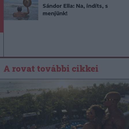
Sándor Ella: Na, indíts, s
menjünk!
A rovat további cikkei