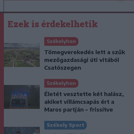
Ezek is érdekelhetik
Székelyhon
Tömegverekedés lett a szűk
mezőgazdasági úti vitából
Csatószegen
Székelyhon
Életét vesztette két halász,
akiket villámcsapás ért a
Maros partján – frissítve
Székely Sport