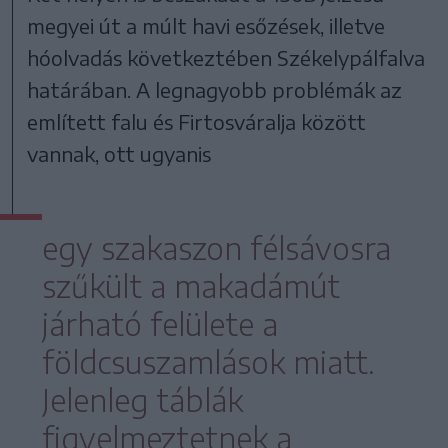
megyei út a múlt havi esőzések, illetve
hóolvadás következtében Székelypálfalva
határában. A legnagyobb problémák az
említett falu és Firtosváralja között
vannak, ott ugyanis
egy szakaszon félsávosra
szűkült a makadámút
járható felülete a
földcsuszamlások miatt.
Jelenleg táblák
figyelmeztetnek a