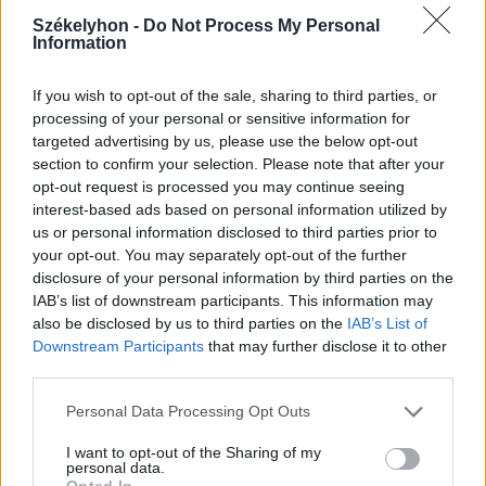
éves település nyomaira
Székelyhon -
Do Not Process My Personal
bukkantak Nagyiklódon
Information
Székely Sport
If you wish to opt-out of the sale, sharing to third parties, or
processing of your personal or sensitive information for
Stabil védekezés és
targeted advertising by us, please use the below opt-out
céltudatos támadás – így
section to confirm your selection. Please note that after your
opt-out request is processed you may continue seeing
készült a Farul ellen az FK
interest-based ads based on personal information utilized by
us or personal information disclosed to third parties prior to
Nőileg
your opt-out. You may separately opt-out of the further
disclosure of your personal information by third parties on the
Sándor Ella: Na, indíts, s
IAB’s list of downstream participants. This information may
menjünk!
also be disclosed by us to third parties on the
IAB’s List of
Downstream Participants
that may further disclose it to other
third parties.
Personal Data Processing Opt Outs
I want to opt-out of the Sharing of my
personal data.
Opted In