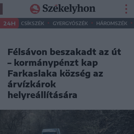
•
•
•
24H
CSÍKSZÉK
GYERGYÓSZÉK
HÁROMSZÉK
Félsávon beszakadt az út
– kormánypénzt kap
Farkaslaka község az
árvízkárok
helyreállítására