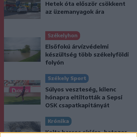
Hetek óta először csökkent
az üzemanyagok ára
Székelyhon
Elsőfokú árvízvédelmi
készültség több székelyföldi
folyón
Székely Sport
Súlyos veszteség, kilenc
hónapra eltiltották a Sepsi
OSK csapatkapitányát
Krónika
Kelta harcos sírjára, hatezer