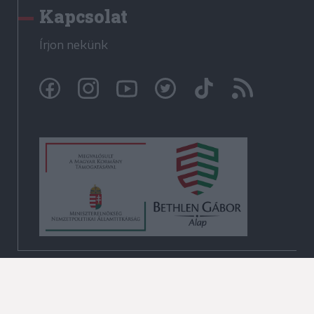
Kapcsolat
Írjon nekünk
© Székelyhon.ro 2009-2026
Minden jog fenntartva!