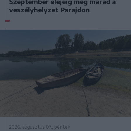
Szeptember elejéig még marad a
veszélyhelyzet Parajdon
2026. augusztus 07., péntek