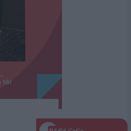
Rádió GaGa