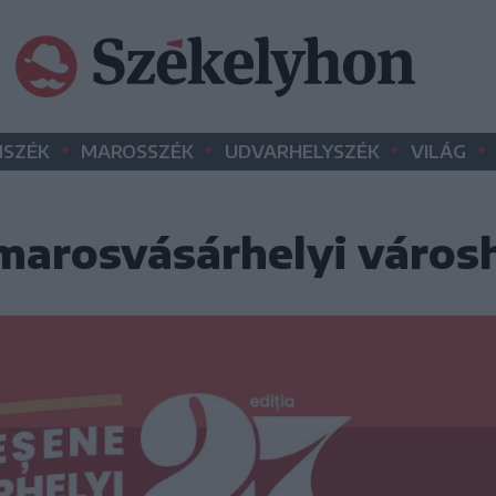
•
•
•
•
SZÉK
MAROSSZÉK
UDVARHELYSZÉK
VILÁG
 marosvásárhelyi város