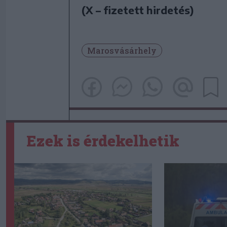
(X – fizetett hirdetés)
Marosvásárhely
Ezek is érdekelhetik