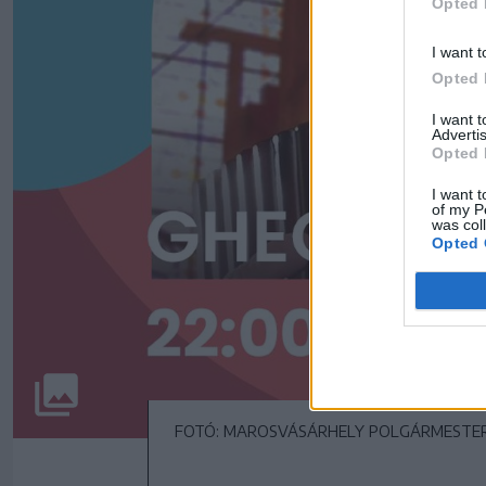
Opted 
I want t
Opted 
I want 
Advertis
Opted 
I want t
of my P
was col
Opted 
FOTÓ: MAROSVÁSÁRHELY POLGÁRMESTER