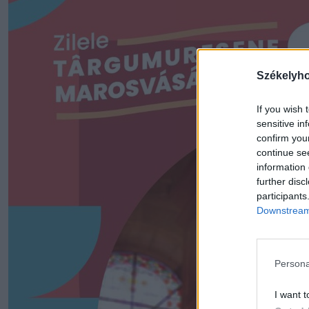
Székelyh
If you wish 
sensitive in
confirm you
continue se
information 
further disc
participants
Downstream 
Persona
I want t