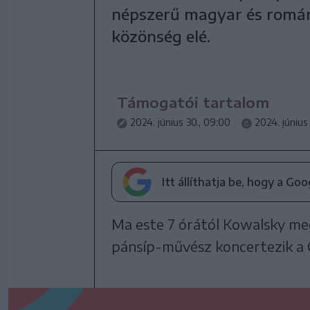
népszerű magyar és román
közönség elé.
Támogatói tartalom
2024. június 30., 09:00
2024. június
Itt állíthatja be, hogy a Go
Ma este 7 órától Kowalsky meg
pánsíp-művész koncertezik a 