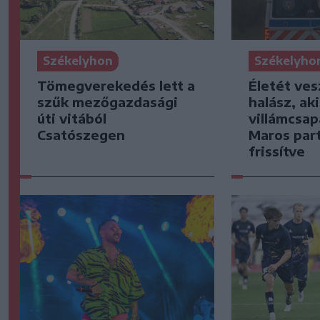
Székelyhon
Székelyho
Tömegverekedés lett a
Életét ves
szűk mezőgazdasági
halász, ak
úti vitából
villámcsap
Csatószegen
Maros part
frissítve