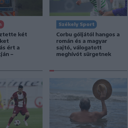
Székely Sport
n
Corbu góljától hangos a
ztette két
román és a magyar
iket
sajtó, válogatott
ás ért a
meghívót sürgetnek
ján –