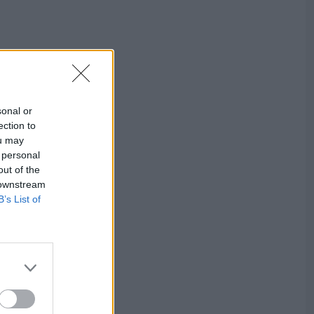
sonal or
ection to
ou may
 personal
out of the
 downstream
B’s List of