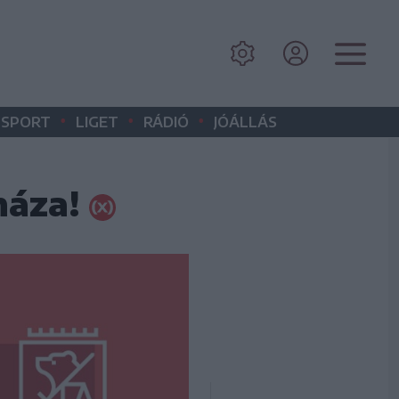
•
•
•
SPORT
LIGET
RÁDIÓ
JÓÁLLÁS
háza!