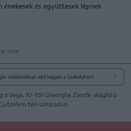
 énekesek és együttesek lépnek
 30., 09:59
ogle-találatokban elöl legyen a Székelyhon!
 a Vega, 10-től Gheorghe Zamfir világhírű
Győzelem téri színpadon.