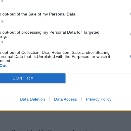
ről is beszélt a polgármester: az elmúlt
In
el egy medvét Égéből. Az elöljáró a szülők
o opt-out of the Sale of my Personal Data.
,
In
to opt-out of processing my Personal Data for Targeted
ing.
ngedni, hogy hasonló
In
o opt-out of Collection, Use, Retention, Sale, and/or Sharing
ténjenek, hiszen az űzött
ersonal Data that Is Unrelated with the Purposes for which it
lected.
Out
míthatatlan, bármikor
CONFIRM
hat és rátámadhat
Data Deletion
Data Access
Privacy Policy