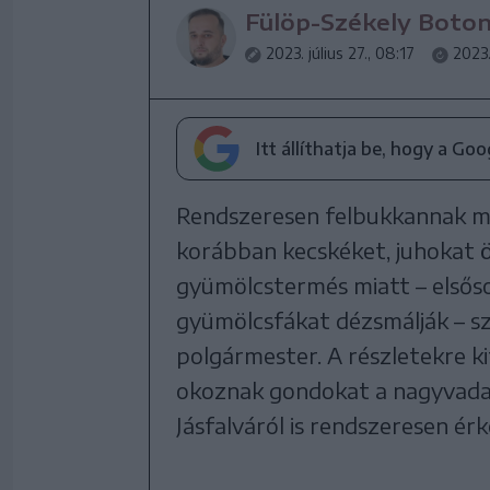
Fülöp-Székely Boto
2023. július 27., 08:17
2023.
Itt állíthatja be, hogy a Go
Rendszeresen felbukkannak m
korábban kecskéket, juhokat öl
gyümölcstermés miatt – elsős
gyümölcsfákat dézsmálják – s
polgármester. A részletekre 
okoznak gondokat a nagyvadak
Jásfalváról is rendszeresen ér