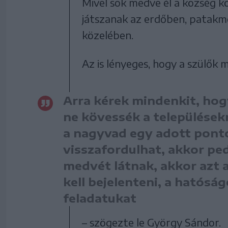
Mivel sok medve él a község kö
játszanak az erdőben, patakm
közelében.
Az is lényeges, hogy a szülők 
Arra kérek mindenkit, hog
ne kövessék a települések
a nagyvad egy adott ponto
visszafordulhat, akkor pe
medvét látnak, akkor azt 
kell bejelenteni, a hatósá
feladatukat
– szögezte le György Sándor.