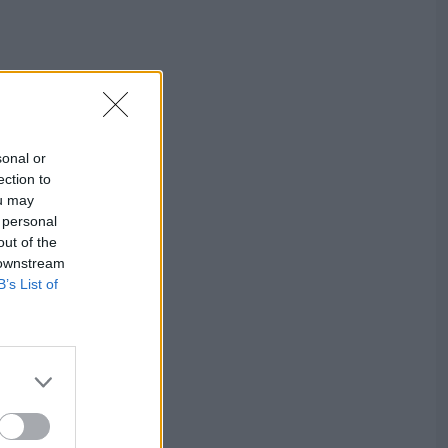
sonal or
ection to
ou may
 personal
out of the
 downstream
B’s List of