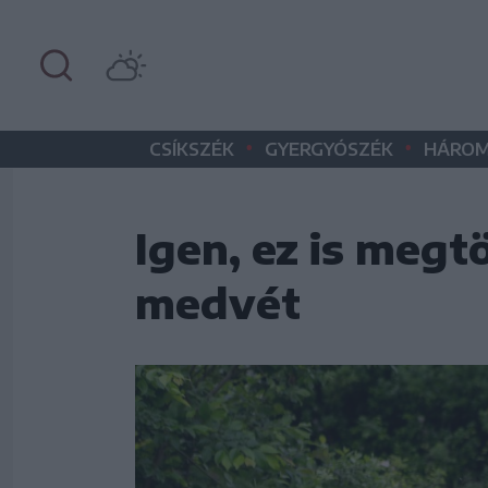
•
•
CSÍKSZÉK
GYERGYÓSZÉK
HÁROM
Igen, ez is megt
medvét