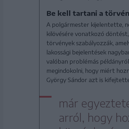
Be kell tartani a törvé
A polgármester kijelentette, 
kilövésére vonatkozó döntést,
törvények szabályozzák, amely
lakossági bejelentések nagyba
valóban problémás példányról
megindokolni, hogy miért hoz
György Sándor azt is kifejtett
már egyeztete
arról, hogy h