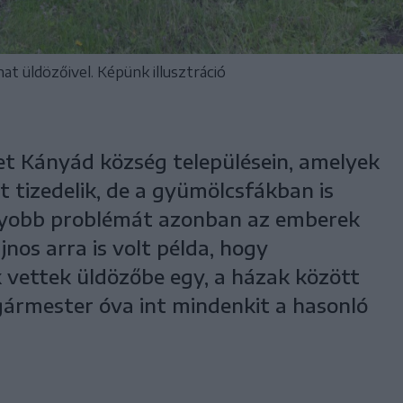
t üldözőivel. Képünk illusztráció
et Kányád község településein, amelyek
 tizedelik, de a gyümölcsfákban is
gyobb problémát azonban az emberek
ajnos arra is volt példa, hogy
vettek üldözőbe egy, a házak között
ármester óva int mindenkit a hasonló