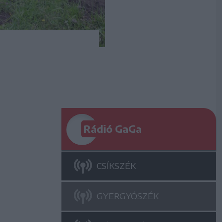
Rádió GaGa
CSÍKSZÉK
GYERGYÓSZÉK