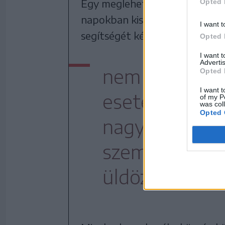
Egy meglehetősen meglepő eset
Opted 
napokban kiskorúak kergettek 
I want t
segítségét kérve hangsúlyozta
Opted 
I want 
Advertis
nem szabad e
Opted 
I want t
esetek megtör
of my P
was col
Opted 
nagyvad kiszá
szembefordul
üldözőire.