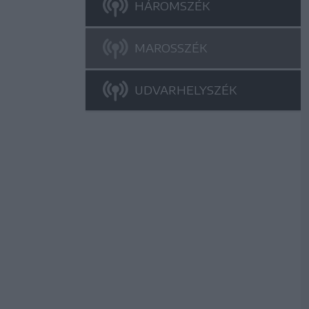
HÁROMSZÉK
MAROSSZÉK
UDVARHELYSZÉK