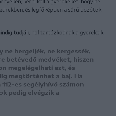
rnyékén, kérni kell a gyerekeket, hogy ne
edrekben, és legfőképpen a sűrű bozótok
mindig tudják, hol tartózkodnak a gyerekeik.
y ne hergeljék, ne kergessék,
re betévedő medvéket, hiszen
n megelégelheti ezt, és
dig megtörténhet a baj. Ha
a 112-es segélyhívó számon
gok pedig elvégzik a