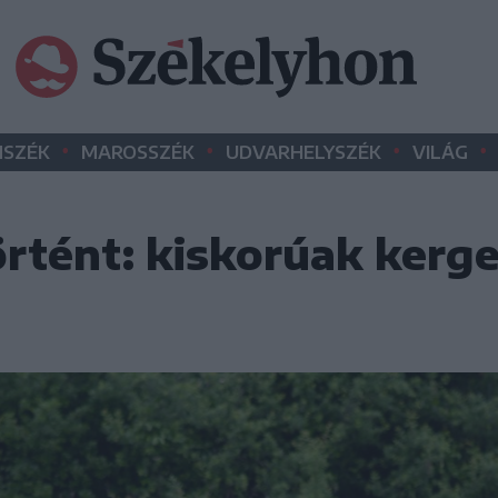
•
•
•
•
SZÉK
MAROSSZÉK
UDVARHELYSZÉK
VILÁG
örtént: kiskorúak kerge