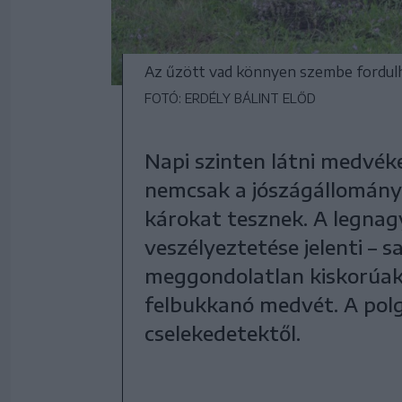
Az űzött vad könnyen szembe fordulha
FOTÓ: ERDÉLY BÁLINT ELŐD
Napi szinten látni medvék
nemcsak a jószágállományt
károkat tesznek. A legna
veszélyeztetése jelenti – s
meggondolatlan kiskorúak 
felbukkanó medvét. A polg
cselekedetektől.