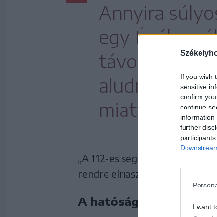
Annyira súlyo
egy Égében élő
Székelyh
távollétében
If you wish 
aludni a medv
sensitive in
confirm you
miatt.
continue se
information 
further disc
participants
Downstream 
„A 112-es segélyhívásokat köve
rendre elriasztottuk a nagyvad
Persona
A hatóságok dolga a ri
I want t