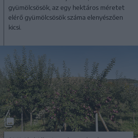
gyümölcsösök, az egy hektáros méretet
elérő gyümölcsösök száma elenyészően
kicsi.