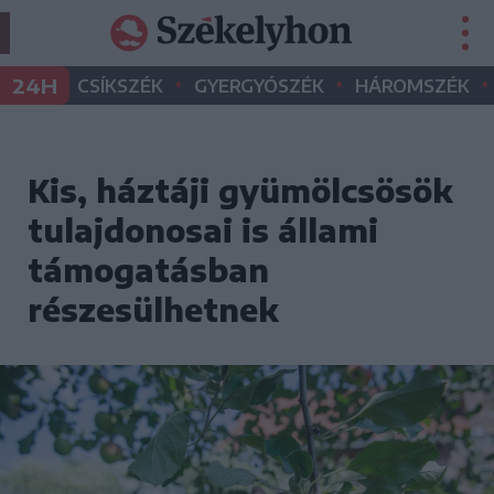
•
•
•
24H
CSÍKSZÉK
GYERGYÓSZÉK
HÁROMSZÉK
Kis, háztáji gyümölcsösök
tulajdonosai is állami
támogatásban
részesülhetnek