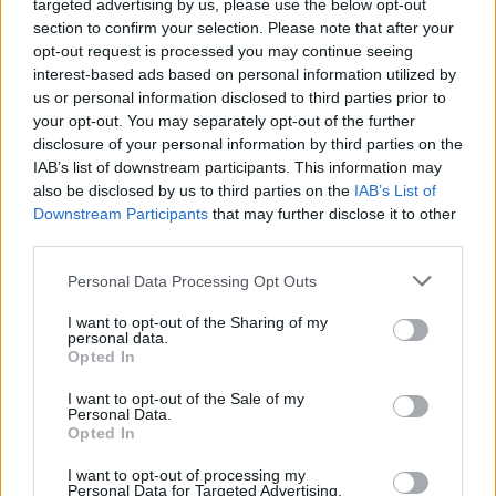
targeted advertising by us, please use the below opt-out
section to confirm your selection. Please note that after your
Krónika
opt-out request is processed you may continue seeing
interest-based ads based on personal information utilized by
Meddig használható még a
us or personal information disclosed to third parties prior to
régi személyi?
your opt-out. You may separately opt-out of the further
disclosure of your personal information by third parties on the
IAB’s list of downstream participants. This information may
also be disclosed by us to third parties on the
IAB’s List of
Székely Sport
Downstream Participants
that may further disclose it to other
Stabil védekezés és
third parties.
céltudatos támadás – így
Personal Data Processing Opt Outs
készült a Farul ellen az FK
I want to opt-out of the Sharing of my
personal data.
Nőileg
Opted In
Sándor Ella: Na, indíts, s
I want to opt-out of the Sale of my
Personal Data.
menjünk!
Opted In
I want to opt-out of processing my
Personal Data for Targeted Advertising.