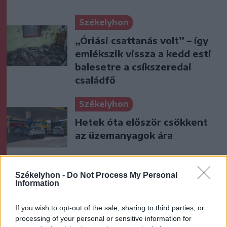
Székelyhon
„Óriási csattanás volt” – így
emlékszik vissza a kedd esti
balesetre a csíkszeredai
családfő
Székelyhon
Hetek óta először csökkent
az üzemanyagok ára
Székely Sport
Székelyhon -
Do Not Process My Personal
Information
Súlyos veszteség, kilenc
hónapra eltiltották a Sepsi
If you wish to opt-out of the sale, sharing to third parties, or
OSK csapatkapitányát
processing of your personal or sensitive information for