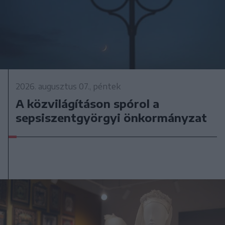
2026. augusztus 07., péntek
A közvilágításon spórol a
sepsiszentgyörgyi önkormányzat