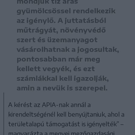
mondjuk tíz áras
gyümölcsössel rendelkezik
az igénylő. A juttatásból
műtrágyát, növényvédő
szert és üzemanyagot
vásárolhatnak a jogosultak,
pontosabban már meg
kellett vegyék, és ezt
számlákkal kell igazolják,
amin a nevük is szerepel.
A kérést az APIA-nak annál a
kirendeltségénél kell benyújtaniuk, ahol a
területalapú támogatást is igényelték” –
magyarázta a megyei mezőgazdasági