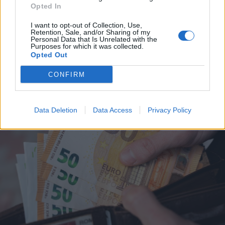
Opted In
I want to opt-out of Collection, Use,
Retention, Sale, and/or Sharing of my
Personal Data that Is Unrelated with the
Purposes for which it was collected.
Opted Out
A rovat további cikkei
CONFIRM
Data Deletion
Data Access
Privacy Policy