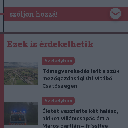
szóljon hozzá!
Ezek is érdekelhetik
Székelyhon
Tömegverekedés lett a szűk
mezőgazdasági úti vitából
Csatószegen
Székelyhon
Életét vesztette két halász,
akiket villámcsapás ért a
Maros partján – frissítve