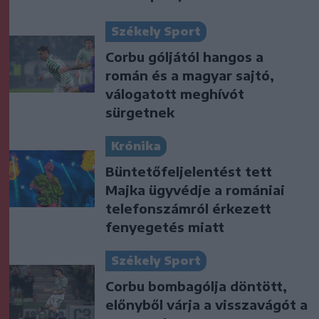
Székely Sport
Corbu góljától hangos a
román és a magyar sajtó,
válogatott meghívót
sürgetnek
Krónika
Büntetőfeljelentést tett
Majka ügyvédje a romániai
telefonszámról érkezett
fenyegetés miatt
Székely Sport
Corbu bombagólja döntött,
előnyből várja a visszavágót a