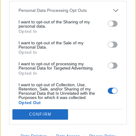
Marosból – frissítve
Personal Data Processing Opt Outs
I want to opt-out of the Sharing of my
personal data.
Opted In
I want to opt-out of the Sale of my
Personal Data.
Opted In
I want to opt-out of processing my
Personal Data for Targeted Advertising.
Opted In
I want to opt-out of Collection, Use,
Retention, Sale, and/or Sharing of my
Personal Data that Is Unrelated with the
Purposes for which it was collected.
Opted Out
2026. augusztus 06., csütörtök
CONFIRM
3,4-es erősségű földrengés volt
csütörtök délután
Data Deletion
Data Access
Privacy Policy