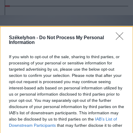
Székelyhon -
Do Not Process My Personal
Information
If you wish to opt-out of the sale, sharing to third parties, or
processing of your personal or sensitive information for
targeted advertising by us, please use the below opt-out
section to confirm your selection. Please note that after your
opt-out request is processed you may continue seeing
interest-based ads based on personal information utilized by
us or personal information disclosed to third parties prior to
your opt-out. You may separately opt-out of the further
disclosure of your personal information by third parties on the
IAB’s list of downstream participants. This information may
2026. augusztus 06., csütörtök
also be disclosed by us to third parties on the
IAB’s List of
Mentőhelikopterrel vitték
Downstream Participants
that may further disclose it to other
kórházba, miután kiemelték a
third parties.