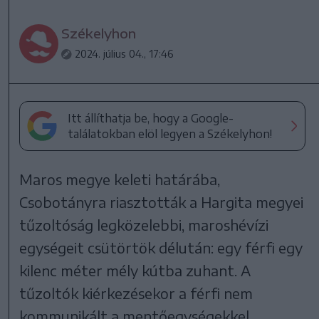
Székelyhon
2024. július 04., 17:46
Itt állíthatja be, hogy a Google-
találatokban elöl legyen a Székelyhon!
Maros megye keleti határába,
Csobotányra riasztották a Hargita megyei
tűzoltóság legközelebbi, maroshévízi
egységeit csütörtök délután: egy férfi egy
kilenc méter mély kútba zuhant. A
tűzoltók kiérkezésekor a férfi nem
kommunikált a mentőegységekkel.