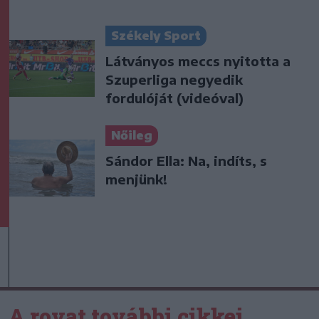
Székely Sport
Látványos meccs nyitotta a
Szuperliga negyedik
fordulóját (videóval)
Nőileg
Sándor Ella: Na, indíts, s
menjünk!
A rovat további cikkei