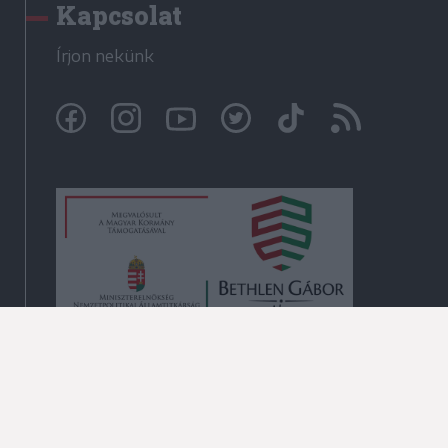
Kapcsolat
Írjon nekünk
© Székelyhon.ro 2009-2026
Minden jog fenntartva!