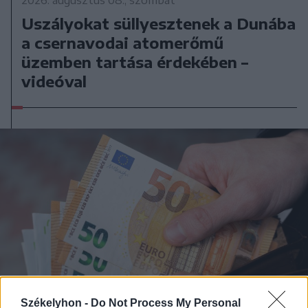
Uszályokat süllyesztenek a Dunába
a csernavodai atomerőmű
üzemben tartása érdekében –
videóval
Székelyhon -
Do Not Process My Personal