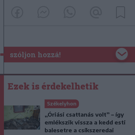
szóljon hozzá!
Ezek is érdekelhetik
Székelyhon
„Óriási csattanás volt” – így
emlékszik vissza a kedd esti
balesetre a csíkszeredai