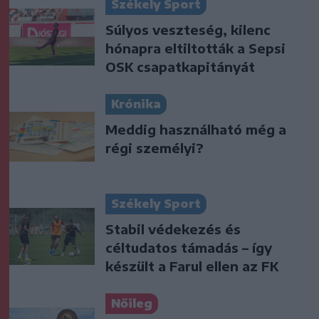
Székely Sport
Súlyos veszteség, kilenc
hónapra eltiltották a Sepsi
OSK csapatkapitányát
Krónika
Meddig használható még a
régi személyi?
Székely Sport
Stabil védekezés és
céltudatos támadás – így
készült a Farul ellen az FK
Nőileg