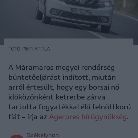
FOTÓ: PINTI ATTILA
A Máramaros megyei rendőrség
büntetőeljárást indított, miután
arról értesült, hogy egy borsai nő
időközönként ketrecbe zárva
tartotta fogyatékkal élő felnőttkorú
fiát – írja az
Agerpres hírügynökség
.
Székelyhon