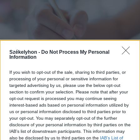
Székelyhon -
Do Not Process My Personal
Information
If you wish to opt-out of the sale, sharing to third parties, or
processing of your personal or sensitive information for
2026. augusztus 07., péntek
targeted advertising by us, please use the below opt-out
section to confirm your selection. Please note that after your
Románul is helyt kell állni a hétfőn
opt-out request is processed you may continue seeing
kezdődő írásbeliken – így
interest-based ads based on personal information utilized by
készülhetnek a pótérettségizők
us or personal information disclosed to third parties prior to
your opt-out. You may separately opt-out of the further
disclosure of your personal information by third parties on the
IAB’s list of downstream participants. This information may
also be disclosed by us to third parties on the
IAB’s List of