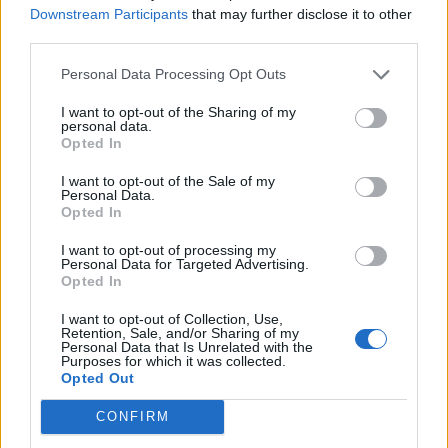
Downstream Participants
that may further disclose it to other
third parties.
Personal Data Processing Opt Outs
I want to opt-out of the Sharing of my
personal data.
Opted In
I want to opt-out of the Sale of my
Personal Data.
Opted In
I want to opt-out of processing my
Personal Data for Targeted Advertising.
Opted In
2026. augusztus 07., péntek
I want to opt-out of Collection, Use,
Retention, Sale, and/or Sharing of my
Visszaküldte a parlamentnek
Personal Data that Is Unrelated with the
Purposes for which it was collected.
Nicușor Dan a közel 900 medve
Opted Out
kilövését lehetővé tevő törvényt
CONFIRM