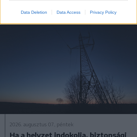
Data Deletion
Data Access
Privacy Policy
2026. augusztus 07., péntek
Ha a helyzet indokolja, biztonsági