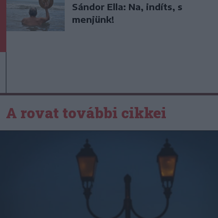
Sándor Ella: Na, indíts, s
menjünk!
A rovat további cikkei