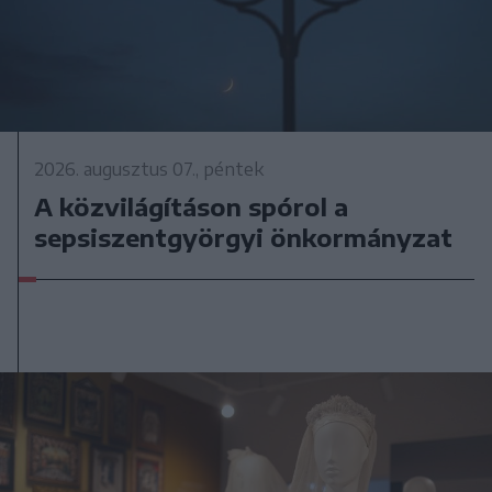
2026. augusztus 07., péntek
A közvilágításon spórol a
sepsiszentgyörgyi önkormányzat