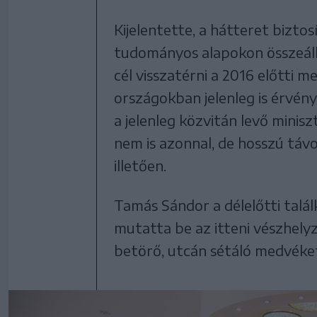
Kijelentette, a hátteret bizto
tudományos alapokon összeáll
cél visszatérni a 2016 előtti
országokban jelenleg is érvén
a jelenleg közvitán levő minis
nem is azonnal, de hosszú táv
illetően.
Tamás Sándor a délelőtti talá
mutatta be az itteni vészhely
betörő, utcán sétáló medvék