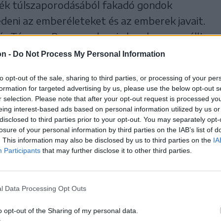
vék túlszaporodásából fakadó gondok
deni az emberéleteket és az emberek javait.
íg Tánczos Barna szakmai alapokon nem állt
az előzményeket a megyei tanács elnöke,
on -
Do Not Process My Personal Information
meg, hogy vissza kell állítani a felborult
to opt-out of the sale, sharing to third parties, or processing of your per
i kvóta fenntartása mellett – be kell vezetni
formation for targeted advertising by us, please use the below opt-out s
r selection. Please note that after your opt-out request is processed y
eing interest-based ads based on personal information utilized by us or
disclosed to third parties prior to your opt-out. You may separately opt-
losure of your personal information by third parties on the IAB’s list of
lőkészület, sok
. This information may also be disclosed by us to third parties on the
IA
Participants
that may further disclose it to other third parties.
ltoztatás előzte meg ezt a
jnos kompromisszumra
l Data Processing Opt Outs
ama tekintetben, hogy a
o opt-out of the Sharing of my personal data.