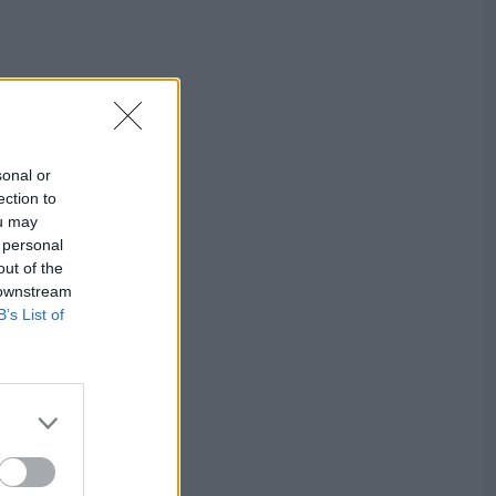
sonal or
ection to
ou may
 personal
out of the
 downstream
B’s List of