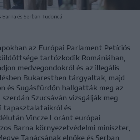
 Barna és Serban Tudorică
apokban az Európai Parlament Petíciós
küldöttsége tartózkodik Romániában,
djon medvegondokról és az illegális
rdésben Bukarestben tárgyaltak, majd
n és Sugásfürdőn hallgatták meg az
t szerdán Szucsáván vizsgálják meg
 tapasztalataikról és
délután Vincze Loránt európai
czos Barna környezetvédelmi miniszter,
egye Tanácsának elnöke és Șerban