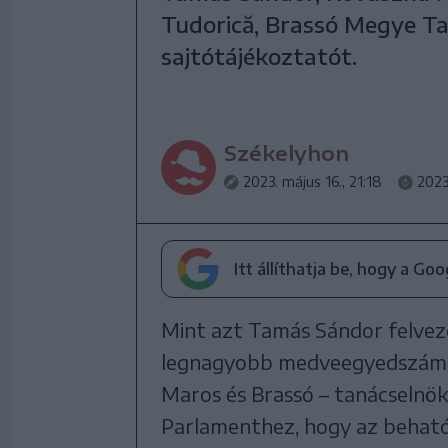
Tudorică, Brassó Megye Ta
sajtótájékoztatót.
Székelyhon
2023. május 16., 21:18
2023
Itt állíthatja be, hogy a Go
Mint azt Tamás Sándor felve
legnagyobb medveegyedszámma
Maros és Brassó – tanácselnöke
Parlamenthez, hogy az beható