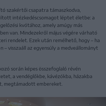
sító szakértői csapatra támaszkodva,
ított intézkedéscsomagot léptet életbe: a
 megelőzési kvótához, amely amúgy más
yben van. Mindezekről május végére várható
zteri rendelet. Ezek után remélhető, hogy – ha
on – visszaáll az egyensúly a medveállományt
lkozó során képes összefoglaló révén
zetet, a vendéglőkbe, kávézókba, házakba
et, megtámadott embereket.