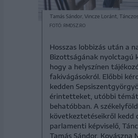
Tamás Sándor, Vincze Loránt, Tánczos
FOTÓ: RMDSZ.RO
Hosszas lobbizás után a n
Bizottságának nyolctagú 
hogy a helyszínen tájékozó
fakivágásokról. Előbbi ké
kedden Sepsiszentgyörgyö
érintetteket, utóbbi témá
behatóbban. A székelyföldi
következtetéseikről kedd 
parlamenti képviselő, Tán
Tamás Sándor, Kovászna M