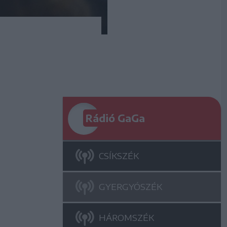
Rádió GaGa
CSÍKSZÉK
GYERGYÓSZÉK
HÁROMSZÉK