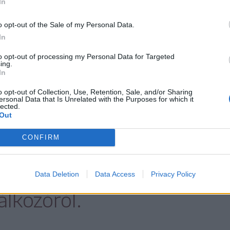
In
helyszíni látogatásról le
o opt-out of the Sale of my Personal Data.
In
, ezért az ottani gondok
to opt-out of processing my Personal Data for Targeted
kielégítően bemutatva –
ing.
In
 Barna miniszter,
o opt-out of Collection, Use, Retention, Sale, and/or Sharing
ersonal Data that Is Unrelated with the Purposes for which it
lected.
allóan jegyezve meg
Out
CONFIRM
Hargita megyei
rthetetlen” hiányát a
Data Deletion
Data Access
Privacy Policy
álkozóról.