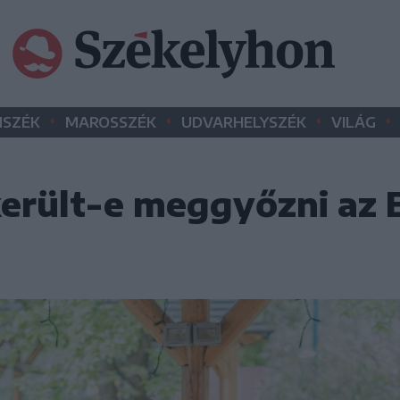
•
•
•
•
SZÉK
MAROSSZÉK
UDVARHELYSZÉK
VILÁG
került-e meggyőzni az 