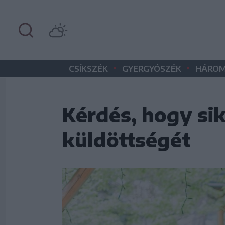
•
•
CSÍKSZÉK
GYERGYÓSZÉK
HÁROM
Kérdés, hogy si
küldöttségét