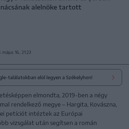
nácsának alelnöke tartott
. május 16., 21:23
ogle-találatokban elöl legyen a Székelyhon!
zetésképpen elmondta, 2019-ben a négy
l rendelkező megye – Hargita, Kovászna,
i petíciót intéztek az Európai
bb vizsgálat után segítsen a román