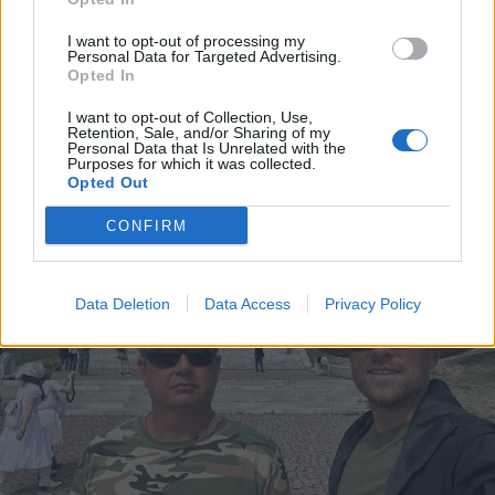
Elfogadta a képviselőház a
I want to opt-out of processing my
biológiai sokféleség megőrzésére
Personal Data for Targeted Advertising.
Opted In
vonatkozó stratégiát
I want to opt-out of Collection, Use,
Retention, Sale, and/or Sharing of my
Personal Data that Is Unrelated with the
Purposes for which it was collected.
Opted Out
CONFIRM
Data Deletion
Data Access
Privacy Policy