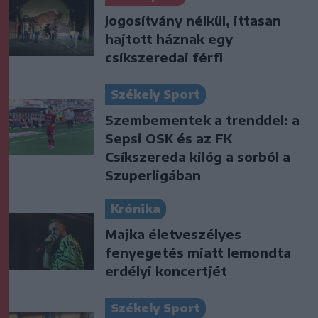
Jogosítvány nélkül, ittasan
hajtott háznak egy
csíkszeredai férfi
Székely Sport
Szembementek a trenddel: a
Sepsi OSK és az FK
Csíkszereda kilóg a sorból a
Szuperligában
Krónika
Majka életveszélyes
fenyegetés miatt lemondta
erdélyi koncertjét
Székely Sport