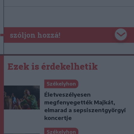
szóljon hozzá!
Ezek is érdekelhetik
Székelyhon
Életveszélyesen
megfenyegették Majkát,
elmarad a sepsiszentgyörgyi
koncertje
Székelyhon