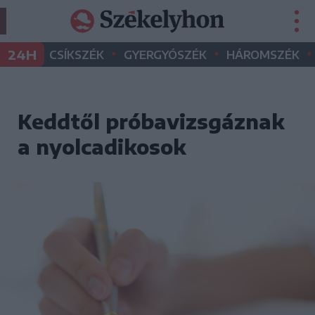
•
•
•
24H
CSÍKSZÉK
GYERGYÓSZÉK
HÁROMSZÉK
Keddtől próbavizsgáznak
a nyolcadikosok