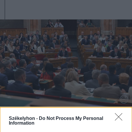
2026. augusztus 05., szerda
Székelyhon -
Do Not Process My Personal
Information
Kedden választhatják meg