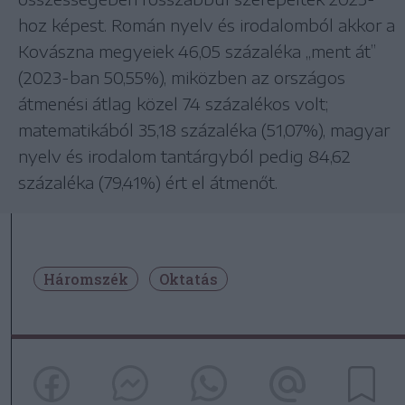
hoz képest. Román nyelv és irodalomból akkor a
Kovászna megyeiek 46,05 százaléka „ment át”
(2023-ban 50,55%), miközben az országos
átmenési átlag közel 74 százalékos volt;
matematikából 35,18 százaléka (51,07%), magyar
nyelv és irodalom tantárgyból pedig 84,62
százaléka (79,41%) ért el átmenőt.
Háromszék
Oktatás