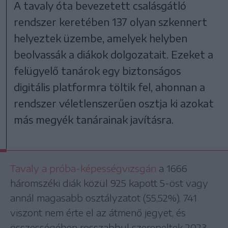
A tavaly óta bevezetett csalásgátló
rendszer keretében 137 olyan szkennert
helyeztek üzembe, amelyek helyben
beolvassák a diákok dolgozatait. Ezeket a
felügyelő tanárok egy biztonságos
digitális platformra töltik fel, ahonnan a
rendszer véletlenszerűen osztja ki azokat
más megyék tanárainak javításra.
Tavaly a próba-képességvizsgán
a 1666
háromszéki diák közül 925 kapott 5-öst vagy
annál magasabb osztályzatot (55,52%), 741
viszont nem érte el az átmenő jegyet, és
összességében rosszabbul szerepeltek 2023-