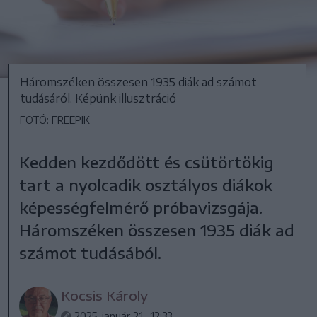
Háromszéken összesen 1935 diák ad számot
tudásáról. Képünk illusztráció
FOTÓ: FREEPIK
Kedden kezdődött és csütörtökig
tart a nyolcadik osztályos diákok
képességfelmérő próbavizsgája.
Háromszéken összesen 1935 diák ad
számot tudásából.
Kocsis Károly
2025. január 21., 12:33