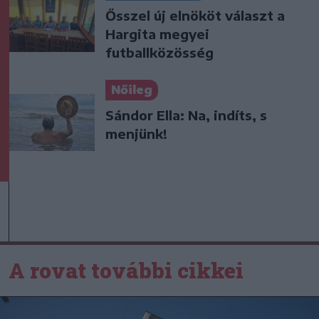
Ősszel új elnököt választ a
Hargita megyei
futballközösség
Nőileg
Sándor Ella: Na, indíts, s
menjünk!
A rovat további cikkei