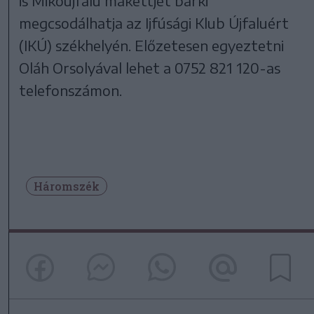
is Mikóújfalu makettjét bárki
megcsodálhatja az Ijfúsági Klub Újfaluért
(IKÚ) székhelyén. Előzetesen egyeztetni
Oláh Orsolyával lehet a 0752 821 120-as
telefonszámon.
Háromszék