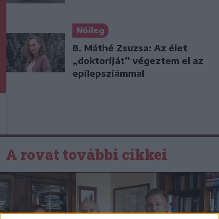
Nőileg
B. Máthé Zsuzsa: Az élet
„doktoriját” végeztem el az
epilepsziámmal
A rovat további cikkei