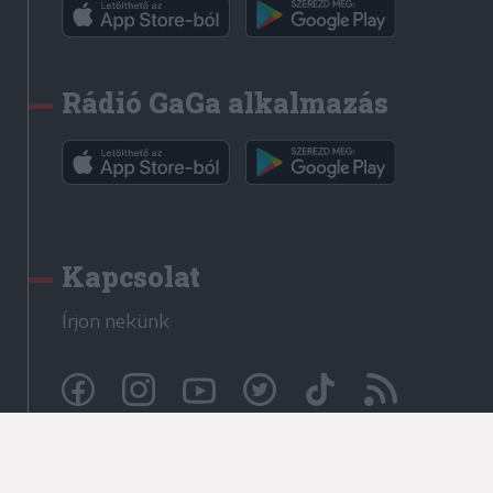
Rádió GaGa alkalmazás
Kapcsolat
Írjon nekünk