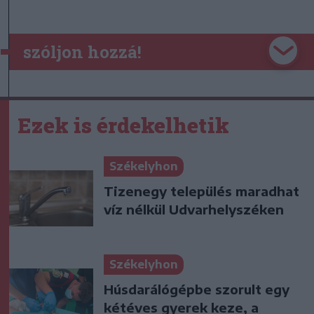
szóljon hozzá!
Ezek is érdekelhetik
Székelyhon
Tizenegy település maradhat
víz nélkül Udvarhelyszéken
Székelyhon
Húsdarálógépbe szorult egy
kétéves gyerek keze, a