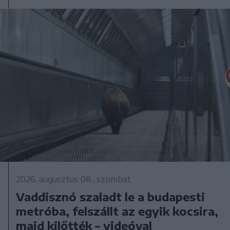
2026. augusztus 08., szombat
Vaddisznó szaladt le a budapesti
metróba, felszállt az egyik kocsira,
majd kilőtték – videóval