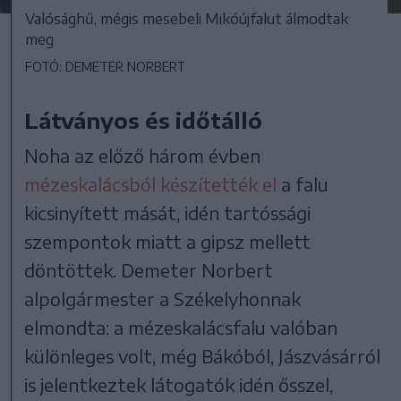
Valósághű, mégis mesebeli Mikóújfalut álmodtak
meg
FOTÓ: DEMETER NORBERT
Látványos és időtálló
Noha az előző három évben
mézeskalácsból készítették el
a falu
kicsinyített mását, idén tartóssági
szempontok miatt a gipsz mellett
döntöttek. Demeter Norbert
alpolgármester a Székelyhonnak
elmondta: a mézeskalácsfalu valóban
különleges volt, még Bákóból, Jászvásárról
is jelentkeztek látogatók idén ősszel,