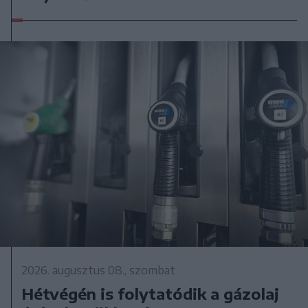
2026. augusztus 08., szombat
Hétvégén is folytatódik a gázolaj