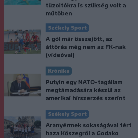
tűzoltókra is szükség volt a
műtőben
Székely Sport
A gól már összejött, az
áttörés még nem az FK-nak
(videóval)
Krónika
Putyin egy NATO-tagállam
megtámadására készül az
amerikai hírszerzés szerint
Székely Sport
Aranyérmek sokaságával tért
haza Kőszegről a Godako