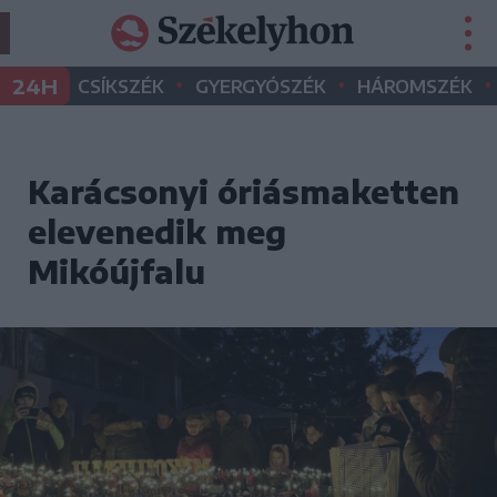
•
•
•
24H
CSÍKSZÉK
GYERGYÓSZÉK
HÁROMSZÉK
Karácsonyi óriásmaketten
elevenedik meg
Mikóújfalu