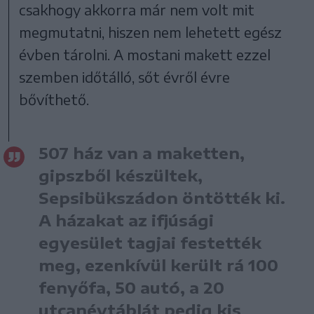
csakhogy akkorra már nem volt mit
megmutatni, hiszen nem lehetett egész
évben tárolni. A mostani makett ezzel
szemben időtálló, sőt évről évre
bővíthető.
507 ház van a maketten,
gipszből készültek,
Sepsibükszádon öntötték ki.
A házakat az ifjúsági
egyesület tagjai festették
meg, ezenkívül került rá 100
fenyőfa, 50 autó, a 20
utcanévtáblát pedig kis