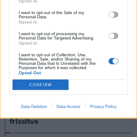
Opted In
I want to opt-out of the Sale of my
Personal Data.
Opted In
I want to opt-out of processing my
Personal Data for Targeted Advertising.
Opted In
I want to opt-out of Collection, Use,
Retention, Sale, and/or Sharing of my
Personal Data that Is Unrelated with the
Purposes for which it was collected.
Opted Out
CONFIRM
2026. augusztus 08., szombat
Románia irányából érkező ukrán
Data Deletion
Data Access
Privacy Policy
csalidrón robbant fel Bulgáriában –
frissítve