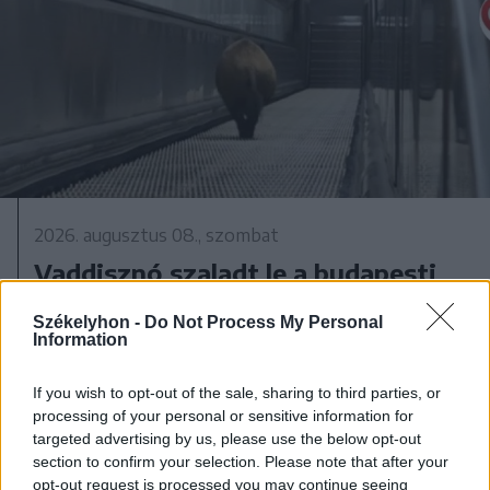
2026. augusztus 08., szombat
Vaddisznó szaladt le a budapesti
metróba, felszállt az egyik kocsira,
Székelyhon -
Do Not Process My Personal
majd kilőtték – videóval
Information
If you wish to opt-out of the sale, sharing to third parties, or
processing of your personal or sensitive information for
targeted advertising by us, please use the below opt-out
section to confirm your selection. Please note that after your
opt-out request is processed you may continue seeing