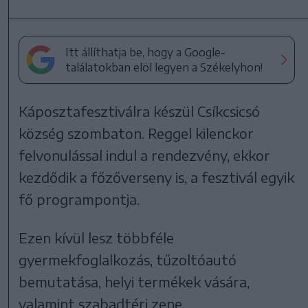
Itt állíthatja be, hogy a Google-
találatokban elöl legyen a Székelyhon!
Káposztafesztiválra készül Csíkcsicsó
község szombaton. Reggel kilenckor
felvonulással indul a rendezvény, ekkor
kezdődik a főzőverseny is, a fesztivál egyik
fő programpontja.
Ezen kívül lesz többféle
gyermekfoglalkozás, tűzoltóautó
bemutatása, helyi termékek vására,
valamint szabadtéri zene.