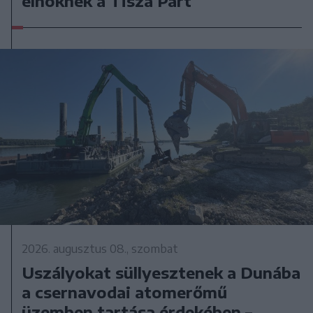
elnöknek a Tisza Párt
2026. augusztus 08., szombat
Uszályokat süllyesztenek a Dunába
a csernavodai atomerőmű
üzemben tartása érdekében –