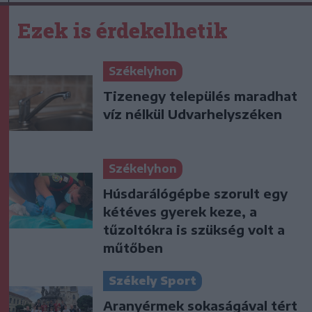
Ezek is érdekelhetik
Székelyhon
Tizenegy település maradhat
víz nélkül Udvarhelyszéken
Székelyhon
Húsdarálógépbe szorult egy
kétéves gyerek keze, a
tűzoltókra is szükség volt a
műtőben
Székely Sport
Aranyérmek sokaságával tért