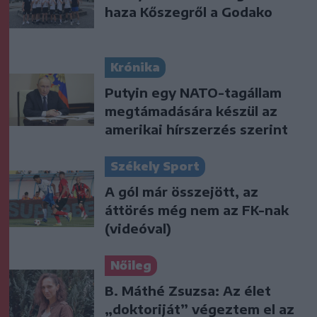
haza Kőszegről a Godako
Krónika
Putyin egy NATO-tagállam
megtámadására készül az
amerikai hírszerzés szerint
Székely Sport
A gól már összejött, az
áttörés még nem az FK-nak
(videóval)
Nőileg
B. Máthé Zsuzsa: Az élet
„doktoriját” végeztem el az