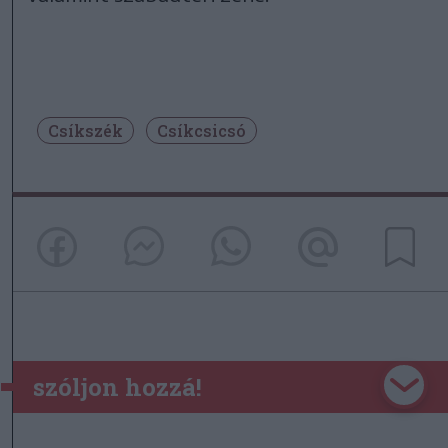
Csíkszék
Csíkcsicsó
szóljon hozzá!