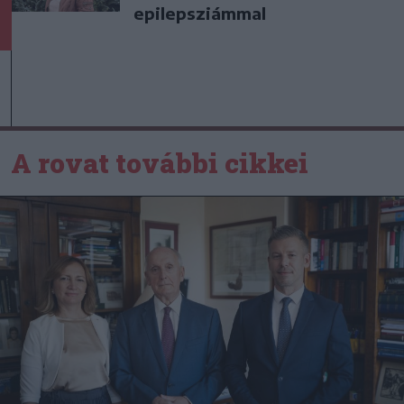
epilepsziámmal
A rovat további cikkei