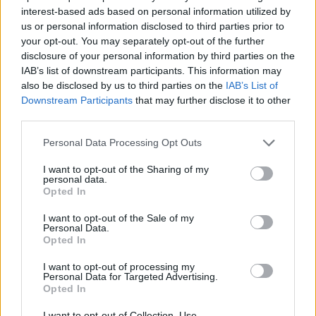
interest-based ads based on personal information utilized by
us or personal information disclosed to third parties prior to
your opt-out. You may separately opt-out of the further
disclosure of your personal information by third parties on the
IAB’s list of downstream participants. This information may
also be disclosed by us to third parties on the
IAB’s List of
Downstream Participants
that may further disclose it to other
third parties.
Personal Data Processing Opt Outs
I want to opt-out of the Sharing of my
personal data.
2026. augusztus 08., szombat
Opted In
Hétvégén is folytatódik a gázolaj
I want to opt-out of the Sale of my
árának csökkenése
Personal Data.
Opted In
I want to opt-out of processing my
Personal Data for Targeted Advertising.
Opted In
I want to opt-out of Collection, Use,