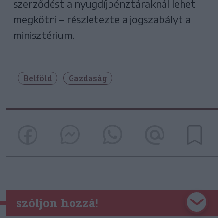
szerződést a nyugdíjpénztáraknál lehet
megkötni – részletezte a jogszabályt a
minisztérium.
Belföld
Gazdaság
szóljon hozzá!