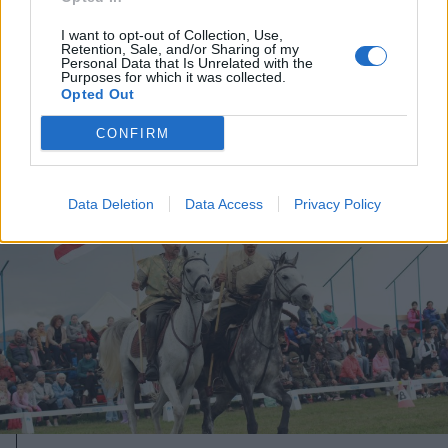
Elvégezték az első
robotasszisztált urológiai műtétet
I want to opt-out of Collection, Use,
Retention, Sale, and/or Sharing of my
Csíkszeredában
Personal Data that Is Unrelated with the
Purposes for which it was collected.
Opted Out
CONFIRM
Data Deletion
Data Access
Privacy Policy