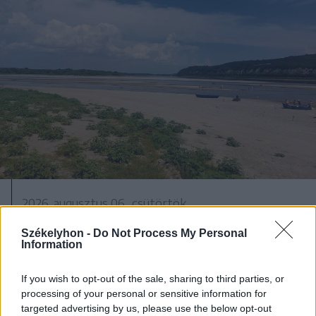
2026. augusztus 06., csütörtök
Bolojan szerint négy éve a
Székelyhon -
Do Not Process My Personal
közlekedési minisztériumnál van
Information
egy projekt, ami a Duna
If you wish to opt-out of the sale, sharing to third parties, or
vízhozamának növelését segítené
processing of your personal or sensitive information for
elő
targeted advertising by us, please use the below opt-out