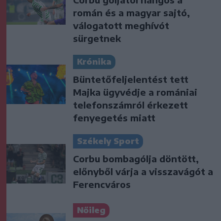
román és a magyar sajtó,
válogatott meghívót
sürgetnek
Krónika
Büntetőfeljelentést tett
Majka ügyvédje a romániai
telefonszámról érkezett
fenyegetés miatt
Székely Sport
Corbu bombagólja döntött,
előnyből várja a visszavágót a
Ferencváros
Nőileg