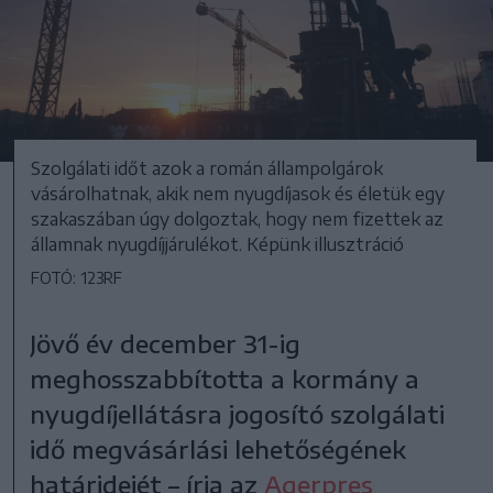
Szolgálati időt azok a román állampolgárok
vásárolhatnak, akik nem nyugdíjasok és életük egy
szakaszában úgy dolgoztak, hogy nem fizettek az
államnak nyugdíjjárulékot. Képünk illusztráció
FOTÓ: 123RF
Jövő év december 31-ig
meghosszabbította a kormány a
nyugdíjellátásra jogosító szolgálati
idő megvásárlási lehetőségének
határidejét – írja az
Agerpres