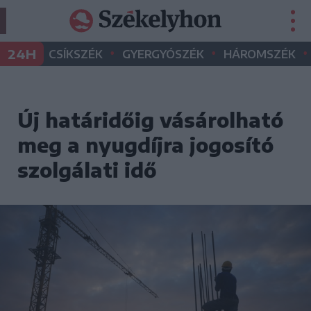
•
•
•
24H
CSÍKSZÉK
GYERGYÓSZÉK
HÁROMSZÉK
Új határidőig vásárolható
meg a nyugdíjra jogosító
szolgálati idő