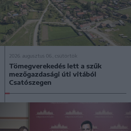
2026. augusztus 06., csütörtök
Tömegverekedés lett a szűk
mezőgazdasági úti vitából
Csatószegen