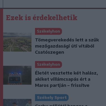
Ezek is érdekelhetik
Székelyhon
Tömegverekedés lett a szűk
mezőgazdasági úti vitából
Csatószegen
Székelyhon
Életét vesztette két halász,
akiket villámcsapás ért a
Maros partján – frissítve
Székely Sport
Corbu góljától hangos a