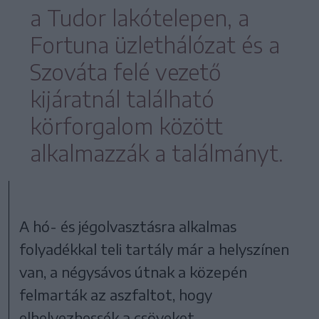
a Tudor lakótelepen, a
Fortuna üzlethálózat és a
Szováta felé vezető
kijáratnál található
körforgalom között
alkalmazzák a találmányt.
A hó- és jégolvasztásra alkalmas
folyadékkal teli tartály már a helyszínen
van, a négysávos útnak a közepén
felmarták az aszfaltot, hogy
elhelyezhessék a csöveket.