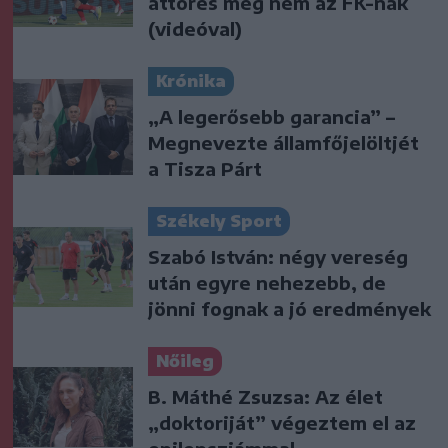
áttörés még nem az FK-nak
(videóval)
Krónika
„A legerősebb garancia” –
Megnevezte államfőjelöltjét
a Tisza Párt
Székely Sport
Szabó István: négy vereség
után egyre nehezebb, de
jönni fognak a jó eredmények
Nőileg
B. Máthé Zsuzsa: Az élet
„doktoriját” végeztem el az