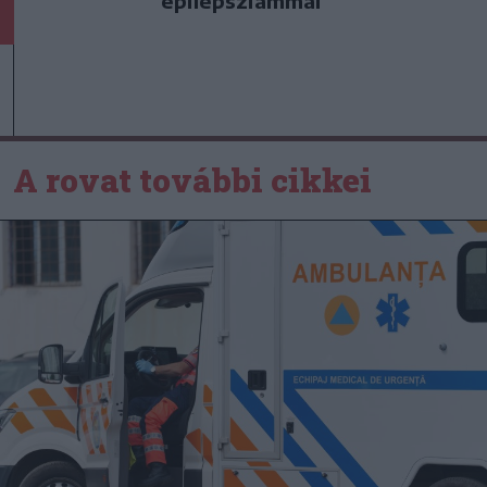
epilepsziámmal
A rovat további cikkei