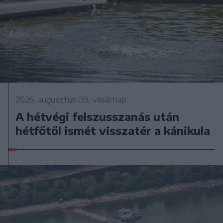
2026. augusztus 09., vasárnap
A hétvégi felszusszanás után
hétfőtől ismét visszatér a kánikula