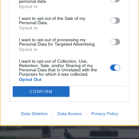
personal data.
Opted In
I want to opt-out of the Sale of my
Personal Data.
Opted In
I want to opt-out of processing my
Personal Data for Targeted Advertising.
Opted In
2026. augusztus 09., vasárnap
I want to opt-out of Collection, Use,
Retention, Sale, and/or Sharing of my
Aratókalákával idézték fel a múltat
Personal Data that Is Unrelated with the
Purposes for which it was collected.
Csíkszentkirályon
Opted Out
CONFIRM
Data Deletion
Data Access
Privacy Policy