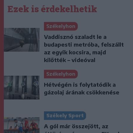
Ezek is érdekelhetik
Székelyhon
Vaddisznó szaladt le a
budapesti metróba, felszállt
az egyik kocsira, majd
kilőtték – videóval
Székelyhon
Hétvégén is folytatódik a
gázolaj árának csökkenése
Székely Sport
A gól már összejött, az