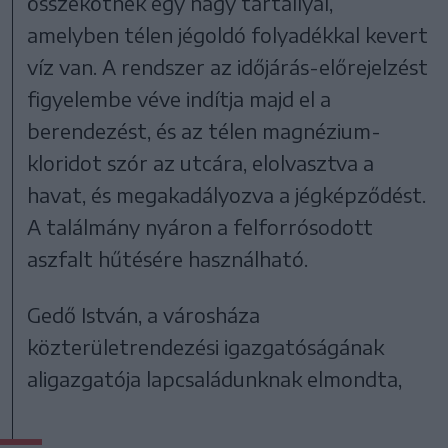
összekötnek egy nagy tartállyal,
amelyben télen jégoldó folyadékkal kevert
víz van. A rendszer az időjárás-előrejelzést
figyelembe véve indítja majd el a
berendezést, és az télen magnézium-
kloridot szór az utcára, elolvasztva a
havat, és megakadályozva a jégképződést.
A találmány nyáron a felforrósodott
aszfalt hűtésére használható.
Gedő István, a városháza
közterületrendezési igazgatóságának
aligazgatója lapcsaládunknak elmondta,