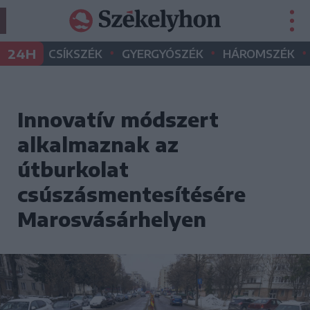
•
•
•
24H
CSÍKSZÉK
GYERGYÓSZÉK
HÁROMSZÉK
Innovatív módszert
alkalmaznak az
útburkolat
csúszásmentesítésére
Marosvásárhelyen