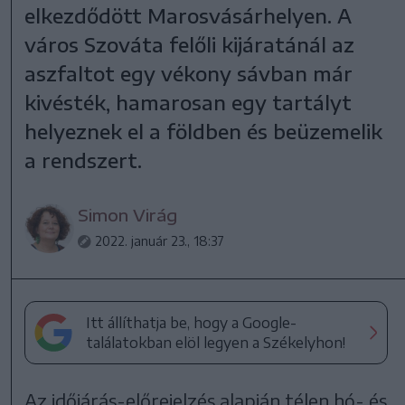
elkezdődött Marosvásárhelyen. A
város Szováta felőli kijáratánál az
aszfaltot egy vékony sávban már
kivésték, hamarosan egy tartályt
helyeznek el a földben és beüzemelik
a rendszert.
Simon Virág
2022. január 23., 18:37
Itt állíthatja be, hogy a Google-
találatokban elöl legyen a Székelyhon!
Az időjárás-előrejelzés alapján télen hó- és