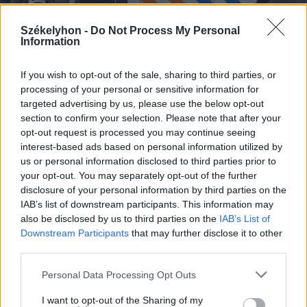
Székelyhon -
Do Not Process My Personal
Information
2026. augusztus 09., vasárnap
If you wish to opt-out of the sale, sharing to third parties, or
Fejszékkel támadtak a mentősökre
processing of your personal or sensitive information for
egy TikTokon terjedő álhír miatt –
targeted advertising by us, please use the below opt-out
videóval
section to confirm your selection. Please note that after your
opt-out request is processed you may continue seeing
interest-based ads based on personal information utilized by
us or personal information disclosed to third parties prior to
your opt-out. You may separately opt-out of the further
disclosure of your personal information by third parties on the
IAB’s list of downstream participants. This information may
also be disclosed by us to third parties on the
IAB’s List of
Downstream Participants
that may further disclose it to other
third parties.
Personal Data Processing Opt Outs
I want to opt-out of the Sharing of my